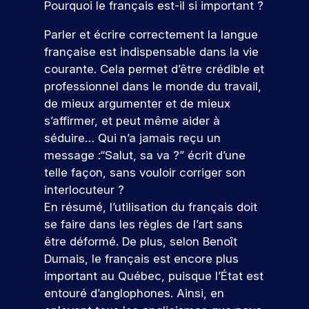
d
s
D
e
Pourquoi le français est-il si important ?
f
t
à
d
e
é
z
e
i
v
é
l
à
s
Parler et écrire correctement la langue
s
o
o
v
a
n
ul
française est indispensable dans la vie
s
n
t
e
c
o
t
i
s
courante. Cela permet d’être crédible et
r
l
a
s
o
d
a
professionnel dans le monde du travail,
e
o
n
é
n
e
t
p
p
d
de mieux argumenter et de mieux
v
n
p
r
p
i
é
s
s’affirmer, et peut même aider à
e
r
o
e
d
n
séduire… Qui n’a jamais reçu un
l
o
j
z
a
e
message :“Salut, sa va ?” écrit d’une
l
f
e
d
t
m
e
e
telle façon, sans vouloir corriger son
t
e
u
e
.
s
p
s
r
interlocuteur ?
nt
À
s
r
c
e
s
En résumé, l’utilisation du français doit
t
i
o
o
à
p
se faire dans les règles de l’art sans
r
o
f
m
v
o
être déformé. De plus, selon Benoît
a
n
e
p
o
ur
v
n
V
Dumais, le français est encore plus
s
é
t
v
e
e
e
important au Québec, puisque l’État est
s
t
r
o
r
l
i
e
e
n
u
entouré d’anglophones. Ainsi, en
s
s
o
n
p
s