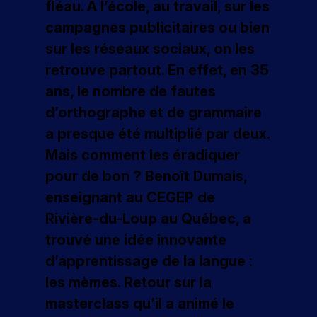
fléau. À l’école, au travail, sur les
r
e
s
e
v
r
r
n
al
s
c
f
t
o
campagnes publicitaires ou bien
n
o
c
le
l
t
o
d
u
sur les réseaux sociaux, on les
a
f
e
n
’
e
r
o
s
i
u
ti
e
m
g
retrouve partout. En effet, en 35
m
n
a
n
r
o
s
e
e
a
n
c
ans, le nombre de fautes
n
:
t
e
c
n
si
n
s
o
é
d’orthographe et de grammaire
i
z
o
al
o
t
&
v
v
o
-
m
a presque été multiplié par deux.
n
Q
c
a
é
n
l
p
Mais comment les éradiquer
t
n
n
u
o
s
u
a
i
e
el
e
n
e
i
g
pour de bon ? Benoît Dumais,
o
m
t
d
n
le
s
c
enseignant au CEGEP de
V
n
e
t
u
e
ti
o
,
n
e
Rivière-du-Loup au Québec, a
r
s
à
o
u
l
t
n
o
e
c
trouvé une idée innovante
n
r
a
s
u
n
h
e
c
,
d’apprentissage de la langue :
s
s
v
s
a
z
r
p
e
d
q
fr
N
les
mèmes
. Retour sur la
n
é
r
z
è
u
é
o
o
masterclass qu’il a animé le
a
o
l
s
e
q
s