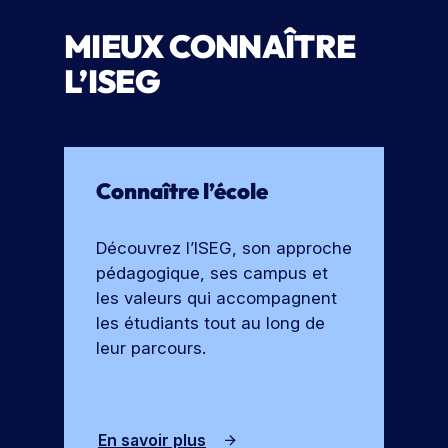
e
o
MIEUX CONNAÎTRE
r
c
t
h
L’ISEG
e
u
s
r
e
Connaître l’école
Découvrez l’ISEG, son approche
pédagogique, ses campus et
les valeurs qui accompagnent
les étudiants tout au long de
leur parcours.
En savoir plus