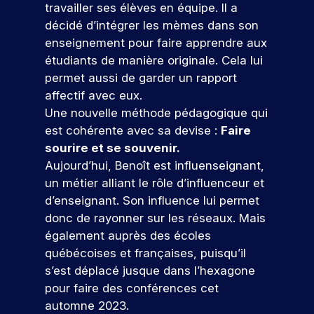
t
li
er
p
e
travailler ses élèves en équipe. Il a
e
s
t
v
e
c
e
r
t
décidé d’intégrer les mèmes dans son
m
o
i
ot
o
s
z
é
e
b
l
o
enseignement pour faire apprendre aux
re
n
à
p
l
i
n
s
fu
étudiants de manière originale. Cela lui
cr
n
o
e
d
s
tu
èt
permet aussi de garder un rapport
o
n
e
e
e
re
e
s
d
affectif avec eux.
t
,
t
é
m
é
r
Une nouvelle méthode pédagogique qui
v
a
à
c
e
v
e
o
l
i
est cohérente avec sa devise :
Faire
ol
nt
é
a
u
i
n
e.
sourire et se souvenir.
d
n
u
s
g
t
Aujourd’hui, Benoît est influenseignant,
a
e
x
S
p
n
é
n
m
e
un métier alliant le rôle d’influenceur et
r
é
g
’i
s
e
n
d’enseignant. Son influence lui permet
é
a
r
n
v
nt
j
p
v
e
donc de rayonner sur les réseaux. Mais
s
ot
s
e
a
e
r
également auprès des écoles
re
c
p
u
V
r
c
d
québécoises et françaises, puisqu’il
fu
o
x
r
e
e
v
e
tu
ur
s’est déplacé jusque dans l’hexagone
d
i
n
c
o
s
re
v
e
pour faire des conférences cet
r
o
s
f
e
é
o
s
n
a
o
automne 2023.
e
z
c
u