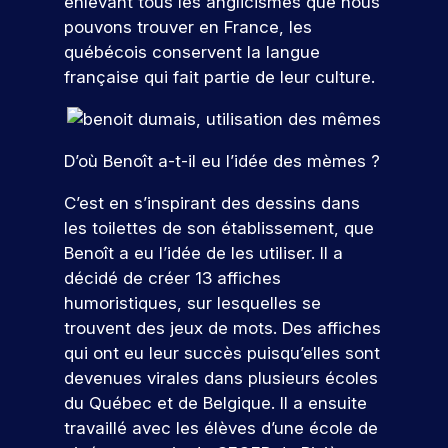
e
enlevant tous les anglicismes que nous
s
e
n
c
r
pr
z
pouvons trouver en France, les
e
t
n
e
e
oj
n
s
t
québécois conservent la langue
e
s
m
et
o
v
e
française qui fait partie de leur culture.
l
c
i
er
a
n
u
.
o
è
c
l
d
s
D
n
r
o
e
a
u
c
e
r
n
u
n
D’où Benoît a-t-il eu l’idée des mèmes ?
p
r
e
cr
e
r
c
o
è
x
èt
n
s
e
C’est en s’inspirant des dessins dans
s
t
p
V
e
c
,
s
t
e
é
m
les toilettes de son établissement, que
e
o
s
d
-
s
r
e
Benoît a eu l’idée de les utiliser. Il a
n
e
u
n
b
,
i
nt
e
décidé de créer 13 affiches
s
m
t
a
e
e
d
z
e
a
humoristiques, sur lesquelles se
c
x
n
r
a
x
r
n
trouvent des jeux de mots. Des affiches
a
p
c
n
e
p
k
o
u
l
e
qui ont eu leur succès puisqu’elles sont
s
r
e
e
x
o
p
u
v
devenues virales dans plusieurs écoles
!
r
t
s
r
r
ot
s
du Québec et de Belgique. Il a ensuite
t
i
p
e
o
re
r
travaillé avec les élèves d’une école de
i
n
é
z
f
fu
P