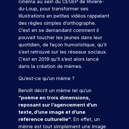
e
s
g
cinéma au sein du CEGEP de Rivière-
c
l
e
tu
ar
n
e
,
i
e
s
du-Loup, pour transformer ses
re
ti
s
d
c
a
s
s
é
ci
illustrations en petites vidéos rappelant
e
e
o
l
m
i
c
p
des règles simples d’orthographe.
t
l
i
é
o
n
ol
e
C’est en se demandant comment il
s
a
s
t
n
e.
z
t
o
c
pouvait toucher les jeunes dans leur
a
i
n
à
r
n
o
S
quotidien, de façon humoristique, qu’il
t
e
e
n
e
r
m
i
r
l
’i
s’est retrouvé sur les réseaux sociaux.
o
r
é
m
o
s
l
n
s
C’est en 2019 qu’il s’est alors lancé
s
u
!
n
q
e
é
s
dans la création de mèmes.
e
n
s
u
,
v
c
a
i
,
i
I
é
P
Qu’est-ce qu’un
mème
?
r
u
c
c
r
S
n
ar
,
a
i
o
e
E
V
e
ti
Benoît décrit un mème tel qu’un
e
t
r
n
c
G
m
e
ci
l
i
“poème en trois dimensions,
s
r
v
e
e
n
p
l
o
reposant sur l’agencement d’un
t
u
o
à
nt
e
e
e
n
r
t
u
texte, d’une image et d’une
s
u
z
f
e
z
u
e
s
p
référence culturelle”
. En effet, un
n
à
o
t
n
i
n
a
o
mème est tout simplement une image
n
e
r
d