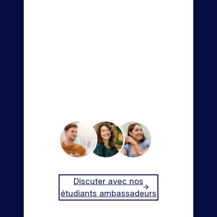
découvrir la vie étudiante
au sein de l’ISEG ? Vous
avez des questions sur
votre orientation ?
Nos étudiants sont là
pour partager leurs
expériences et répondre
à toutes vos questions !
Discuter avec nos
étudiants ambassadeurs