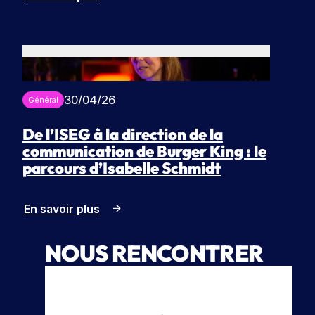
e
o
r
c
t
h
e
u
s
r
30/04/26
e
Général
De l’ISEG à la direction de la
communication de Burger King : le
parcours d’Isabelle Schmidt
En savoir plus
NOUS RENCONTRER