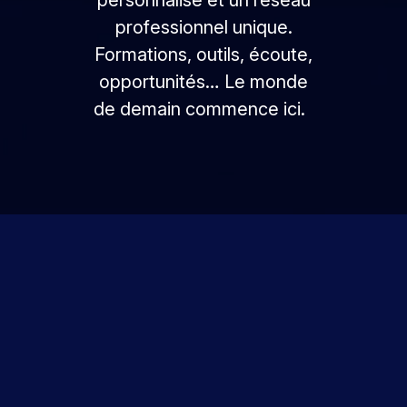
personnalisé et un réseau
professionnel unique.
Formations, outils, écoute,
opportunités… Le monde
de demain commence ici.