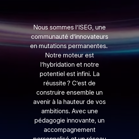
Nous sommes l’ISEG, une
communauté d’innovateurs
en mutations permanentes. ​
Notre moteur est
l’hybridation et notre
potentiel est infini.​ La
réussite ? C’est de
construire ensemble un
avenir​ à la hauteur de vos
ambitions. Avec une
pédagogie innovante, un
accompagnement