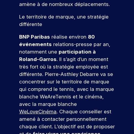
e
s
g
c
l
e
tu
ar
amène à de nombreux déplacements.
n
e
,
i
e
s
re
ti
s
d
c
a
s
s
é
ci
Le territoire de marque, une stratégie
e
e
o
l
m
i
c
p
différente
t
l
i
é
o
n
ol
e
s
a
s
t
n
e.
z
t
BNP Paribas
réalise environ
80
o
c
a
i
n
à
r
événements
relations-presse par an,
n
o
S
t
e
e
n
e
r
m
notamment une
participation à
i
r
l
’i
o
r
é
m
o
s
l
Roland-Garros
. Il s’agit d’un moment
n
s
s
u
!
n
q
e
é
très fort où la stratégie employée est
s
e
n
s
u
,
v
différente. Pierre-Asthley Debarre va se
c
a
i
,
i
I
é
P
r
concentrer sur le territoire de marque
u
c
c
r
S
n
ar
,
a
i
qui comprend le tennis, avec la marque
o
e
E
V
e
ti
e
t
r
blanche
WeAreTennis
et le cinéma,
n
c
G
m
e
ci
l
i
s
r
v
e
avec la marque blanche
e
n
p
l
o
t
u
o
à
nt
WeLoveCinéma
.
Chaque conseiller est
e
e
e
n
r
t
u
s
u
z
amené à contacter personnellement
f
e
z
u
e
s
p
n
à
o
t
chaque client. L’objectif est de proposer
n
i
n
a
o
n
e
r
d