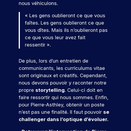
t
li
er
p
e
nous véhiculons.
e
s
t
v
e
c
e
r
t
m
o
i
ot
o
s
z
é
« Les gens oublieront ce que vous
e
b
l
o
re
n
à
p
faîtes. Les gens oublieront ce que
l
i
n
s
fu
cr
n
o
e
d
s
vous dîtes. Mais ils n’oublieront pas
tu
èt
o
n
e
e
e
re
ce que vous leur avez fait
e
s
d
t
,
t
é
m
ressentir ».
é
r
v
a
à
c
e
v
e
o
l
i
ol
nt
é
a
u
i
n
De plus, lors d’un entretien de
e.
d
n
u
s
g
t
communicants, les curriculums vitae
a
e
x
S
p
n
é
sont originaux et créatifs. Cependant,
n
m
e
r
é
g
’i
s
e
n
nous devons pouvoir y raconter notre
é
a
r
n
v
nt
j
propre
storytelling
. Celui-ci doit en
p
v
e
s
ot
s
e
a
e
r
faire ressortir qui nous sommes. Enfin,
re
c
p
u
V
r
c
d
pour Pierre-Asthley, obtenir un poste
fu
o
x
r
e
e
v
e
n’est pas une finalité. Il faut pouvoir
se
tu
ur
d
i
n
c
o
s
re
v
challenger dans l’optique d’évoluer.
e
r
o
s
f
e
é
o
s
n
a
o
e
z
c
u