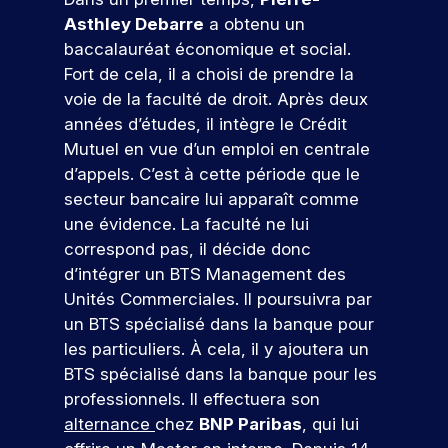
u
t
j
e
a
é
u
c
i
e
Asthley Debarre
a obtenu un
s
p
u
t
v
t
e
a
r
baccalauréat économique et social.
a
j
a
i
s
n
m
r
o
p
e
Fort de cela, il a choisi de prendre la
t
é
c
u
e
t
p
n
voie de la faculté de droit. Après deux
é
t
o
r
d
e
u
c
années d’études, il intègre le Crédit
e
u
u
d
e
o
s
s
t
d
Mutuel en vue d’un emploi en centrale
r
’
v
n
l
i
In
d’appels. C’est à cette période que le
s
h
o
’
a
t
d
q
u
t
secteur bancaire lui apparaît comme
i
n
r
u
i
r
ic
une évidence. La faculté ne lui
n
t
i
.
e
e
a
correspond pas, il décide donc
s
s
c
À
p
r
t
d’intégrer un BTS Management des
e
,
o
I
a
!
r
i
e
Unités Commerciales. Il poursuivra par
r
S
r
t
n
u
r
E
c
un BTS spécialisé dans la banque pour
i
t
e
G
o
r
P
les particuliers. À cela, il y ajoutera un
o
e
s
,
u
ar
s
BTS spécialisé dans la banque pour les
n
r
p
v
r
ti
d
professionnels. Il effectuera son
p
v
o
o
s
ci
e
r
e
alternance
chez
BNP Paribas
, qui lui
n
u
.
p
o
n
r