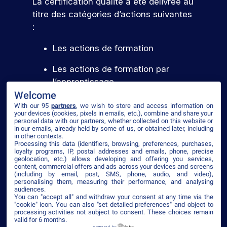
La certification qualité a été délivrée au
titre des catégories d’actions suivantes
:
Les actions de formation
Les actions de formation par
l’apprentissage
Welcome
With our 95
partners
, we wish to store and access information on
your devices (cookies, pixels in emails, etc.), combine and share your
Voir le certificat
personal data with our partners, whether collected on this website or
in our emails, already held by some of us, or obtained later, including
in other contexts.
Processing this data (identifiers, browsing, preferences, purchases,
loyalty programs, IP, postal addresses and emails, phone, precise
geolocation, etc.) allows developing and offering you services,
content, commercial offers and ads across your devices and screens
©2026 ISEG
(including by email, post, SMS, phone, audio, and video),
personalising them, measuring their performance, and analysing
Mentions légales
Plan du site
Politique de confidentialité
CGV
audiences.
Accessibilité
You can "accept all" and withdraw your consent at any time via the
"cookie" icon
. You can also "set detailed preferences" and object to
processing activities not subject to consent. These choices remain
valid for 6 months.