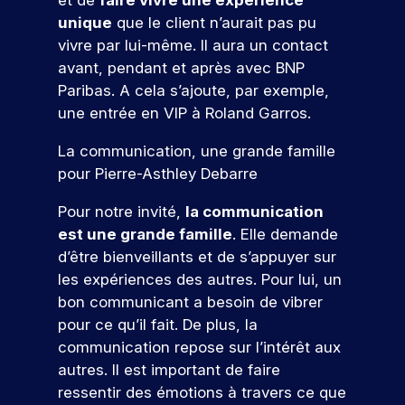
et de
faire vivre une expérience
s
t
i
o
ur
o
m
u
j
e
e
d
unique
que le client n’aurait pas pu
u
v
s
e
d
o
z
t
e
o
s
vivre par lui-même. Il aura un contact
é
l
i
u
c
à
u
u
r
avant, pendant et après avec BNP
v
e
g
n
o
c
r
s
é
e
s
i
Paribas. A cela s’ajoute, par exemple,
c
n
o
pr
n
n
t
t
n
une entrée en VIP à Roland Garros.
u
s
n
oj
é
e
a
a
c
r
t
c
et
m
e
l
l
La communication, une grande famille
s
r
r
o
er
e
e
.
p
u
u
é
pour Pierre-Asthley Debarre
n
c
nt
n
o
s
i
t
o
t
s
t
q
s
i
r
Pour notre invité,
la communication
n
r
p
s
N
u
e
s
t
cr
est une grande famille
. Elle demande
o
e
c
i
z
e
o
èt
e
d’être bienveillants et de s’appuyer sur
ur
a
r
v
u
r
e
s
s
v
les expériences des autres. Pour lui, un
p
!
o
n
v
m
a
o
o
a
bon communicant a besoin de vibrer
u
p
o
e
u
b
c
u
s
r
s
pour ce qu’il fait. De plus, la
nt
s
P
l
v
t
r
o
a
d
communication repose sur l’intérêt aux
pr
ar
e
e
j
m
e
u
a
autres. Il est important de faire
oj
ti
s
s
e
b
r
n
a
et
ressentir des émotions à travers ce que
ci
d
s
t
i
s