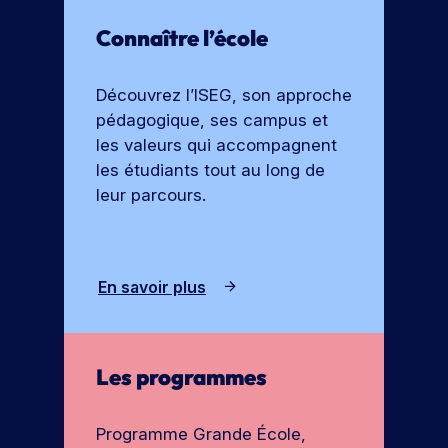
e
o
Connaître l’école
r
c
t
h
e
u
Découvrez l’ISEG, son approche
s
r
pédagogique, ses campus et
e
les valeurs qui accompagnent
les étudiants tout au long de
leur parcours.
En savoir plus
Les programmes
Programme Grande École,