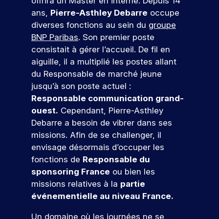
offrira un Master en interne. Depuis 14
d
s
D
e
f
t
à
d
e
é
z
ans,
Pierre-Asthley Debarre
occupe
e
i
v
é
l
à
s
diverses fonctions au sein du
groupe
s
o
o
v
a
n
ul
BNP Paribas
. Son premier poste
s
n
t
e
c
o
t
i
s
consistait à gérer l’accueil. De fil en
r
l
a
s
o
d
a
aiguille, il a multiplié les postes allant
e
o
n
é
n
e
t
p
p
d
v
du Responsable de marché jeune
n
p
r
p
i
é
s
jusqu’à son poste actuel :
e
r
o
e
d
n
Responsable communication grand-
l
o
j
z
a
e
l
f
ouest.
Cependant, Pierre-Asthley
e
d
t
m
e
e
Debarre a besoin de vibrer dans ses
t
e
u
e
.
s
p
s
r
missions. Afin de se challenger, il
nt
À
s
r
c
e
s
envisage désormais d’occuper les
t
i
o
o
à
p
fonctions de
Responsable du
r
o
f
m
v
o
sponsoring France
ou bien les
a
n
e
p
o
ur
v
n
V
missions relatives à la
partie
s
é
t
v
e
e
e
s
t
r
événementielle au niveau France.
o
r
l
i
e
e
n
u
s
s
o
n
p
Un domaine où les journées ne se
s