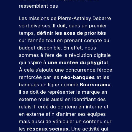
e
s
e
n
c
r
pr
ressemblent pas
z
e
t
n
e
e
oj
n
s
t
e
s
m
et
Les missions de Pierre-Asthley Debarre
o
v
e
l
c
i
er
sont diverses. Il doit, dans un premier
a
n
u
.
o
è
c
temps,
définir les axes de priorités
l
d
s
D
n
r
o
e
a
sur l’année tout en prenant compte du
u
c
e
r
n
u
n
budget disponible. En effet, nous
p
r
e
cr
e
r
c
o
è
x
èt
sommes à l’ère de la révolution digitale
n
s
e
s
t
p
V
e
qui aspire à
une montée du phygital
.
c
,
s
t
e
é
m
e
À cela s’ajoute une concurrence féroce
o
s
d
-
s
r
e
n
e
u
n
renforcée par les
néo-banques
et les
b
,
i
nt
e
s
m
t
banques en ligne comme
Boursorama
.
a
e
e
d
z
e
a
c
x
n
r
a
Il se doit de représenter la marque en
x
r
n
a
p
c
n
e
externe mais aussi en identifiant des
p
k
o
u
l
e
s
r
relais. Il créé du contenu en interne et
e
e
x
o
p
u
v
!
r
t
en externe afin d’animer ses équipes
s
r
r
ot
s
t
i
mais aussi de véhiculer un contenu sur
p
e
o
re
r
i
n
é
z
f
les
réseaux sociaux
. Une activité qui
fu
P