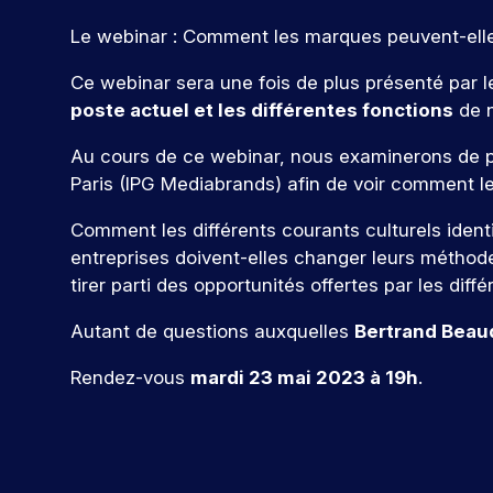
u
t
j
e
a
é
u
c
i
e
s
p
u
t
Le webinar : Comment les marques peuvent-ell
v
t
e
a
r
a
j
a
i
s
n
m
r
o
p
e
Ce webinar sera une fois de plus présenté par 
t
é
c
u
e
t
p
n
poste actuel et les différentes fonctions
de n
é
t
o
r
d
e
u
c
e
u
u
d
e
Au cours de ce webinar, nous examinerons de plus
o
s
s
t
d
r
’
v
Paris (IPG Mediabrands) afin de voir comment l
n
l
i
In
s
h
o
’
a
t
d
q
u
t
Comment les différents courants culturels ident
i
n
r
u
i
r
ic
n
t
entreprises doivent-elles changer leurs méthod
i
.
e
e
a
s
s
tirer parti des opportunités offertes par les diff
c
À
p
r
t
e
,
o
I
a
!
r
i
e
Autant de questions auxquelles
Bertrand Beau
r
S
r
t
n
u
r
E
c
i
t
Rendez-vous
mardi 23 mai 2023 à 19h
.
e
G
o
r
P
o
e
s
,
u
ar
s
n
r
p
v
r
ti
d
p
v
o
o
s
ci
e
r
e
n
u
.
p
o
n
r