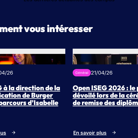
ement vous intéresser
04/26
21/04/26
Général
 à la direction de la
Open ISEG 2026 : le
cation de Burger
dévoilé lors de la cé
 parcours d’Isabelle
de remise des diplô
lus
En savoir plus