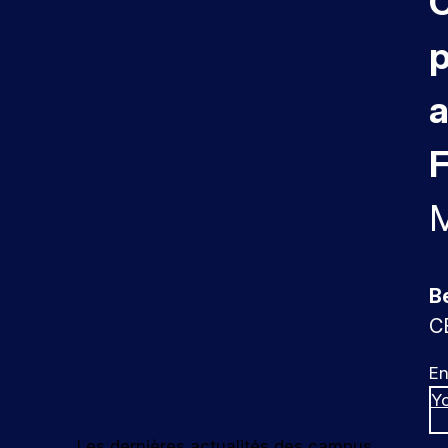
p
a
F
M
B
CE
En
Y
Les dernières actualités des campus