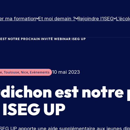
er ma formation
Et moi demain ?
Rejoindre l’ISEG
L’écol
ST NOTRE PROCHAIN INVITÉ WEBINAR ISEG UP
10 mai 2023
le
, 
Toulouse
, 
Nice
, 
Evènements
dichon est notre
r ISEG UP
 ISEG UP apporte une aide supplémentaire aux jeunes dip