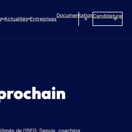
Documentation
Candidature
e
Actualités
Entreprises
 prochain
lômés de l’ISEG. Depuis, coaching,