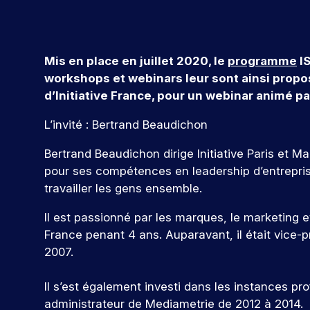
r
e
s
e
v
r
r
n
al
s
c
f
t
o
n
o
c
le
l
t
o
d
u
a
f
e
n
’
e
r
o
s
Mis en place en juillet 2020, le
programme
IS
i
u
ti
e
m
g
m
n
a
workshops et webinars leur sont ainsi propos
n
r
o
s
e
e
a
n
c
n
:
d’Initiative France, pour un webinar animé p
t
e
c
n
si
n
s
o
é
i
z
o
al
o
t
&
v
v
L’invité : Bertrand Beaudichon
o
-
m
n
Q
c
a
é
n
l
p
t
n
n
u
o
Bertrand Beaudichon dirige Initiative Paris et 
s
u
a
i
e
el
e
n
pour ses compétences en leadership d’entreprise
e
i
g
o
m
t
d
n
le
s
c
travailler les gens ensemble.
V
n
e
t
u
e
ti
o
,
n
e
r
s
à
Il est passionné par les marques, le marketing et
o
u
l
t
n
o
e
c
France penant 4 ans. Auparavant, il était vice
n
r
a
s
u
n
h
e
2007.
c
,
s
s
v
s
a
z
r
p
e
d
q
fr
N
n
é
r
Il s’est également investi dans les instances 
z
è
u
é
o
o
a
o
l
s
e
administrateur de Mediametrie de 2012 à 2014.
q
s