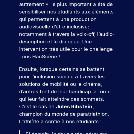
s
t
i
o
ur
o
autrement
», le plus important a été de
m
u
j
e
e
d
u
v
s
e
d
sensibiliser nos étudiants aux éléments
o
z
t
e
o
s
é
l
i
qui permettent à une production
u
c
à
u
u
r
v
e
g
n
o
c
r
audiovisuelle d’être inclusive;
s
é
e
s
i
c
n
o
pr
n
notamment à travers la voix-off, l’audio-
n
t
t
n
u
s
n
oj
é
e
description et le dialogue. Une
a
a
c
r
t
c
et
m
e
l
l
intervention très utile pour le challenge
s
r
r
o
er
e
e
.
p
Tous HanScène !
u
u
é
n
c
nt
n
o
s
i
t
o
t
s
t
Ensuite, lorsque certains se battent
q
s
i
r
n
r
p
s
N
u
e
s
pour l’inclusion sociale à travers les
t
cr
o
e
c
i
z
e
o
èt
e
solutions de mobilité ou le cinéma,
ur
a
r
v
u
r
e
s
s
d’autres font de leur handicap la force
v
p
!
o
n
v
m
a
o
o
a
qui leur fait atteindre des sommets.
u
p
o
e
u
b
c
u
C’est le cas de
Jules Ribstein,
s
r
s
nt
s
P
l
v
t
r
o
a
champion du monde de paratriathlon.
d
pr
ar
e
e
j
m
e
u
a
L’athlète a confié à nos étudiants :
oj
ti
s
s
e
b
r
n
a
et
ci
d
s
t
i
s