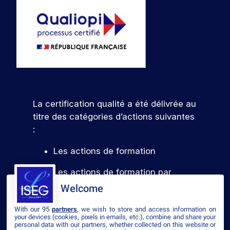
La certification qualité a été délivrée au
titre des catégories d’actions suivantes
:
Les actions de formation
Les actions de formation par
l’apprentissage
Welcome
With our 95
partners
, we wish to store and access information on
your devices (cookies, pixels in emails, etc.), combine and share your
Voir le certificat
personal data with our partners, whether collected on this website or