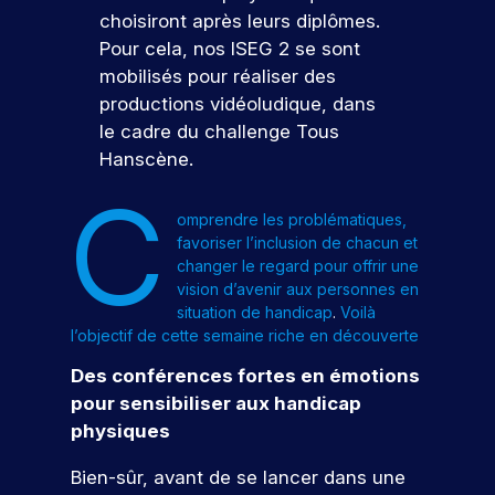
d
s
D
e
f
t
choisiront après leurs diplômes.
à
d
e
é
z
e
i
v
é
l
Pour cela, nos ISEG 2 se sont
à
s
s
o
o
v
a
n
mobilisés pour réaliser des
ul
s
n
t
e
c
o
productions vidéoludique, dans
t
i
s
r
l
a
s
le cadre du challenge Tous
o
d
a
e
o
n
é
n
e
Hanscène.
t
p
p
d
v
n
p
r
p
i
é
C
s
e
r
o
e
d
n
omprendre les problématiques,
l
o
j
z
a
e
favoriser l’inclusion de chacun et
l
f
e
d
t
m
changer le regard pour offrir une
e
e
t
e
u
e
vision d’avenir aux personnes en
.
s
p
s
r
nt
situation de handicap
.
Voilà
À
s
r
c
e
s
l’objectif de cette semaine riche en découverte
t
i
o
o
à
p
r
o
f
m
v
o
Des conférences fortes en émotions
a
n
e
p
o
ur
pour sensibiliser aux handicap
v
n
V
s
é
t
v
physiques
e
e
e
s
t
r
o
r
l
i
e
e
n
u
Bien-sûr, avant de se lancer dans une
s
s
o
n
p
s