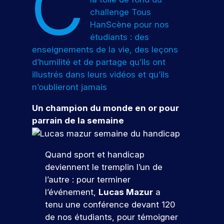
C
s
t
e
e
o
challenge Tous
d
c
u
j
HanScène pour nos
e
o
s
o
étudiants : des
l
n
pr
u
enseignements de la vie, des leçons
a
n
oj
r
c
u
et
d’humilité et de partage qu’ils ont
n
o
e
er
illustrés dans leurs vidéos et qu’ils
é
m
s
c
n’oublieront jamais
m
.
e
o
u
n
p
Un champion du monde en or pour
n
cr
o
parrain de la semaine
i
èt
R
r
c
e
e
t
a
m
j
e
Quand sport et handicap
t
e
o
s
i
deviennent le tremplin l’un de
nt
o
i
o
d
l’autre : pour terminer
n
a
n
u
l’événement,
Lucas Mazur
a
.
n
v
d
tenu une conférence devant 120
.
s
e
r
de nos étudiants, pour témoigner
v