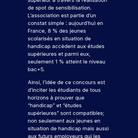
supérieur à travers la réalisation
u
t
j
e
a
é
u
c
i
e
s
de spot de sensibilisation.
p
u
t
v
t
e
a
r
L’association est partie d’un
a
j
a
i
s
n
m
r
o
p
e
constat simple : aujourd’hui en
t
é
c
u
e
t
p
n
France, 8 % des jeunes
é
t
o
r
d
e
u
c
scolarisés en situation de
e
u
u
d
e
o
s
s
t
d
handicap accèdent aux études
r
’
v
n
l
i
In
supérieures et parmi eux,
s
h
o
’
a
t
d
q
u
t
seulement 1 % atteint le niveau
i
n
r
u
i
r
ic
bac+5.
n
t
i
.
e
e
a
s
s
c
À
p
r
Ainsi, l’idée de ce concours est
t
e
,
o
I
a
!
d’inciter les étudiants de tous
r
i
e
r
S
r
t
n
horizons à prouver que
u
r
E
c
i
t
“handicap” et “études
e
G
o
r
P
o
e
s
,
u
supérieures” sont compatibles;
ar
s
n
r
p
v
r
ti
non seulement aux jeunes en
d
p
v
o
o
s
ci
situation de handicap mais aussi
e
r
e
n
u
.
p
aux futurs employeurs qui les
o
n
r