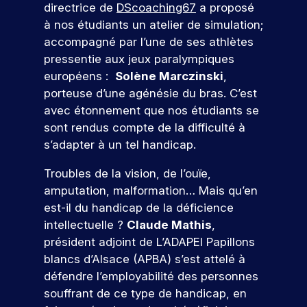
m
c
m
r
directrice de
DScoaching67
a proposé
à
n
ol
s
é
r
b
m
à nos étudiants un atelier de simulation;
u
o
e.
pr
t
è
i
a
accompagné par l’une de ses athlètes
n
oj
i
u
t
t
t
S
et
e
e
pressentie aux jeux paralympiques
s
e
i
i
’i
er
r
j
européens :
Solène Marczinski
,
r
m
o
o
n
c
s
o
e
n
n
porteuse d’une agénésie du bras. C’est
e
o
d
s
n
s
s
u
n
avec étonnement que nos étudiants se
n
’
c
t
.
a
r
c
sont rendus compte de la difficulté à
cr
a
a
c
r
n
o
èt
s’adapter à un tel handicap.
u
u
c
i
é
e
j
n
x
e
Q
r
m
Troubles de la vision, de l’ouïe,
o
e
t
m
s
e
u
e
u
p
amputation, malformation… Mais qu’en
r
é
s
à
nt
r
e
o
t
i
est-il du handicap de la déficience
e
d
d
u
f
i
b
r
intellectuelle ?
Claude Mathis
,
r
a
’
n
e
l
a
t
!
président adjoint de L’ADAPEI Papillons
n
h
r
e
e
ir
e
blancs d’Alsace (APBA) s’est attelé à
s
u
s
s
j
e
s
v
i
défendre l’employabilité des personnes
d
,
P
o
a
ot
e
o
souffrant de ce type de handicap, en
u
p
ar
u
re
t
p
u