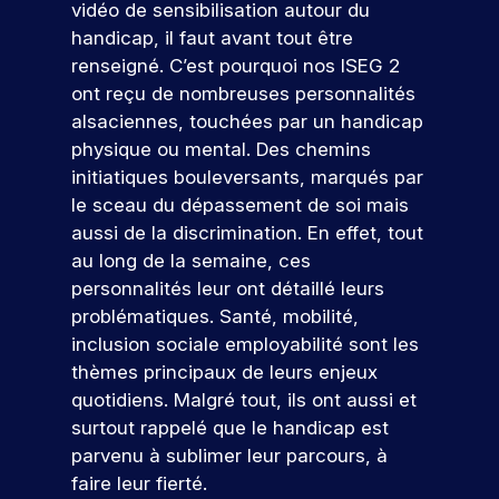
e
s
e
vidéo de sensibilisation autour du
n
c
r
pr
z
e
t
handicap, il faut avant tout être
n
e
e
oj
n
s
t
e
s
m
renseigné. C’est pourquoi nos ISEG 2
et
o
v
e
l
c
i
er
ont reçu de nombreuses personnalités
a
n
u
.
o
è
c
alsaciennes, touchées par un handicap
l
d
s
D
n
r
o
physique ou mental. Des chemins
e
a
u
c
e
r
n
u
n
initiatiques bouleversants, marqués par
p
r
e
cr
e
r
c
o
è
x
le sceau du dépassement de soi mais
èt
n
s
e
s
t
p
V
e
aussi de la discrimination. En effet, tout
c
,
s
t
e
é
m
e
au long de la semaine, ces
o
s
d
-
s
r
e
n
personnalités leur ont détaillé leurs
e
u
n
b
,
i
nt
e
s
m
problématiques. Santé, mobilité,
t
a
e
e
d
z
e
a
inclusion sociale employabilité sont les
c
x
n
r
a
x
r
n
a
p
c
n
e
thèmes principaux de leurs enjeux
p
k
o
u
l
e
s
r
quotidiens. Malgré tout, ils ont aussi et
e
e
x
o
p
u
v
!
surtout rappelé que le handicap est
r
t
s
r
r
ot
s
t
i
parvenu à sublimer leur parcours, à
p
e
o
re
r
i
n
faire leur fierté.
é
z
f
fu
P