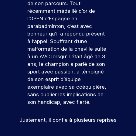
r
e
de son parcours. Tout
ot
t
l’I
re
récemment médaillé d’or de
V
e
fu
S
l’OPEN d’Espagne en
oi
s
tu
E
parabadminton, c’est avec
r
re
G
bonheur qu’il a répondu présent
t
é
à l’appel. Souffrant d’une
o
c
ol
malformation de la cheville suite
u
e.
à un AVC lorsqu’il était âgé de 3
t
ans, le champion a parlé de son
e
S
sport avec passion, a témoigné
s
’i
de son esprit d’équipe
le
n
exemplaire avec sa coéquipière,
s
s
sans oublier les implications de
f
c
son handicap, avec fierté.
o
r
r
i
r
m
Justement, il confie à plusieurs reprises
e
a
:
à
ti