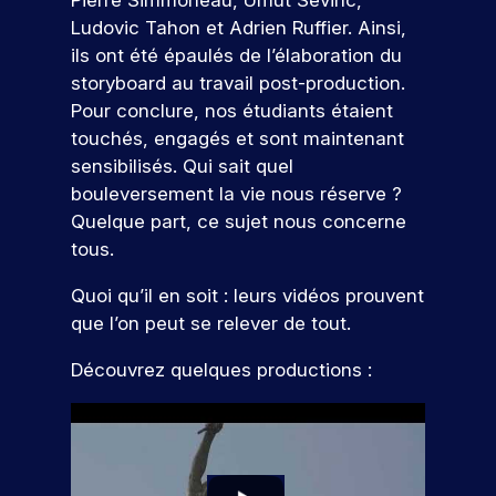
e
o
Ludovic Tahon et Adrien Ruffier. Ainsi,
r
c
ils ont été épaulés de l’élaboration du
t
h
storyboard au travail post-production.
e
u
Pour conclure, nos étudiants étaient
s
r
touchés, engagés et sont maintenant
e
sensibilisés. Qui sait quel
bouleversement la vie nous réserve ?
Quelque part, ce sujet nous concerne
tous.
Quoi qu’il en soit : leurs vidéos prouvent
que l’on peut se relever de tout.
Découvrez quelques productions :