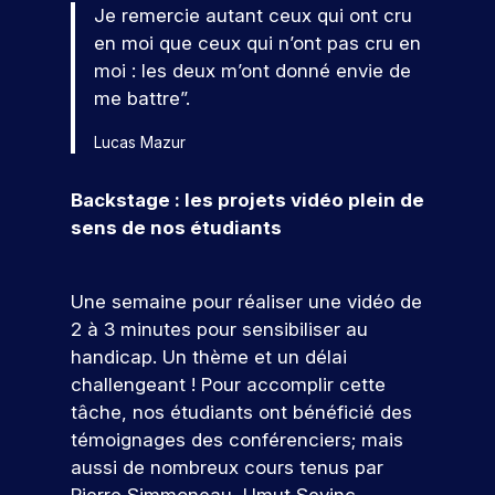
u
o
Je remercie autant ceux qui ont cru
n
n
en moi que ceux qui n’ont pas cru en
e
s
moi : les deux m’ont donné envie de
j
me battre”.
T
o
é
u
Lucas Mazur
l
r
é
n
Backstage : les projets vidéo plein de
c
é
sens de nos étudiants
h
e
a
p
r
Une semaine pour réaliser une vidéo de
o
g
r
2 à 3 minutes pour sensibiliser au
e
t
handicap. Un thème et un délai
r
e
challengeant ! Pour accomplir cette
l
s
tâche, nos étudiants ont bénéficié des
a
o
témoignages des conférenciers; mais
b
u
aussi de nombreux cours tenus par
v
r
Pierre Simmoneau, Umut Sevinc,