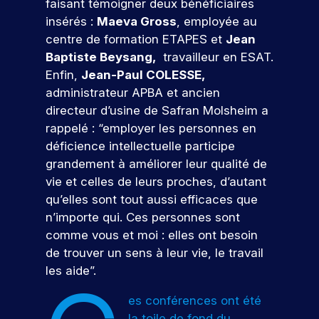
n
r
ti
faisant témoigner deux bénéficiaires
r
fu
d
v
u
o
r
ci
insérés :
Maeva Gross
, employée au
tu
e
n
m
f
e
p
è
centre de formation ETAPES et
Jean
re
d
é
é
e
e
r
s
é
e
Baptiste Beysang,
travailleur en ESAT.
r
s
e
z
t
l’I
c
m
Enfin,
Jean-Paul COLESSE,
i
s
à
p
e
ol
a
S
q
i
administrateur APBA et ancien
n
o
e.
i
s
E
u
o
o
directeur d’usine de Safran Molsheim a
r
n
e
n
G
s
S
rappelé : “employer les personnes en
t
.
,
n
é
’i
déficience intellectuelle participe
e
d
a
v
n
s
grandement à améliorer leur qualité de
u
l
é
s
N
m
i
o
vie et celles de leurs proches, d’autant
n
c
a
s
o
e
u
qu’elles sont tout aussi efficaces que
r
a
r
m
v
s
n’importe qui. Ces personnes sont
k
n
e
i
e
c
comme vous et moi : elles ont besoin
e
t
nt
r
r
a
de trouver un sens à leur vie, le travail
t
e
s
e
t
m
i
s
les aide”.
p
à
e
n
e
p
o
u
g
t
s
es conférences ont été
ur
u
n
e
r
v
la toile de fond du