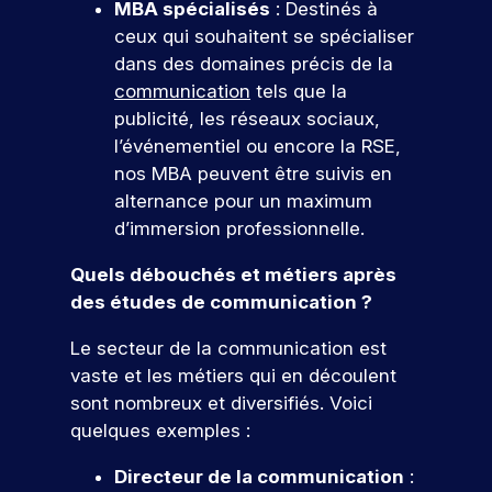
m
MBA spécialisés
: Destinés à
c
m
r
à
n
ol
s
é
r
b
m
ceux qui souhaitent se spécialiser
u
o
e.
pr
t
è
i
a
dans des domaines précis de la
n
oj
i
u
t
t
t
S
communication
tels que la
et
e
e
s
e
i
i
’i
er
r
publicité, les réseaux sociaux,
j
r
m
o
o
n
c
s
l’événementiel ou encore la RSE,
o
e
n
n
e
o
d
s
n
s
s
u
nos MBA peuvent être suivis en
n
n
’
c
t
.
a
r
alternance pour un maximum
c
cr
a
a
c
r
n
d’immersion professionnelle.
o
èt
u
u
c
i
é
e
j
n
x
e
Q
r
Quels débouchés et métiers après
m
o
e
t
m
s
e
u
e
u
des études de communication ?
p
r
é
s
à
nt
r
e
o
t
i
e
d
d
Le secteur de la communication est
u
f
i
b
r
r
a
’
n
vaste et les métiers qui en découlent
e
l
a
t
!
n
h
r
e
e
sont nombreux et diversifiés. Voici
ir
e
s
u
s
s
j
quelques exemples :
e
s
v
i
d
,
P
o
a
ot
e
o
u
p
ar
Directeur de la communication
:
u
re
t
p
u