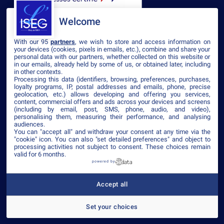
Welcome
With our 95
partners
, we wish to store and access information on
your devices (cookies, pixels in emails, etc.), combine and share your
personal data with our partners, whether collected on this website or
in our emails, already held by some of us, or obtained later, including
La certification qualité a été délivrée au
in other contexts.
Processing this data (identifiers, browsing, preferences, purchases,
titre des catégories d’actions suivantes
loyalty programs, IP, postal addresses and emails, phone, precise
:
geolocation, etc.) allows developing and offering you services,
content, commercial offers and ads across your devices and screens
(including by email, post, SMS, phone, audio, and video),
Les actions de formation
personalising them, measuring their performance, and analysing
audiences.
You can "accept all" and withdraw your consent at any time via the
Les actions de formation par
"cookie" icon
. You can also "set detailed preferences" and object to
l’apprentissage
processing activities not subject to consent. These choices remain
valid for 6 months.
powered by
Voir le certificat
Accept all
Set your choices