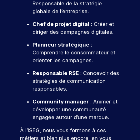
n
r
ti
Responsable de la stratégie
r
fu
d
v
u
o
r
ci
tu
globale de l’entreprise.
e
n
m
f
e
p
è
re
d
é
é
e
e
r
s
Chef de projet digital
: Créer et
é
e
r
s
e
z
t
l’I
c
m
diriger des campagnes digitales.
i
s
à
p
e
ol
a
S
q
i
n
o
e.
i
s
Planneur stratégique
:
E
u
o
o
r
n
Comprendre le consommateur et
e
n
G
s
S
t
.
,
n
orienter les campagnes.
é
’i
e
d
a
v
n
s
u
l
Responsable RSE
: Concevoir des
é
s
N
m
i
o
n
stratégies de communication
c
a
s
o
e
u
responsables.
r
a
r
m
v
s
k
n
e
i
Community manager
: Animer et
e
c
e
t
nt
r
r
développer une communauté
a
t
e
s
e
t
engagée autour d’une marque.
m
i
s
p
à
e
n
e
p
o
À l’ISEG, nous vous formons à ces
u
g
t
s
ur
u
n
métiers et bien plus encore, en vous
e
r
v