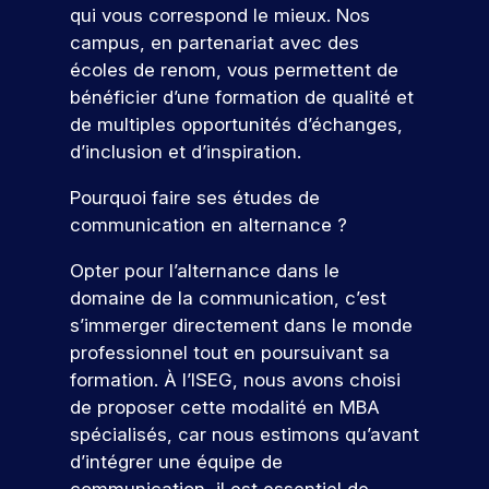
r
e
ot
qui vous correspond le mieux. Nos
t
l’I
re
V
campus, en partenariat avec des
e
fu
S
oi
écoles de renom, vous permettent de
s
tu
E
r
bénéficier d’une formation de qualité et
re
G
t
de multiples opportunités d’échanges,
é
o
c
d’inclusion et d’inspiration.
ol
u
e.
Pourquoi faire ses études de
t
communication en alternance ?
e
S
s
’i
Opter pour l’alternance dans le
le
n
domaine de la communication, c’est
s
s
s’immerger directement dans le monde
f
c
professionnel tout en poursuivant sa
o
r
formation. À l’ISEG, nous avons choisi
r
i
de proposer cette modalité en MBA
r
m
spécialisés, car nous estimons qu’avant
e
a
d’intégrer une équipe de
à
ti