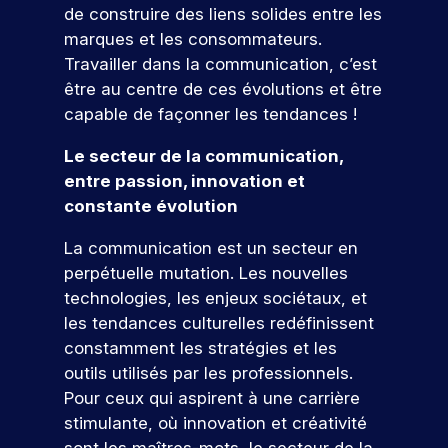
r
e
de construire des liens solides entre les
s
e
v
r
r
n
al
s
c
f
t
o
marques et les consommateurs.
n
o
c
le
l
t
o
d
u
Travailler dans la communication, c’est
a
f
e
n
’
e
r
o
s
être au centre de ces évolutions et être
i
u
ti
e
m
g
m
n
a
n
r
capable de façonner les tendances !
o
s
e
e
a
n
c
n
:
t
e
c
n
si
n
s
o
é
Le secteur de la communication,
i
z
o
al
o
t
&
v
v
entre passion, innovation et
o
-
m
n
Q
c
a
é
n
l
p
constante évolution
t
n
n
u
o
s
u
a
i
e
el
e
n
e
i
g
La communication est un secteur en
o
m
t
d
n
le
s
c
perpétuelle mutation. Les nouvelles
V
n
e
t
u
e
ti
o
technologies, les enjeux sociétaux, et
,
n
e
r
s
à
o
u
les tendances culturelles redéfinissent
l
t
n
o
e
c
n
r
a
s
constamment les stratégies et les
u
n
h
e
c
,
s
s
v
s
a
outils utilisés par les professionnels.
z
r
p
e
d
q
fr
N
Pour ceux qui aspirent à une carrière
n
é
r
z
è
u
é
o
stimulante, où innovation et créativité
o
a
o
l
s
e
q
s