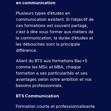
d
s
D
e
en communication
f
t
à
d
e
é
z
e
i
v
é
l
à
s
Plusieurs types d’études en
s
o
o
v
a
n
ul
communication existent. Si l’objectif de
s
n
t
e
c
o
t
i
s
ces formations est souvent partagé,
r
l
a
s
o
d
a
e
o
n
c’est à dire vous former aux métiers de
é
n
e
t
p
p
d
v
la communication, la durée d’études et
n
p
r
p
i
é
s
les débouchés sont la principale
e
r
o
e
d
n
différence.
l
o
j
z
a
e
l
f
e
d
t
m
Allant du BTS aux formations Bac+5
e
e
t
e
u
e
.
s
comme les MSc et MBA, chaque
p
s
r
nt
À
s
formation a ses particularités et ses
r
c
e
s
t
i
o
o
à
p
avantages selon votre ambition et vos
r
o
f
m
v
o
besoins professionnels.
a
n
e
p
o
ur
v
n
V
s
é
t
v
BTS Communication
e
e
e
s
t
r
o
r
l
i
e
e
n
u
Formation courte et professionnalisante
s
s
o
n
p
s