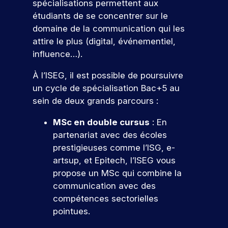
t
li
er
spécialisations permettent aux
p
e
e
s
t
v
e
c
e
r
t
étudiants de se concentrer sur le
m
o
i
ot
o
s
z
é
e
domaine de la communication qui les
b
l
o
re
n
à
p
l
i
n
s
attire le plus (digital, événementiel,
fu
cr
n
o
e
d
s
tu
influence…).
èt
o
n
e
e
e
re
e
s
d
t
,
t
é
À l’ISEG, il est possible de poursuivre
m
é
r
v
a
à
c
un cycle de spécialisation Bac+5 au
e
v
e
o
l
i
ol
nt
é
a
sein de deux grands parcours :
u
i
n
e.
d
n
u
s
g
t
a
e
x
MSc en double cursus
: En
S
p
n
é
n
m
e
partenariat avec des écoles
r
é
g
’i
s
e
n
é
a
r
prestigieuses comme l’ISG, e-
n
v
nt
j
p
v
e
artsup, et Epitech, l’ISEG vous
s
ot
s
e
a
e
r
propose un MSc qui combine la
re
c
p
u
V
r
c
d
fu
o
communication avec des
x
r
e
e
v
e
tu
ur
d
i
compétences sectorielles
n
c
o
s
re
v
e
r
o
s
f
pointues.
e
é
o
s
n
a
o
e
z
c
u