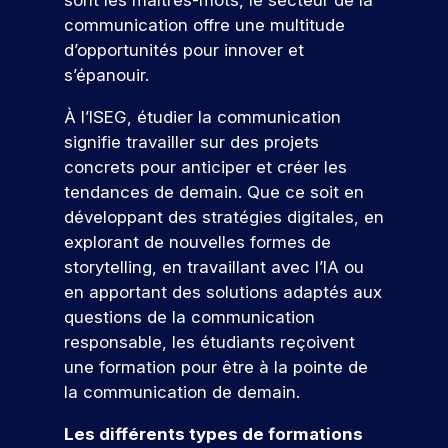
sont les maîtres-mots, le secteur de la
u
t
j
e
a
é
u
c
i
e
s
communication offre une multitude
p
u
t
v
t
e
a
r
d’opportunités pour innover et
a
j
a
i
s
n
m
r
o
p
e
s’épanouir.
t
é
c
u
e
t
p
n
é
t
o
r
d
À l’ISEG, étudier la communication
e
u
c
e
u
u
d
e
signifie travailler sur des projets
o
s
s
t
d
r
’
v
concrets pour anticiper et créer les
n
l
i
In
s
h
o
’
a
tendances de demain. Que ce soit en
t
d
q
u
t
i
n
r
développant des stratégies digitales, en
u
i
r
ic
n
t
i
.
e
e
explorant de nouvelles formes de
a
s
s
c
À
p
r
storytelling, en travaillant avec l’IA ou
t
e
,
o
I
a
!
en apportant des solutions adaptés aux
r
i
e
r
S
r
t
n
questions de la communication
u
r
E
c
i
t
responsable, les étudiants reçoivent
e
G
o
r
P
o
e
s
,
u
une formation pour être à la pointe de
ar
s
n
r
p
v
r
ti
la communication de demain.
d
p
v
o
o
s
ci
e
r
e
n
u
.
p
Les différents types de formations
o
n
r