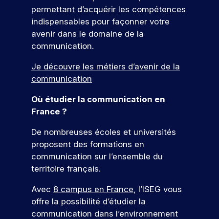
s
t
e
e
o
permettant d’acquérir les compétences
d
c
u
j
indispensables pour façonner votre
e
o
s
o
avenir dans le domaine de la
l
n
pr
u
communication.
a
n
oj
r
c
u
et
Je découvre les métiers d’avenir de la
n
o
e
er
communication
é
m
s
c
m
.
e
o
Où étudier la communication en
u
n
p
n
France ?
cr
o
i
èt
R
r
c
De nombreuses écoles et universités
e
e
t
a
m
proposent des formations en
j
e
t
e
communication sur l’ensemble du
o
s
i
nt
territoire français.
o
i
o
d
n
a
n
u
Avec
8 campus en France
, l’ISEG vous
.
n
v
d
offre la possibilité d’étudier la
.
s
e
r
communication dans l’environnement
v