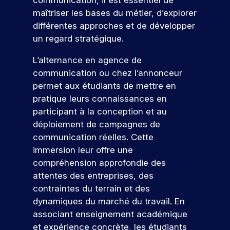
communication, il est essentiel de
u
o
maîtriser les bases du métier, d’explorer
n
n
différentes approches et de développer
e
s
un regard stratégique.
j
T
o
é
L’alternance en agence de
u
l
communication ou chez l’annonceur
r
é
permet aux étudiants de mettre en
n
c
pratique leurs connaissances en
é
h
participant à la conception et au
e
a
déploiement de campagnes de
p
r
communication réelles. Cette
o
g
immersion leur offre une
r
e
compréhension approfondie des
t
r
attentes des entreprises, des
e
l
contraintes du terrain et des
s
a
dynamiques du marché du travail. En
o
b
u
associant enseignement académique
v
r
et expérience concrète, les étudiants