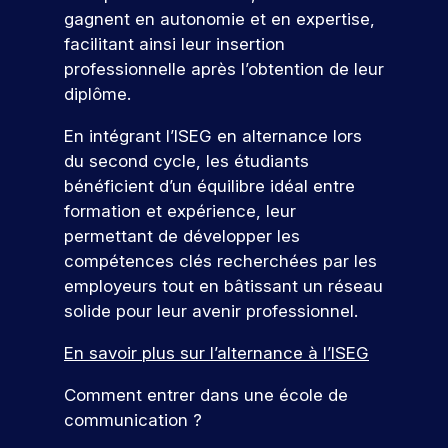
e
o
gagnent en autonomie et en expertise,
r
c
facilitant ainsi leur insertion
t
h
professionnelle après l’obtention de leur
e
u
diplôme.
s
r
En intégrant l’ISEG en alternance lors
e
du second cycle, les étudiants
bénéficient d’un équilibre idéal entre
formation et expérience, leur
permettant de développer les
compétences clés recherchées par les
employeurs tout en bâtissant un réseau
solide pour leur avenir professionnel.
En savoir plus sur l’alternance à l’ISEG
Comment entrer dans une école de
communication ?