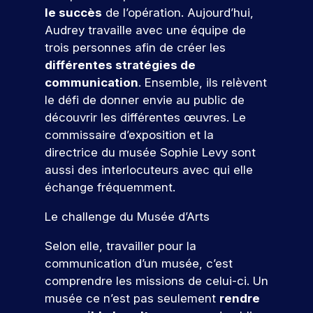
s
t
i
o
ur
o
m
u
j
le succès
de l’opération. Aujourd’hui,
e
e
d
u
v
s
e
d
o
Audrey travaille avec une équipe de
z
t
e
o
s
é
l
i
u
c
à
u
trois personnes afin de créer les
u
r
v
e
g
n
o
c
r
s
différentes stratégies de
é
e
s
i
c
n
o
pr
n
n
communication
. Ensemble, ils relèvent
t
t
n
u
s
n
oj
é
e
a
a
le défi de donner envie au public de
c
r
t
c
et
m
e
l
l
découvrir les différentes œuvres. Le
s
r
r
o
er
e
e
.
p
u
u
é
commissaire d’exposition et la
n
c
nt
n
o
s
i
t
o
t
directrice du musée Sophie Levy sont
s
t
q
s
i
r
n
r
aussi des interlocuteurs avec qui elle
p
s
N
u
e
s
t
cr
o
e
c
échange fréquemment.
i
z
e
o
èt
e
ur
a
r
v
u
r
e
s
s
v
p
Le challenge du Musée d’Arts
!
o
n
v
m
a
o
o
a
u
p
o
e
u
b
Selon elle, travailler pour la
c
u
s
r
s
nt
s
P
l
v
communication d’un musée, c’est
t
r
o
a
d
pr
ar
e
e
j
m
e
comprendre les missions de celui-ci. Un
u
a
oj
ti
s
s
e
b
r
n
musée ce n’est pas seulement
rendre
a
et
ci
d
s
t
i
s