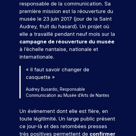
e
s
g
c
l
e
tu
responsable de la communication. Sa
ar
n
e
,
i
e
s
re
ti
première mission est la réouverture du
s
d
c
a
s
s
é
ci
musée le 23 juin 2017 (jour de la Saint
e
e
o
l
m
i
c
p
t
l
Audrey, fruit du hasard). Un projet où
i
é
o
n
ol
e
s
a
elle a travaillé pendant neuf mois sur la
s
t
n
e.
z
t
o
c
a
i
n
campagne de réouverture du musée
à
r
n
o
S
t
e
e
n
à l’échelle nantaise, nationale et
e
r
m
i
r
l
’i
o
internationale.
r
é
m
o
s
l
n
s
s
u
!
n
q
e
é
s
« Il faut savoir changer de
e
n
s
u
,
v
c
a
i
casquette »
,
i
I
é
P
r
u
c
c
r
S
n
ar
,
a
Audrey Busardo, Responsable
i
o
e
E
V
e
ti
Communication au Musée d’Arts de Nantes
e
t
r
n
c
G
m
e
ci
l
i
s
r
v
e
e
n
p
l
o
t
u
o
Un événement dont elle est fière, en
à
nt
e
e
e
n
r
t
u
s
toute légitimité. Un large public présent
u
z
f
e
z
u
e
s
p
ce jour-là et des retombées presses
n
à
o
t
n
i
n
a
o
n
e
très positives permettent de
confirmer
r
d