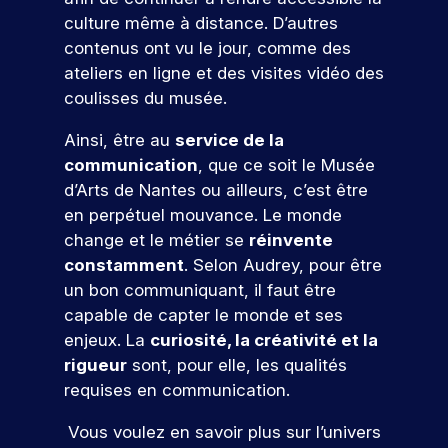
m
c
m
r
à
n
ol
s
é
culture même à distance. D’autres
r
b
m
u
o
e.
pr
t
contenus ont vu le jour, comme des
è
i
a
n
oj
i
u
t
t
t
ateliers en ligne et des visites vidéo des
S
et
e
e
s
e
i
i
coulisses du musée.
’i
er
r
j
r
m
o
o
n
c
s
o
e
n
n
e
Ainsi, être au
service de la
o
d
s
n
s
s
u
n
communication
, que ce soit le Musée
n
’
c
t
.
a
r
c
cr
d’Arts de Nantes ou ailleurs, c’est être
a
a
c
r
n
o
èt
u
en perpétuel mouvance. Le monde
u
c
i
é
e
j
n
x
e
change et le métier se
réinvente
Q
r
m
o
e
t
m
s
constamment
. Selon Audrey, pour être
e
u
e
u
p
r
é
s
un bon communiquant, il faut être
à
nt
r
e
o
t
i
e
capable de capter le monde et ses
d
d
u
f
i
b
r
r
a
’
enjeux. La
curiosité, la créativité et la
n
e
l
a
t
!
n
h
rigueur
sont, pour elle, les qualités
r
e
e
ir
e
s
u
s
s
j
requises en communication.
e
s
v
i
d
,
P
o
a
ot
e
o
u
p
ar
Vous voulez en savoir plus sur l’univers
u
re
t
p
u