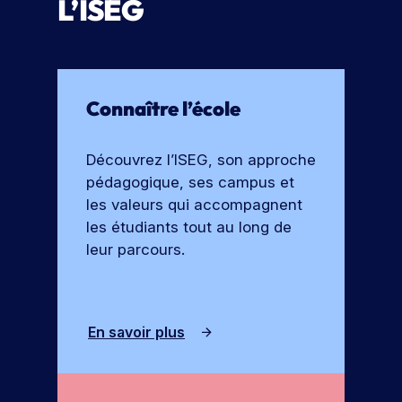
L’ISEG
e
o
r
c
t
h
e
u
s
Connaître l’école
r
e
Découvrez l’ISEG, son approche
pédagogique, ses campus et
les valeurs qui accompagnent
les étudiants tout au long de
leur parcours.
En savoir plus