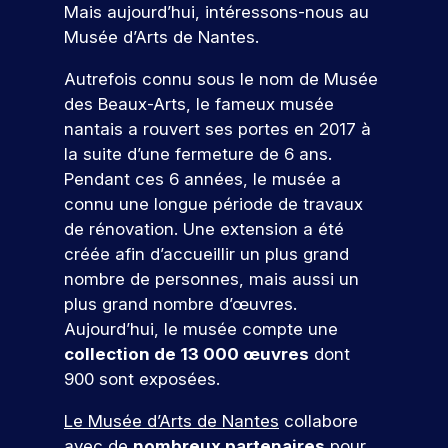
u
t
j
e
a
é
Mais aujourd’hui, intéressons-nous au
u
c
i
e
s
p
u
t
Musée d’Arts de Nantes.
v
t
e
a
r
a
j
a
i
s
n
m
r
o
p
e
Autrefois connu sous le nom de Musée
t
é
c
u
e
t
p
n
des Beaux-Arts, le fameux musée
é
t
o
r
d
e
u
c
e
u
nantais a rouvert ses portes en 2017 à
u
d
e
o
s
s
t
d
la suite d’une fermeture de 6 ans.
r
’
v
n
l
i
In
s
h
o
Pendant ces 6 années, le musée a
’
a
t
d
q
u
t
connu une longue période de travaux
i
n
r
u
i
r
ic
de rénovation. Une extension a été
n
t
i
.
e
e
a
s
s
créée afin d’accueillir un plus grand
c
À
p
r
t
e
,
nombre de personnes, mais aussi un
o
I
a
!
r
i
e
r
S
r
plus grand nombre d’œuvres.
t
n
u
r
E
c
Aujourd’hui, le musée compte une
i
t
e
G
o
r
P
collection de 13 000 œuvres
dont
o
e
s
,
u
ar
s
900 sont exposées.
n
r
p
v
r
ti
d
p
v
o
o
s
ci
e
Le Musée d’Arts de Nantes
collabore
r
e
n
u
.
p
o
n
r
avec de
nombreux partenaires
pour