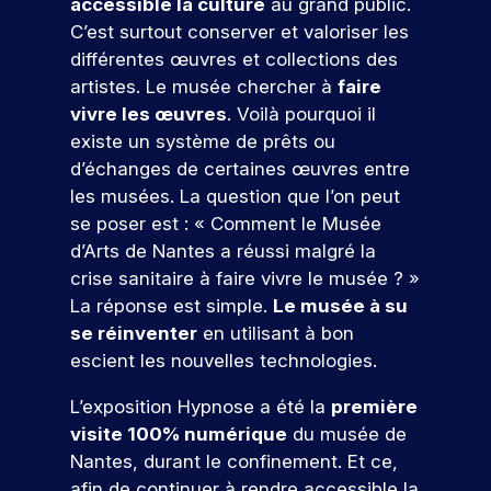
t
accessible la culture
au grand public.
li
er
p
e
e
s
t
v
e
c
e
C’est surtout conserver et valoriser les
r
t
m
o
i
ot
o
s
z
é
différentes œuvres et collections des
e
b
l
o
re
n
à
p
l
i
n
artistes. Le musée chercher à
faire
s
fu
cr
n
o
e
d
s
tu
vivre les œuvres
. Voilà pourquoi il
èt
o
n
e
e
e
re
existe un système de prêts ou
e
s
d
t
,
t
é
m
d’échanges de certaines œuvres entre
é
r
v
a
à
c
e
v
e
les musées. La question que l’on peut
o
l
i
ol
nt
é
a
se poser est :
« Comment le Musée
u
i
n
e.
d
n
u
s
g
t
d’Arts de Nantes a réussi malgré la
a
e
x
S
p
n
é
crise sanitaire à faire vivre le musée ? »
n
m
e
r
é
g
’i
s
La réponse est simple.
Le musée à su
e
n
é
a
r
n
v
nt
j
se réinventer
en utilisant à bon
p
v
e
s
ot
s
e
escient les nouvelles technologies.
a
e
r
re
c
p
u
V
r
c
d
fu
o
x
r
e
L’exposition Hypnose a été la
première
e
v
e
tu
ur
d
i
n
c
o
s
visite 100% numérique
du musée de
re
v
e
r
o
s
f
e
Nantes, durant le confinement. Et ce,
é
o
s
n
a
o
e
z
afin de continuer à rendre accessible la
c
u