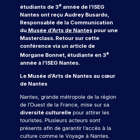
r
e
s
e
v
e
r
r
n
al
étudiants de 3
année de l’ISEG
s
c
f
t
o
n
o
c
le
Nantes ont reçu Audrey Busardo,
l
t
o
d
u
a
f
e
n
Responsable de la Communication
’
e
r
o
s
i
u
ti
e
m
g
du
Musée d’Arts de Nantes
pour une
m
n
a
n
r
o
s
e
e
a
n
c
Masterclass. Retour sur cette
n
:
t
e
c
n
si
n
s
conférence via un article de
o
é
i
z
o
al
o
t
&
e
Morgane Bonnet, étudiante en 3
v
v
o
-
m
n
Q
c
a
é
année à l’ISEG Nantes.
n
l
p
t
n
n
u
o
s
u
a
i
e
Le Musée d’Arts de Nantes au cœur
el
e
n
e
i
g
o
m
t
d
n
de Nantes
le
s
c
V
n
e
t
u
e
ti
o
,
n
e
r
s
à
Nantes, grande métropole de la région
o
u
l
t
n
o
e
c
de l’Ouest de la France, mise sur sa
n
r
a
s
u
n
h
e
diversité culturelle
pour attirer les
c
,
s
s
v
s
a
z
touristes. Plusieurs acteurs sont
r
p
e
d
q
fr
N
n
é
r
présents afin de garantir l’accès à la
z
è
u
é
o
o
a
o
culture comme le Voyage à Nantes.
l
s
e
q
s