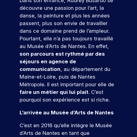
e
Dans son enfance, Audrey Busardo se
s
e
n
c
r
pr
z
découvre une passion pour l’art, la
e
t
n
e
e
oj
n
s
t
danse, la peinture et plus les années
e
s
m
et
o
v
e
passent, plus son envie de travailler
l
c
i
er
a
n
u
.
o
è
dans ce domaine prend de l’ampleur.
c
l
d
s
D
n
r
o
Pourtant, elle n’a pas toujours travaillé
e
a
u
c
e
r
n
au Musée d’Arts de Nantes. En effet,
u
n
p
r
e
cr
e
son parcours est rythmé par des
r
c
o
è
x
èt
n
s
e
séjours en agence de
s
t
p
V
e
c
,
s
t
e
é
communication
, au département du
m
e
o
s
d
-
s
r
e
Maine-et-Loire, puis de Nantes
n
e
u
n
b
,
i
nt
Métropole. Il est important pour elle de
e
s
m
t
a
e
e
d
faire un métier qui lui plait
. C’est
z
e
a
c
x
n
r
a
x
r
n
pourquoi son expérience est si riche.
a
p
c
n
e
p
k
o
u
l
e
s
r
e
e
L’arrivée au Musée d’Arts de Nantes
x
o
p
u
v
!
r
t
s
r
r
ot
s
t
i
C’est en 2016 qu’elle intègre le Musée
p
e
o
re
r
i
n
d’Arts de Nantes en tant que
é
z
f
fu
P