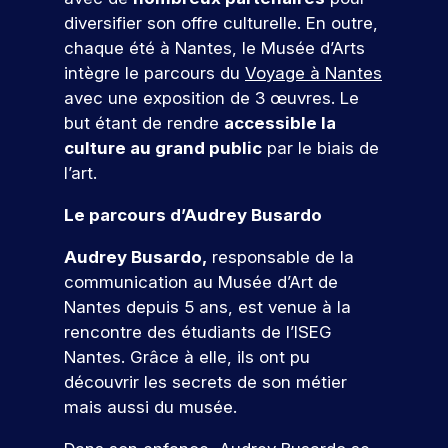
d
s
D
e
f
t
à
d
e
é
diversifier son offre culturelle. En outre,
z
e
i
v
é
l
à
s
chaque été à Nantes, le Musée d’Arts
s
o
o
v
a
n
ul
intègre le parcours du
Voyage à Nantes
s
n
t
e
c
o
t
avec une exposition de 3 œuvres. Le
i
s
r
l
a
s
o
d
a
but étant de rendre
accessible la
e
o
n
é
n
e
t
culture au grand public
par le biais de
p
p
d
v
n
p
r
p
i
é
s
l’art.
e
r
o
e
d
n
l
o
j
z
a
e
Le parcours d’Audrey Busardo
l
f
e
d
t
m
e
e
t
e
u
e
Audrey Busardo,
responsable de la
.
s
p
s
r
nt
communication au Musée d’Art de
À
s
r
c
e
s
Nantes depuis 5 ans, est venue à la
t
i
o
o
à
p
r
o
rencontre des étudiants de l’ISEG
f
m
v
o
a
n
Nantes. Grâce à elle, ils ont pu
e
p
o
ur
v
n
V
s
é
t
v
découvrir les secrets de son métier
e
e
e
s
t
r
o
mais aussi du musée.
r
l
i
e
e
n
u
s
s
o
n
p
s