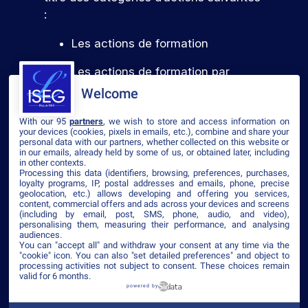
:
Les actions de formation
Les actions de formation par
l’apprentissage
Welcome
With our 95
partners
, we wish to store and access information on
your devices (cookies, pixels in emails, etc.), combine and share your
Voir le certificat
personal data with our partners, whether collected on this website or
in our emails, already held by some of us, or obtained later, including
in other contexts.
Processing this data (identifiers, browsing, preferences, purchases,
loyalty programs, IP, postal addresses and emails, phone, precise
geolocation, etc.) allows developing and offering you services,
content, commercial offers and ads across your devices and screens
©2026 ISEG
(including by email, post, SMS, phone, audio, and video),
personalising them, measuring their performance, and analysing
Mentions légales
Plan du site
Politique de confidentialité
CGV
audiences.
Accessibilité
You can "accept all" and withdraw your consent at any time via the
"cookie" icon
. You can also "set detailed preferences" and object to
processing activities not subject to consent. These choices remain
valid for 6 months.
powered by