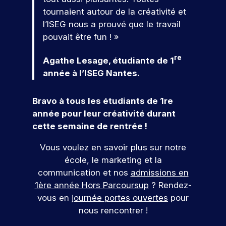
s
t
e
e
o
tournaient autour de la créativité et
d
c
u
j
l’ISEG nous a prouvé que le travail
e
o
s
o
pouvait être fun ! »
l
n
pr
u
a
n
oj
r
re
Agathe Lesage, étudiante de 1
c
u
et
n
o
e
er
année à l’ISEG Nantes.
é
m
s
c
m
.
e
o
Bravo à tous les étudiants de 1re
u
n
p
année pour leur créativité durant
n
cr
o
i
cette semaine de rentrée !
èt
R
r
c
e
e
t
a
Vous voulez en savoir plus sur notre
m
j
e
t
e
école, le marketing et la
o
s
i
nt
communication et nos
admissions en
o
i
o
d
1ère année Hors Parcoursup
? Rendez-
n
a
n
u
vous en
journée portes ouvertes
pour
.
n
v
d
.
nous rencontrer !
s
e
r
v