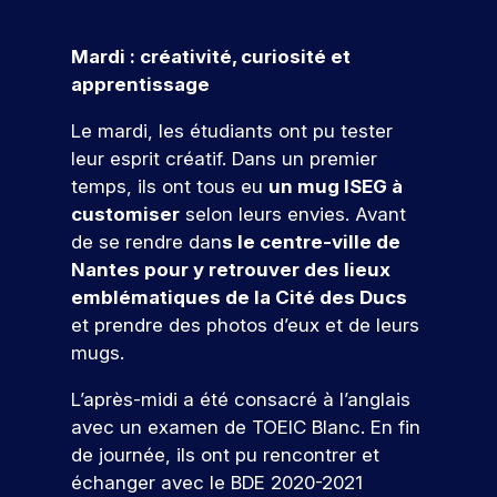
e
s
e
n
c
r
pr
z
e
t
n
e
e
oj
n
s
t
Mardi : créativité, curiosité et
e
s
m
et
o
v
e
apprentissage
l
c
i
er
a
n
u
.
o
è
c
l
d
s
Le mardi, les étudiants ont pu tester
D
n
r
o
e
a
u
c
e
r
leur esprit créatif. Dans un premier
n
u
n
p
r
e
cr
e
temps, ils ont tous eu
un mug ISEG à
r
c
o
è
x
èt
n
customiser
selon leurs envies. Avant
s
e
s
t
p
V
e
c
de se rendre dan
s le centre-ville de
,
s
t
e
é
m
e
o
s
d
Nantes pour y retrouver des lieux
-
s
r
e
n
e
u
n
b
,
i
emblématiques de la Cité des Ducs
nt
e
s
m
t
a
e
e
d
et prendre des photos d’eux et de leurs
z
e
a
c
x
n
r
a
mugs.
x
r
n
a
p
c
n
e
p
k
o
u
l
e
s
r
L’après-midi a été consacré à l’anglais
e
e
x
o
p
u
v
!
avec un examen de TOEIC Blanc. En fin
r
t
s
r
r
ot
s
t
i
de journée, ils ont pu rencontrer et
p
e
o
re
r
i
n
échanger avec le BDE 2020-2021
é
z
f
fu
P