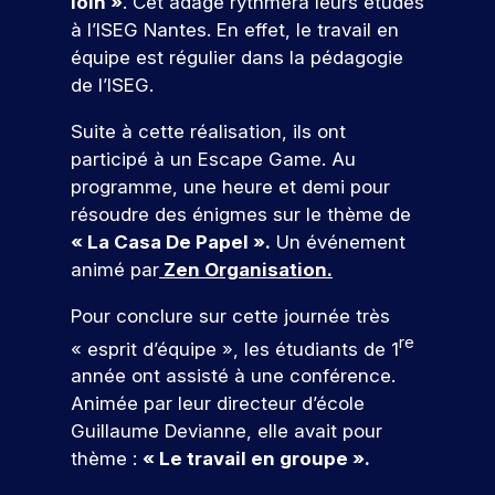
loin »
. Cet adage rythmera leurs études
d
s
D
e
f
t
à
d
e
é
z
à l’ISEG Nantes. En effet, le travail en
e
i
v
é
l
à
s
équipe est régulier dans la pédagogie
s
o
o
v
a
n
ul
de l’ISEG.
s
n
t
e
c
o
t
i
s
r
l
a
s
Suite à cette réalisation, ils ont
o
d
a
e
o
n
é
n
e
participé à un Escape Game. Au
t
p
p
d
v
n
p
programme, une heure et demi pour
r
p
i
é
s
e
r
o
e
d
n
résoudre des énigmes sur le thème de
l
o
j
z
a
e
« La Casa De Papel ».
Un événement
l
f
e
d
t
m
animé par
Zen Organisation
.
e
e
t
e
u
e
.
s
p
s
r
nt
Pour conclure sur cette journée très
À
s
r
c
e
s
t
i
re
« esprit d’équipe », les étudiants de 1
o
o
à
p
r
o
f
m
v
o
année ont assisté à une conférence.
a
n
e
p
o
ur
Animée par leur directeur d’école
v
n
V
s
é
t
v
Guillaume Devianne, elle avait pour
e
e
e
s
t
r
o
r
l
thème :
« Le travail en groupe ».
i
e
e
n
u
s
s
o
n
p
s