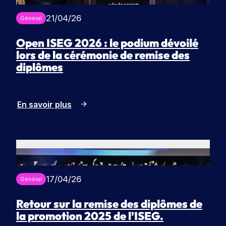
e
o
21/04/26
Général
r
c
t
h
Open ISEG 2026 : le podium dévoilé
e
u
lors de la cérémonie de remise des
s
r
diplômes
e
En savoir plus
17/04/26
Général
Retour sur la remise des diplômes de
la promotion 2025 de l’ISEG.