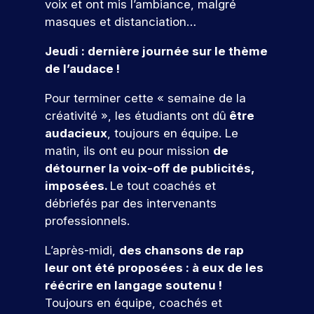
t
li
er
voix et ont mis l’ambiance, malgré
p
e
e
s
t
v
e
c
e
r
t
masques et distanciation…
m
o
i
ot
o
s
z
é
e
b
l
o
re
n
à
p
Jeudi : dernière journée sur le thème
l
i
n
s
fu
cr
n
o
de l’audace !
e
d
s
tu
èt
o
n
e
e
e
re
e
s
d
Pour terminer cette « semaine de la
t
,
t
é
m
é
r
v
a
à
créativité », les étudiants ont dû
être
c
e
v
e
o
l
i
ol
audacieux
, toujours en équipe. Le
nt
é
a
u
i
n
e.
matin, ils ont eu pour mission
de
d
n
u
s
g
t
a
e
x
détourner la voix-off de publicités,
S
p
n
é
n
m
e
imposées.
Le tout coachés et
r
é
g
’i
s
e
n
é
a
r
débriefés par des intervenants
n
v
nt
j
p
v
e
professionnels.
s
ot
s
e
a
e
r
re
c
p
u
V
r
c
d
L’après-midi,
des chansons de rap
fu
o
x
r
e
e
v
e
leur ont été proposées : à eux de les
tu
ur
d
i
n
c
o
s
re
v
réécrire en langage soutenu !
e
r
o
s
f
e
é
o
s
Toujours en équipe, coachés et
n
a
o
e
z
c
u