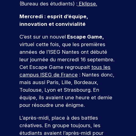
e
s
g
c
l
e
tu
(Bureau des étudiants) :
Eklipse.
ar
n
e
,
i
e
s
re
ti
s
d
c
a
s
s
é
Mercredi : esprit d’équipe,
ci
e
e
o
l
m
i
c
p
innovation et convivialité
t
l
i
é
o
n
ol
e
s
a
s
t
n
e.
z
t
C’est sur un nouvel
Escape Game,
o
c
a
i
n
à
r
virtuel cette fois, que les premières
n
o
S
t
e
e
n
e
r
m
années de l’ISEG Nantes ont débuté
i
r
l
’i
o
r
é
m
leur journée du mercredi 16 septembre.
o
s
l
n
s
s
u
!
n
q
e
Cet Escape Game regroupait
tous les
é
s
e
n
s
u
,
v
campus ISEG de France
: Nantes donc,
c
a
i
,
i
I
é
mais aussi Paris, Lille, Bordeaux,
P
r
u
c
c
r
S
n
ar
,
a
Toulouse, Lyon et Strasbourg. En
i
o
e
E
V
e
ti
e
t
r
équipe, ils avaient une heure et demie
n
c
G
m
e
ci
l
i
s
r
v
e
pour résoudre une énigme.
e
n
p
l
o
t
u
o
à
nt
e
e
e
n
r
t
u
L’après-midi, place à des battles
s
u
z
f
e
z
u
e
s
p
créatives. En groupe toujours, les
n
à
o
t
n
i
n
a
o
étudiants avaient l’après-midi pour
n
e
r
d