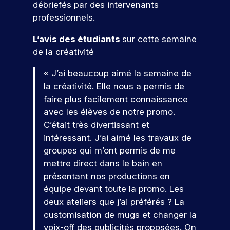
m
c
m
r
débriefés par des intervenants
à
n
ol
s
é
r
b
m
professionnels.
u
o
e.
pr
t
è
i
a
n
oj
i
u
t
t
t
L’avis des étudiants
sur cette semaine
S
et
e
e
s
e
i
i
de la créativité
’i
er
r
j
r
m
o
o
n
c
s
o
e
n
n
e
« J’ai beaucoup aimé la semaine de
o
d
s
n
s
s
u
n
la créativité. Elle nous a permis de
n
’
c
t
.
a
r
c
cr
a
faire plus facilement connaissance
a
c
r
n
o
èt
u
avec les élèves de notre promo.
u
c
i
é
e
j
n
x
e
C’était très divertissant et
Q
r
m
o
e
t
m
s
intéressant. J’ai aimé les travaux de
e
u
e
u
p
r
é
s
groupes qui m’ont permis de me
à
nt
r
e
o
t
i
e
d
d
u
mettre direct dans le bain en
f
i
b
r
r
a
’
n
présentant nos productions en
e
l
a
t
!
n
h
r
e
e
équipe devant toute la promo. Les
ir
e
s
u
s
s
j
deux ateliers que j’ai préférés ? La
e
s
v
i
d
,
P
o
customisation de mugs et changer la
a
ot
e
o
u
p
ar
u
re
t
voix-off des publicités proposées. On
p
u