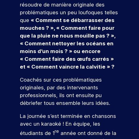
s
t
i
o
ur
o
résoudre de manière originale des
m
u
j
e
e
d
u
v
s
e
d
problématiques un peu loufoques telles
o
z
t
e
o
s
é
l
i
u
c
à
u
que
« Comment se débarrasser des
u
r
v
e
g
n
o
c
r
s
mouches ? », « Comment faire pour
é
e
s
i
c
n
o
pr
n
que la pluie ne nous mouille pas ? »,
n
t
t
n
u
s
n
oj
é
e
« Comment nettoyer les océans en
a
a
c
r
t
c
et
m
e
l
l
moins d’un mois ? » ou encore
s
r
r
o
er
e
e
.
p
« Comment faire des œufs carrés »
u
u
é
n
c
nt
n
o
s
i
t
et « Comment vaincre la calvitie » ?
o
t
s
t
q
s
i
r
n
r
p
s
N
u
e
s
t
Coachés sur ces problématiques
cr
o
e
c
i
z
e
o
èt
e
originales, par des intervenants
ur
a
r
v
u
r
e
s
s
v
professionnels, ils ont ensuite pu
p
!
o
n
v
m
a
o
o
a
débriefer tous ensemble leurs idées.
u
p
o
e
u
b
c
u
s
r
s
nt
s
P
l
La journée s’est terminée en chansons
v
t
r
o
a
d
pr
ar
e
avec un karaoké ! En équipe, les
e
j
m
e
u
a
oj
ti
s
s
e
b
re
r
n
a
étudiants de 1
année ont donné de la
et
ci
d
s
t
i
s