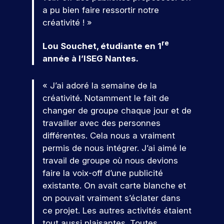
n
r
ti
r
fu
d
a pu bien faire ressortir notre
v
u
o
r
ci
tu
e
n
m
f
créativité ! »
e
p
è
re
d
é
é
e
e
r
s
é
e
r
s
e
re
z
Lou Souchet, étudiante en 1
t
l’I
c
m
i
s
à
p
année à l’ISEG Nantes.
e
ol
a
S
q
i
n
o
e.
i
s
E
u
o
o
r
n
e
n
« J’ai adoré la semaine de la
G
s
S
t
.
,
n
é
créativité. Notamment le fait de
’i
e
d
a
v
changer de groupe chaque jour et de
n
s
u
l
é
travailler avec des personnes
s
N
m
i
o
n
différentes. Cela nous a vraiment
c
a
s
o
e
u
r
a
permis de nous intégrer. J’ai aimé le
r
m
v
s
k
n
e
travail de groupe où nous devions
i
e
c
e
t
nt
r
faire la voix-off d’une publicité
r
a
t
e
s
e
existante. On avait carte blanche et
t
m
i
s
p
à
on pouvait vraiment s’éclater dans
e
n
e
p
o
u
ce projet. Les autres activités étaient
g
t
s
ur
u
n
e
r
v
tout aussi plaisantes. Toutes