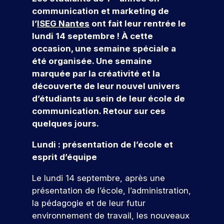
r
e
s
e
v
r
r
n
al
communication et marketing de
s
c
f
t
o
n
o
c
le
l’
ISEG Nantes
ont fait leur rentrée le
l
t
o
d
u
a
f
e
n
lundi 14 septembre ! À cette
’
e
r
o
s
i
u
ti
e
m
g
occasion, une semaine spéciale a
m
n
a
n
r
o
s
e
e
a
n
c
été organisée. Une semaine
n
:
t
e
c
n
si
n
s
marquée par la créativité et la
o
é
i
z
o
al
o
t
&
découverte de leur nouvel univers
v
v
o
-
m
n
Q
c
d’étudiants au sein de leur école de
a
é
n
l
p
t
n
n
u
o
communication. Retour sur ces
s
u
a
i
e
el
e
n
quelques jours.
e
i
g
o
m
t
d
n
le
s
c
V
n
e
Lundi : présentation de l’école et
t
u
e
ti
o
,
n
e
r
s
à
esprit d’équipe
o
u
l
t
n
o
e
c
n
r
a
s
u
n
h
e
Le lundi 14 septembre, après une
c
,
s
s
v
s
a
z
présentation de l’école, l’administration,
r
p
e
d
q
fr
N
n
la pédagogie et de leur futur
é
r
z
è
u
é
o
o
a
o
environnement de travail, les nouveaux
l
s
e
q
s