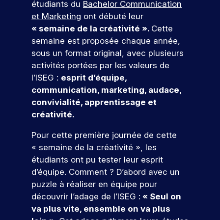
u
t
j
étudiants du
Bachelor Communication
e
a
é
u
c
i
e
s
p
u
t
et Marketing
ont débuté leur
v
t
e
a
r
a
j
a
« semaine de la créativité ».
Cette
i
s
n
m
r
o
p
e
semaine est proposée chaque année,
t
é
c
u
e
t
p
n
é
t
sous un format original, avec plusieurs
o
r
d
e
u
c
e
u
activités portées par les valeurs de
u
d
e
o
s
s
t
d
r
’
v
l’ISEG :
esprit d’équipe,
n
l
i
In
s
h
o
communication, marketing, audace,
’
a
t
d
q
u
t
convivialité, apprentissage et
i
n
r
u
i
r
ic
créativité.
n
t
i
.
e
e
a
s
s
c
À
p
r
t
Pour cette première journée de cette
e
,
o
I
a
!
r
i
e
« semaine de la créativité », les
r
S
r
t
n
u
r
E
c
étudiants ont pu tester leur esprit
i
t
e
G
o
r
P
d’équipe. Comment ? D’abord avec un
o
e
s
,
u
ar
s
puzzle à réaliser en équipe pour
n
r
p
v
r
ti
d
découvrir l’adage de l’ISEG :
« Seul on
p
v
o
o
s
ci
e
r
e
va plus vite, ensemble on va plus
n
u
.
p
o
n
r