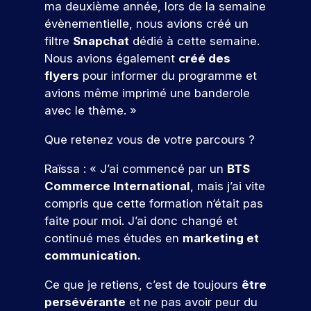
e
s
e
ma deuxième année, lors de la semaine
n
c
r
pr
z
e
t
évènementielle, nous avions créé un
n
e
e
oj
n
s
t
e
s
m
filtre
Snapchat
dédié à cette semaine.
et
o
v
e
l
c
i
er
Nous avions également
créé des
a
n
u
.
o
è
c
flyers
pour informer du programme et
l
d
s
D
n
r
o
avions même imprimé une banderole
e
a
u
c
e
r
n
u
n
avec le thème. »
p
r
e
cr
e
r
c
o
è
x
èt
n
s
e
Que retenez vous de votre parcours ?
s
t
p
V
e
c
,
s
t
e
é
m
e
o
s
d
Raïssa : « J’ai commencé par un
BTS
-
s
r
e
n
e
u
n
b
,
i
Commerce International
, mais j’ai vite
nt
e
s
m
t
a
e
e
d
compris que cette formation n‘était pas
z
e
a
c
x
n
r
a
faite pour moi. J’ai donc changé et
x
r
n
a
p
c
n
e
continué mes études en
marketing et
p
k
o
u
l
e
s
r
e
e
communication.
x
o
p
u
v
!
r
t
s
r
r
ot
s
t
i
Ce que je retiens, c’est de toujours
être
p
e
o
re
r
i
n
persévérante
et ne pas avoir peur du
é
z
f
fu
P