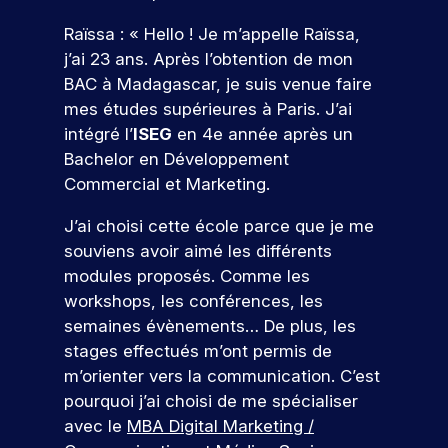
r
e
s
e
v
r
r
n
al
s
c
Raïssa : « Hello ! Je m’appelle Raïssa,
f
t
o
n
o
c
le
l
t
o
d
u
j’ai 23 ans. Après l’obtention de mon
a
f
e
n
’
e
r
o
s
BAC à Madagascar, je suis venue faire
i
u
ti
e
m
g
m
n
a
mes études supérieures à Paris. J’ai
n
r
o
s
e
e
a
n
c
intégré l’
ISEG
en 4e année après un
n
:
t
e
c
n
si
n
s
o
é
Bachelor en Développement
i
z
o
al
o
t
&
v
v
o
-
m
Commercial et Marketing.
n
Q
c
a
é
n
l
p
t
n
n
u
o
s
u
a
J’ai choisi cette école parce que je me
i
e
el
e
n
e
i
g
souviens avoir aimé les différents
o
m
t
d
n
le
s
c
modules proposés. Comme les
V
n
e
t
u
e
ti
o
workshops, les conférences, les
,
n
e
r
s
à
o
u
l
t
semaines évènements… De plus, les
n
o
e
c
n
r
a
s
stages effectués m’ont permis de
u
n
h
e
c
,
s
s
v
s
a
m’orienter vers la communication. C’est
z
r
p
e
d
q
fr
N
n
pourquoi j’ai choisi de me spécialiser
é
r
z
è
u
é
o
o
avec le
MBA Digital Marketing /
a
o
l
s
e
q
s