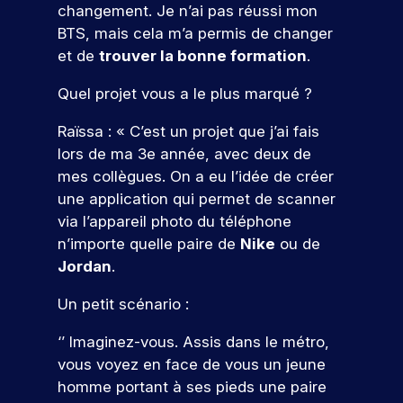
e
s
g
c
l
e
tu
changement. Je n’ai pas réussi mon
ar
n
e
,
i
e
s
re
ti
BTS, mais cela m’a permis de changer
s
d
c
a
s
s
é
ci
et de
trouver la bonne formation
.
e
e
o
l
m
i
c
p
t
l
i
é
o
n
ol
e
Quel projet vous a le plus marqué ?
s
a
s
t
n
e.
z
t
o
c
a
i
n
à
r
Raïssa : « C’est un projet que j’ai fais
n
o
S
t
e
e
n
e
r
m
lors de ma 3e année, avec deux de
i
r
l
’i
o
r
é
m
mes collègues. On a eu l’idée de créer
o
s
l
n
s
s
u
!
n
q
e
une application qui permet de scanner
é
s
e
n
s
u
,
v
via l’appareil photo du téléphone
c
a
i
,
i
I
é
n’importe quelle paire de
Nike
ou de
P
r
u
c
c
r
S
n
ar
,
a
Jordan
.
i
o
e
E
V
e
ti
e
t
r
n
c
G
m
e
ci
l
i
Un petit scénario :
s
r
v
e
e
n
p
l
o
t
u
o
à
nt
e
e
e
n
‘’ Imaginez-vous. Assis dans le métro,
r
t
u
s
u
z
f
e
z
vous voyez en face de vous un jeune
u
e
s
p
n
à
o
t
n
i
n
a
homme portant à ses pieds une paire
o
n
e
r
d