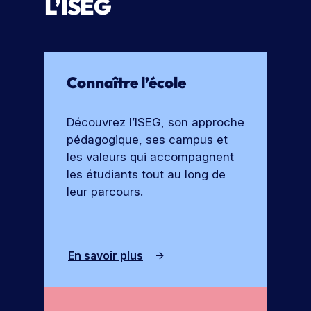
L’ISEG
e
o
r
c
t
h
e
u
s
Connaître l’école
r
e
Découvrez l’ISEG, son approche
pédagogique, ses campus et
les valeurs qui accompagnent
les étudiants tout au long de
leur parcours.
En savoir plus