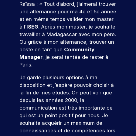
m
c
m
r
Raïssa : « Tout d’abord, j’aimerai trouver
à
n
ol
s
é
r
b
m
u
une alternance pour ma 4e et 5e année
o
e.
pr
t
è
i
a
n
et en même temps valider mon master
oj
i
u
t
t
t
S
et
e
e
à l’
ISEG
. Après mon master, je souhaite
s
e
i
i
’i
er
r
j
r
travailler à Madagascar avec mon père.
m
o
o
n
c
s
o
e
n
n
e
Ou grâce à mon alternance, trouver un
o
d
s
n
s
s
u
n
poste en tant que
Community
n
’
c
t
.
a
r
c
Manager
, je serai tentée de rester à
cr
a
a
c
r
n
o
èt
u
Paris.
u
c
i
é
e
j
n
x
e
Q
r
m
o
e
Je garde plusieurs options à ma
t
m
s
e
u
e
u
p
disposition et j’espère pouvoir choisir à
r
é
s
à
nt
r
e
o
t
i
e
la fin de mes études. On peut voir que
d
d
u
f
i
b
r
r
depuis les années 2000, la
a
’
n
e
l
a
t
!
communication est très importante ce
n
h
r
e
e
ir
e
s
u
qui est un point positif pour nous. Je
s
s
j
e
s
v
i
souhaite acquérir un maximum de
d
,
P
o
a
ot
e
o
u
p
connaissances et de compétences lors
ar
u
re
t
p
u