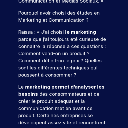
u
t
j
Communication et Médias Sociaux
. »
e
a
é
u
c
i
e
s
p
u
t
v
t
Pourquoi avoir choisi des études en
e
a
r
a
j
a
i
s
Marketing et Communication ?
n
m
r
o
p
e
t
é
c
u
e
t
p
n
é
t
Raïssa : « J’ai choisi
le marketing
o
r
d
e
u
c
e
u
u
d
e
parce que j’ai toujours été curieuse de
o
s
s
t
d
r
’
v
connaitre la réponse à ces questions :
n
l
i
In
s
h
o
Comment vend-on un produit ?
’
a
t
d
q
u
t
i
n
Comment définit-on le prix ? Quelles
r
u
i
r
ic
n
t
sont les différentes techniques qui
i
.
e
e
a
s
s
c
À
p
poussent à consommer ?
r
t
e
,
o
I
a
!
r
i
e
r
S
r
Le
marketing permet d’analyser les
t
n
u
r
E
c
besoins
des consommateurs et de
i
t
e
G
o
r
P
créer le produit adequat et la
o
e
s
,
u
ar
s
communication met en avant ce
n
r
p
v
r
ti
d
p
v
produit. Certaines entreprises se
o
o
s
ci
e
r
e
n
u
.
développent assez vite et rencontrent
p
o
n
r