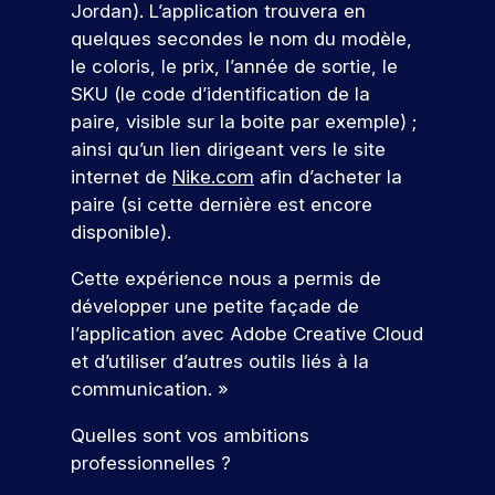
t
li
er
p
e
Jordan). L’application trouvera en
e
s
t
v
e
c
e
r
t
quelques secondes le nom du modèle,
m
o
i
ot
o
s
z
é
e
b
l
o
le coloris, le prix, l’année de sortie, le
re
n
à
p
l
i
n
s
fu
SKU (le code d’identification de la
cr
n
o
e
d
s
tu
paire, visible sur la boite par exemple) ;
èt
o
n
e
e
e
re
e
s
d
ainsi qu’un lien dirigeant vers le site
t
,
t
é
m
é
r
internet de
Nike.com
afin d’acheter la
v
a
à
c
e
v
e
o
l
i
paire (si cette dernière est encore
ol
nt
é
a
u
i
n
e.
disponible).
d
n
u
s
g
t
a
e
x
S
p
n
é
Cette expérience nous a permis de
n
m
e
r
é
g
’i
développer une petite façade de
s
e
n
é
a
r
n
v
nt
l’application avec Adobe Creative Cloud
j
p
v
e
s
ot
s
e
et d’utiliser d’autres outils liés à la
a
e
r
re
c
p
u
V
r
c
d
communication. »
fu
o
x
r
e
e
v
e
tu
ur
d
i
n
c
o
s
Quelles sont vos ambitions
re
v
e
r
o
s
f
e
professionnelles ?
é
o
s
n
a
o
e
z
c
u