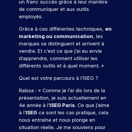
d
s
D
e
un franc succès grâce à leur manière
f
t
à
d
e
é
z
de communiquer et aux outils
e
i
v
é
l
à
s
employés.
s
o
o
v
a
n
ul
s
n
t
e
c
o
t
Grâce à ces différentes techniques,
en
i
s
r
l
a
s
o
d
a
marketing ou communication
, les
e
o
n
é
n
e
t
marques se distinguent et arrivent à
p
p
d
v
n
p
r
p
i
é
s
vendre. Et c’est ce que j’ai eu envie
e
r
o
e
d
n
d’apprendre, comment utiliser les
l
o
j
z
a
e
différents outils et à quel moment. »
l
f
e
d
t
m
e
e
t
e
u
e
Quel est votre parcours à l’ISEG ?
.
s
p
s
r
nt
À
s
r
c
e
s
Raïssa : « Comme je l’ai dis lors de la
t
i
o
o
à
p
r
o
présentation, je suis actuellement en
f
m
v
o
a
n
4e année à l’
ISEG Paris
. Ce que j’aime
e
p
o
ur
v
n
V
s
é
t
v
à l’
ISEG
ce sont les cas pratique, cela
e
e
e
s
t
r
o
nous entraine et nous plonge en
r
l
i
e
e
n
u
situation réelle. Je me souviens pour
s
s
o
n
p
s