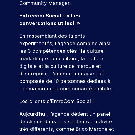
d
s
D
e
Community Manager
.
f
t
à
d
e
é
z
e
i
v
é
l
à
s
Entrecom Social : » Les
s
o
o
v
a
n
ul
conversations utiles! »
s
n
t
e
c
o
t
i
s
r
l
a
s
En rassemblant des talents
o
d
a
e
o
n
é
n
e
expérimentés, l’agence combine ainsi
t
p
p
d
v
n
p
les 3 compétences clés : la culture
r
p
i
é
s
e
r
o
e
d
n
marketing et publicitaire, la culture
l
o
j
z
a
e
digitale et la culture de marque et
l
f
e
d
t
m
d’entreprise. L’agence nantaise est
e
e
t
e
u
e
.
s
composée de 10 personnes dédiées à
p
s
r
nt
À
s
l’animation de la communauté digitale.
r
c
e
s
t
i
o
o
à
p
r
o
Les clients d’EntreCom Social !
f
m
v
o
a
n
e
p
o
ur
v
n
V
Aujourd’hui, l’agence détient un panel
s
é
t
v
e
e
e
s
t
r
o
de clients dans des secteurs d’activité
r
l
i
e
e
n
u
très différents, comme Brico Marché et
s
s
o
n
p
s