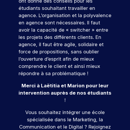
e
s
g
ont donné des conseils pour les
c
l
e
tu
ar
n
e
,
étudiants souhaitant travailler en
i
e
s
re
ti
s
d
c
a
s
s
é
agence. L’organisation et la polyvalence
ci
e
e
o
l
m
i
c
p
en agence sont nécessaires. Il faut
t
l
i
é
o
n
ol
e
avoir la capacité de « switcher » entre
s
a
s
t
n
e.
z
t
o
c
les projets des différents clients. En
a
i
n
à
r
n
o
S
agence, il faut être agile, solidaire et
t
e
e
n
e
r
m
i
r
l
’i
force de propositions, sans oublier
o
r
é
m
o
s
l
n
s
l’ouverture d’esprit afin de mieux
s
u
!
n
q
e
é
s
comprendre le client et ainsi mieux
e
n
s
u
,
v
c
répondre à sa problématique !
a
i
,
i
I
é
P
r
u
c
c
r
S
n
ar
Merci à Laëtitia et Marion pour leur
,
a
i
o
e
E
V
e
ti
e
t
intervention auprès de nos étudiants
r
n
c
G
m
e
ci
l
i
s
r
v
e
!
e
n
p
l
o
t
u
o
à
nt
e
e
e
n
r
t
u
Vous souhaitez intégrer une école
s
u
z
f
e
z
u
e
s
p
spécialisée dans le Marketing, la
n
à
o
t
n
i
n
a
o
Communication et le Digital ? Rejoignez
n
e
r
d