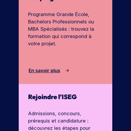
r
e
ot
t
l’I
re
V
Programme Grande École,
e
fu
S
oi
s
Bachelors Professionnels ou
tu
E
r
re
MBA Spécialisés : trouvez la
G
t
é
formation qui correspond à
o
c
votre projet.
ol
u
e.
t
e
S
s
’i
En savoir plus
le
n
s
s
f
c
Rejoindre l’ISEG
o
r
r
i
r
m
Admissions, concours,
e
a
prérequis et candidature :
à
ti
découvrez les étapes pour