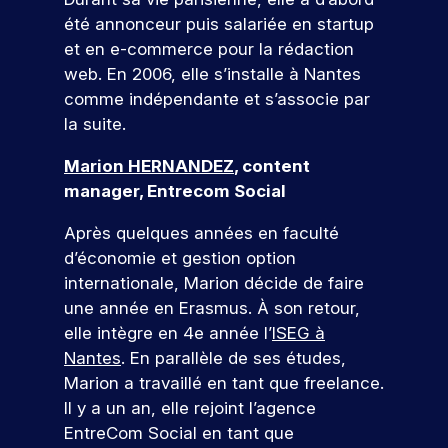
u
t
j
e
a
é
u
c
i
e
été annonceur puis salariée en startup
s
p
u
t
v
t
e
a
r
et en e-commerce pour la rédaction
a
j
a
i
s
n
m
r
o
p
e
web. En 2006, elle s’installe à Nantes
t
é
c
u
e
t
p
n
comme indépendante et s’associe par
é
t
o
r
d
e
u
c
la suite.
e
u
u
d
e
o
s
s
t
d
r
’
v
Marion HERNANDEZ
, content
n
l
i
In
s
h
o
’
a
manager, Entrecom Social
t
d
q
u
t
i
n
r
u
i
r
ic
n
t
Après quelques années en faculté
i
.
e
e
a
s
s
d’économie et gestion option
c
À
p
r
t
e
,
o
I
a
internationale, Marion décide de faire
!
r
i
e
r
S
r
une année en Erasmus. À son retour,
t
n
u
r
E
c
elle intègre en 4e année l’
ISEG à
i
t
e
G
o
r
P
Nantes
. En parallèle de ses études,
o
e
s
,
u
ar
s
n
r
Marion a travaillé en tant que freelance.
p
v
r
ti
d
p
v
o
o
s
Il y a un an, elle rejoint l’agence
ci
e
r
e
n
u
.
p
EntreCom Social en tant que
o
n
r