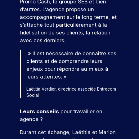
e
Promo Cash, le groupe SEB et bien
s
e
n
c
r
pr
z
e
t
d’autres. L’agence propose un
n
e
e
oj
n
s
t
accompagnement sur le long terme, et
e
s
m
et
o
v
e
l
c
i
s’attache tout particulièrement à la
er
a
n
u
.
o
è
c
fidélisation de ses clients, la relation
l
d
s
D
n
r
o
avec ces derniers.
e
a
u
c
e
r
n
u
n
p
r
e
cr
e
» Il est nécessaire de connaître ses
r
c
o
è
x
èt
n
clients et de comprendre leurs
s
e
s
t
p
V
e
c
,
s
enjeux pour répondre au mieux à
t
e
é
m
e
o
s
d
-
s
r
leurs attentes. «
e
n
e
u
n
b
,
i
nt
e
s
m
t
a
e
e
Laëtitia Verdier, directrice associée Entrecom
d
z
e
a
Social
c
x
n
r
a
x
r
n
a
p
c
n
e
p
k
o
u
l
e
s
r
Leurs conseils
pour travailler en
e
e
x
o
p
u
v
!
agence ?
r
t
s
r
r
ot
s
t
i
p
e
o
re
r
Durant cet échange, Laëtitia et Marion
i
n
é
z
f
fu
P