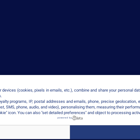
 devices (cookies, pixels in emails, etc.), combine and share your personal data
Menti
s.
loyalty programs, IP, postal addresses and emails, phone, precise geolocation, 
ost, SMS, phone, audio, and video), personalising them, measuring their perfor
kie" icon
. You can also "set detailed preferences" and object to processing acti
powered by
t d’enseignement supérieur privé
– ISEG est membre de IONIS Ed