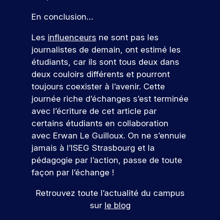
e
s
e
n
c
r
pr
z
e
t
En conclusion…
n
e
e
oj
n
s
t
e
s
m
et
o
v
e
Les
influenceurs
ne sont pas les
l
c
i
er
a
n
u
.
o
è
journalistes de demain, ont estimé les
c
l
d
s
D
n
r
o
étudiants, car ils sont tous deux dans
e
a
u
c
e
r
n
deux couloirs différents et pourront
u
n
p
r
e
cr
e
toujours coexister à l’avenir. Cette
r
c
o
è
x
èt
n
s
e
journée riche d’échanges s’est terminée
s
t
p
V
e
c
,
s
t
e
é
avec l’écriture de cet article par
m
e
o
s
d
-
s
r
e
certains étudiants en collaboration
n
e
u
n
b
,
i
nt
avec Erwan Le Guilloux. On ne s’ennuie
e
s
m
t
a
e
e
d
jamais à l’ISEG Strasbourg et la
z
e
a
c
x
n
r
a
x
r
n
pédagogie par l’action, passe de toute
a
p
c
n
e
p
k
o
façon par l’échange !
u
l
e
s
r
e
e
x
o
p
u
v
!
r
t
Retrouvez toute l’actualité du campus
s
r
r
ot
s
t
i
p
e
o
re
sur
le blog
r
i
n
é
z
f
fu
P