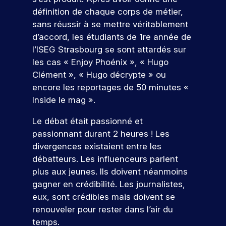
d
s
D
e
f
t
à
d
e
é
définition de chaque corps de métier,
z
e
i
v
é
l
à
s
sans réussir à se mettre véritablement
s
o
o
v
a
n
ul
d’accord, les étudiants de 1re année de
s
n
t
e
c
o
t
l’ISEG Strasbourg se sont attardés sur
i
s
r
l
a
s
o
d
a
les cas « Enjoy Phoénix », « Hugo
e
o
n
é
n
e
t
Clément », « Hugo décrypte » ou
p
p
d
v
n
p
r
p
i
é
s
encore les reportages de 50 minutes «
e
r
o
e
d
n
Inside le mag
».
l
o
j
z
a
e
l
f
e
d
t
m
Le débat était passionné et
e
e
t
e
u
e
passionnant durant 2 heures ! Les
.
s
p
s
r
nt
À
s
divergences existaient entre les
r
c
e
s
t
i
débatteurs. Les influenceurs parlent
o
o
à
p
r
o
f
m
v
o
plus aux jeunes. Ils doivent néanmoins
a
n
e
p
o
ur
gagner en crédibilité. Les journalistes,
v
n
V
s
é
t
v
eux, sont crédibles mais doivent se
e
e
e
s
t
r
o
r
l
renouveler pour rester dans l’air du
i
e
e
n
u
s
s
temps.
o
n
p
s