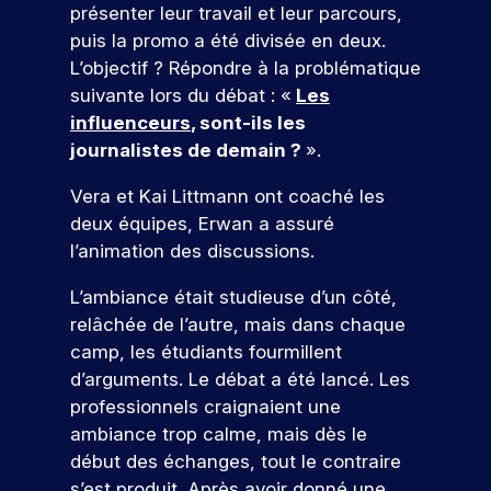
u
t
j
e
a
é
présenter leur travail et leur parcours,
u
c
i
e
s
p
u
t
puis la promo a été divisée en deux.
v
t
e
a
r
a
j
a
L’objectif ? Répondre à la problématique
i
s
n
m
r
o
p
e
t
é
suivante lors du débat : «
Les
c
u
e
t
p
n
é
t
influenceurs
, sont-ils les
o
r
d
e
u
c
e
u
u
d
e
journalistes de demain ?
».
o
s
s
t
d
r
’
v
n
l
i
In
s
h
o
Vera et Kai Littmann ont coaché les
’
a
t
d
q
u
t
deux équipes, Erwan a assuré
i
n
r
u
i
r
ic
l’animation des discussions.
n
t
i
.
e
e
a
s
s
c
À
p
r
t
L’ambiance était studieuse d’un côté,
e
,
o
I
a
!
r
i
e
relâchée de l’autre, mais dans chaque
r
S
r
t
n
u
camp, les étudiants fourmillent
r
E
c
i
t
e
G
o
r
d’arguments. Le débat a été lancé. Les
P
o
e
s
,
u
ar
s
professionnels craignaient une
n
r
p
v
r
ti
d
ambiance trop calme, mais dès le
p
v
o
o
s
ci
e
début des échanges, tout le contraire
r
e
n
u
.
p
o
n
r
s’est produit. Après avoir donné une