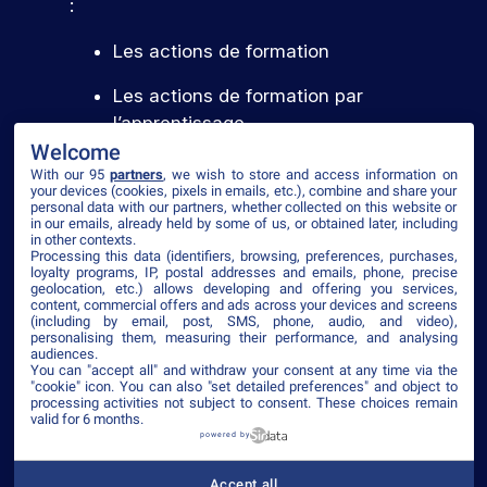
:
Les actions de formation
Les actions de formation par
l’apprentissage
Welcome
With our 95
partners
, we wish to store and access information on
your devices (cookies, pixels in emails, etc.), combine and share your
Voir le certificat
personal data with our partners, whether collected on this website or
in our emails, already held by some of us, or obtained later, including
in other contexts.
Processing this data (identifiers, browsing, preferences, purchases,
loyalty programs, IP, postal addresses and emails, phone, precise
geolocation, etc.) allows developing and offering you services,
content, commercial offers and ads across your devices and screens
©2026 ISEG
(including by email, post, SMS, phone, audio, and video),
personalising them, measuring their performance, and analysing
Mentions légales
Plan du site
Politique de confidentialité
CGV
audiences.
Accessibilité
You can "accept all" and withdraw your consent at any time via the
"cookie" icon
. You can also "set detailed preferences" and object to
processing activities not subject to consent. These choices remain
valid for 6 months.
powered by
Établissement d’enseignement supérieur privé
– ISEG
Accept all