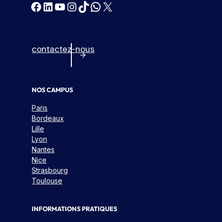
Facebook
LinkedIn
YouTube
Instagram
TikTok
WhatsApp
X
e
o
r
c
t
h
e
u
contactez-nous
s
r
e
NOS CAMPUS
Paris
Bordeaux
Lille
Lyon
Nantes
Nice
Strasbourg
Toulouse
INFORMATIONS PRATIQUES