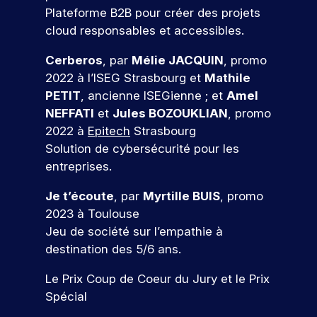
e
s
g
c
l
e
tu
ar
Plateforme B2B pour créer des projets
n
e
,
i
e
s
re
ti
cloud responsables et accessibles.
s
d
c
a
s
s
é
ci
e
e
o
l
m
i
c
p
Cerberos
, par
Mélie JACQUIN
, promo
t
l
i
é
o
n
ol
e
s
a
2022 à l’ISEG Strasbourg et
Mathile
s
t
n
e.
z
t
o
c
a
i
n
PETIT
, ancienne ISEGienne ; et
Amel
à
r
n
o
S
t
e
e
n
NEFFATI
et
Jules BOZOUKLIAN
, promo
e
r
m
i
r
l
’i
o
2022 à
Epitech
Strasbourg
r
é
m
o
s
l
n
s
Solution de cybersécurité pour les
s
u
!
n
q
e
é
s
e
n
entreprises.
s
u
,
v
c
a
i
,
i
I
é
P
r
u
c
Je t’écoute
, par
Myrtille BUIS
, promo
c
r
S
n
ar
,
a
i
2023 à Toulouse
o
e
E
V
e
ti
e
t
r
n
c
G
Jeu de société sur l’empathie à
m
e
ci
l
i
s
r
v
e
e
destination des 5/6 ans.
n
p
l
o
t
u
o
à
nt
e
e
e
n
r
t
u
s
u
Le Prix Coup de Coeur du Jury et le Prix
z
f
e
z
u
e
s
p
n
à
Spécial
o
t
n
i
n
a
o
n
e
r
d