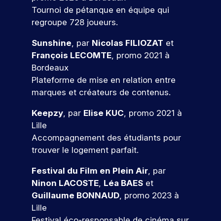
d
s
D
e
f
t
Tournoi de pétanque en équipe qui
à
d
e
é
z
e
i
v
é
l
regroupe 728 joueurs.
à
s
s
o
o
v
a
n
ul
s
n
t
e
c
Sunshine
, par
Nicolas FILIOZAT
et
o
t
i
s
r
l
a
s
François LECOMTE
, promo 2021 à
o
d
a
e
o
n
é
Bordeaux
n
e
t
p
p
d
v
Plateforme de mise en relation entre
n
p
r
p
i
é
s
e
r
marques et créateurs de contenus.
o
e
d
n
l
o
j
z
a
e
l
f
Keepzy
, par
Elise KUC
, promo 2021 à
e
d
t
m
e
e
t
e
u
Lille
e
.
s
p
s
r
nt
Accompagnement des étudiants pour
À
s
r
c
e
s
trouver le logement parfait.
t
i
o
o
à
p
r
o
f
m
v
o
Festival du Film en Plein Air
, par
a
n
e
p
o
ur
Ninon LACOSTE
,
Léa BAES
et
v
n
V
s
é
t
v
e
e
Guillaume BONNAUD
, promo 2023 à
e
s
t
r
o
r
l
Lille
i
e
e
n
u
s
s
o
n
p
s
Festival éco-responsable de cinéma sur