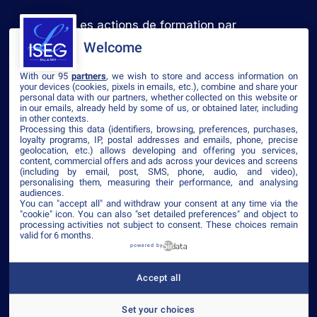
Les actions de formation par
l’apprentissage
Welcome
With our 95
partners
, we wish to store and access information on
your devices (cookies, pixels in emails, etc.), combine and share your
Voir le certificat
personal data with our partners, whether collected on this website or
in our emails, already held by some of us, or obtained later, including
in other contexts.
Processing this data (identifiers, browsing, preferences, purchases,
loyalty programs, IP, postal addresses and emails, phone, precise
geolocation, etc.) allows developing and offering you services,
content, commercial offers and ads across your devices and screens
©2026 ISEG
(including by email, post, SMS, phone, audio, and video),
personalising them, measuring their performance, and analysing
Mentions légales
Plan du site
Politique de confidentialité
CGV
audiences.
Accessibilité
You can "accept all" and withdraw your consent at any time via the
"cookie" icon
. You can also "set detailed preferences" and object to
processing activities not subject to consent. These choices remain
valid for 6 months.
powered by
Établissement d’enseignement supérieur privé
– ISEG
Accept all
est membre de IONIS Education Group
Set your choices