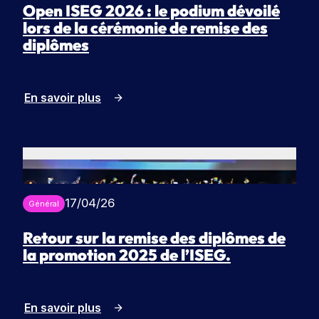
u
Open ISEG 2026 : le podium dévoilé
o
n
lors de la cérémonie de remise des
n
e
diplômes
s
j
T
o
é
u
En savoir plus
l
r
é
n
c
é
h
e
a
p
r
o
17/04/26
Général
g
r
e
t
Retour sur la remise des diplômes de
r
e
la promotion 2025 de l’ISEG.
l
s
a
o
b
u
En savoir plus
v
r