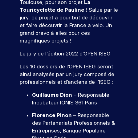
t
li
er
Toulouse, pour son projet
La
p
e
e
s
t
v
e
c
e
r
t
Touricyclette de Pauline
! Salué par le
m
o
i
ot
o
s
z
é
e
jury, ce projet a pour but de découvrir
b
l
o
re
n
à
p
l
i
n
s
et faire découvrir la France à vélo. Un
fu
cr
n
o
e
d
s
tu
grand bravo à elles pour ces
èt
o
n
e
e
e
re
e
magnifiques projets !
s
d
t
,
t
é
m
é
r
v
a
à
c
e
Le jury de l’édition 2022 d’OPEN ISEG
v
e
o
l
i
ol
nt
é
a
u
i
n
e.
d
Les 10 dossiers de l’OPEN ISEG seront
n
u
s
g
t
a
e
x
ainsi analysés par un jury composé de
S
p
n
é
n
m
e
professionnels et d’anciens de l’ISEG :
r
é
g
’i
s
e
n
é
a
r
n
v
nt
j
Guillaume Dion
–
Responsable
p
v
e
s
ot
s
e
a
e
r
Incubateur IONIS 361 Paris
re
c
p
u
V
r
c
d
fu
o
x
r
e
e
v
e
Florence Pinon
–
Responsable
tu
ur
d
i
n
c
o
s
des Partenariats Professionnels &
re
v
e
r
o
s
f
e
Entreprises
,
Banque Populaire
é
o
s
n
a
o
e
z
c
u