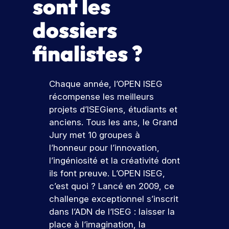
sont les
M
M
R
T
e
ti
i
le
di
s
n
d
P
a
dossiers
A
A
E
É
D
si
g
a
é
s
F
I
l
S
é
finalistes ?
o
&
t
d
&
c
n
d
e
a
p
O
N
’
o
n
e
r
g
r
u
R
?
I
Chaque année, l’OPEN ISEG
el
la
J
o
e
v
S
M
S
récompense les meilleurs
s
c
o
g
s
r
u
e
i
projets d’ISEGiens, étudiants et
P
o
u
ie
s
A
E
z
v
anciens. Tous les ans, le Grand
I
r
m
r
a
e
l
e
T
G
m
Jury met 10 groupes à
o
’
n
u
’
z
a
l’honneur pour l’innovation,
g
d
é
g
I
A
t
g
l’ingéniosité et la créativité dont
r
e
e
m
D
o
i
O
N
u
ils font preuve. L’OPEN ISEG,
a
d
s
e
n
R
d
t
N
c’est quoi ? Lancé en 2009, ce
m
e
p
n
e
e
e
e
z
j
challenge exceptionnel s’inscrit
m
m
o
t
l
l
v
o
dans l’ADN de l‘ISEG : laisser la
e
ai
rt
é
’
’
o
i
place à l‘imagination, la
G
n
e
e
I
a