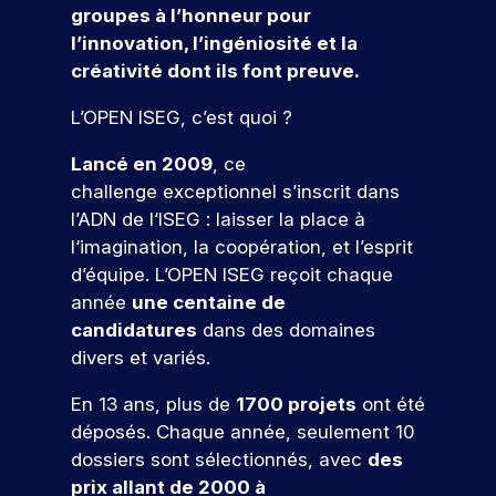
r
e
groupes à l’honneur pour
s
e
v
r
r
n
al
s
c
f
t
o
l’innovation, l’ingéniosité et la
n
o
c
le
l
t
o
d
u
créativité dont ils font preuve.
a
f
e
n
’
e
r
o
s
i
u
ti
e
m
g
m
n
a
L’OPEN ISEG, c’est quoi ?
n
r
o
s
e
e
a
n
c
n
:
t
e
c
n
si
n
s
Lancé en 2009
, ce
o
é
i
z
o
al
o
t
&
challenge exceptionnel s’inscrit dans
v
v
o
-
m
n
Q
c
a
é
l’ADN de l‘ISEG : laisser la place à
n
l
p
t
n
n
u
o
l‘imagination, la coopération, et l’esprit
s
u
a
i
e
el
e
n
e
i
g
d’équipe. L’OPEN ISEG reçoit chaque
o
m
t
d
n
le
s
c
année
une centaine de
V
n
e
t
u
e
ti
o
candidatures
dans des domaines
,
n
e
r
s
à
o
u
divers et variés.
l
t
n
o
e
c
n
r
a
s
u
n
h
e
En 13 ans, plus de
1700 projets
ont été
c
,
s
s
v
s
a
z
r
p
déposés. Chaque année, seulement 10
e
d
q
fr
N
n
é
r
z
è
u
dossiers sont sélectionnés, avec
des
é
o
o
a
o
l
s
e
prix allant de 2000 à
q
s