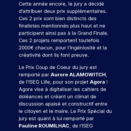
s
t
i
o
ur
o
Cette année encore, le jury a décidé
m
u
j
e
e
d
u
v
s
e
d
d’attribuer deux prix supplémentaires.
o
z
t
e
o
s
é
l
i
Ces 2 prix sont bien distincts des
u
c
à
u
u
r
v
e
g
n
o
c
finalistes mentionnés plus haut et ne
r
s
é
e
s
i
c
n
o
pr
n
participent ainsi pas à la Grand Finale.
n
t
t
n
u
s
n
oj
é
Ces 2 projets remportent toutefois
e
a
a
c
r
t
c
et
m
e
l
l
2000€ chacun, pour l’ingéniosité et la
s
r
r
o
er
e
e
.
p
créativité dont ils font preuve.
u
u
é
n
c
nt
n
o
s
i
t
o
t
s
t
Le Prix Coup de Coeur du jury est
q
s
i
r
n
r
p
s
N
u
e
s
remporté par
Aurore ALAMOWITCH
,
t
cr
o
e
c
i
z
e
o
èt
de l’ISEG Lille, pour son projet
Agora
!
e
ur
a
r
v
u
r
e
s
s
Agora vise à digitaliser les cahiers de
v
p
!
o
n
v
m
a
o
o
doléances et créant un climat de
a
u
p
o
e
u
b
c
u
discussion apaisé et constructif entre
s
r
s
nt
s
P
l
v
t
r
o
a
le citoyen et le maire. Le Prix Spécial du
d
pr
ar
e
e
j
m
e
u
a
jury est quant à lui remporté par
oj
ti
s
s
e
b
r
n
a
Pauline ROUMILHAC
, de l’ISEG
et
ci
d
s
t
i
s