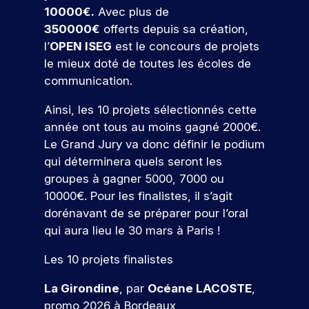
u
t
j
e
a
é
10000€.
Avec plus de
u
c
i
e
s
p
u
t
350000€
offerts depuis sa création,
v
t
e
a
r
a
j
a
i
s
l’
OPEN ISEG
est le concours de projets
n
m
r
o
p
e
t
é
le mieux doté de toutes les écoles de
c
u
e
t
p
n
é
t
o
r
d
communication.
e
u
c
e
u
u
d
e
o
s
s
t
d
r
’
v
Ainsi, les 10 projets sélectionnés cette
n
l
i
In
s
h
o
année ont tous au moins gagné 2000€.
’
a
t
d
q
u
t
Le Grand Jury va donc définir le podium
i
n
r
u
i
r
ic
n
t
qui déterminera quels seront les
i
.
e
e
a
s
s
groupes à gagner 5000, 7000 ou
c
À
p
r
t
e
,
o
I
a
10000€. Pour les finalistes, il s’agit
!
r
i
e
r
S
r
dorénavant de se préparer pour l’oral
t
n
u
r
E
c
qui aura lieu le 30 mars à Paris !
i
t
e
G
o
r
P
o
e
s
,
u
ar
s
Les 10 projets finalistes
n
r
p
v
r
ti
d
p
v
o
o
s
ci
La Girondine
, par
Océane LACOSTE
,
e
r
e
n
u
.
p
o
n
promo 2026 à Bordeaux
r