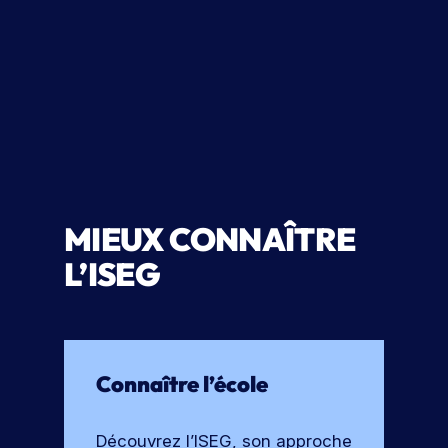
e
o
r
c
t
h
e
u
s
r
e
MIEUX CONNAÎTRE
L’ISEG
Connaître l’école
Découvrez l’ISEG, son approche