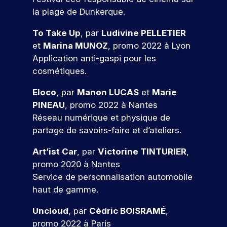
e
s
e
n
c
r
pr
z
la plage de Dunkerque.
e
t
n
e
e
oj
n
s
t
e
s
m
et
To Take Up
, par
Ludivine PELLETIER
o
v
e
l
c
i
er
et
Marina MUNOZ
, promo 2022 à Lyon
a
n
u
.
o
è
c
l
d
Application anti-gaspi pour les
s
D
n
r
o
e
a
cosmétiques.
u
c
e
r
n
u
n
p
r
e
cr
e
r
c
Eloco
, par
Manon LUCAS
et
Marie
o
è
x
èt
n
s
e
s
t
p
V
e
PINEAU
, promo 2022 à Nantes
c
,
s
t
e
é
m
e
Réseau numérique et physique de
o
s
d
-
s
r
e
n
partage de savoirs-faire et d’ateliers.
e
u
n
b
,
i
nt
e
s
m
t
a
e
e
d
Art’ist Car
, par
Victorine TINTURIER
,
z
e
a
c
x
n
r
a
x
r
promo 2020 à Nantes
n
a
p
c
n
e
p
k
Service de personnalisation automobile
o
u
l
e
s
r
e
e
x
o
p
u
haut de gamme.
v
!
r
t
s
r
r
ot
s
t
i
p
e
o
Uncloud
, par
Cédric BOISRAMÉ
,
re
r
i
n
é
z
f
fu
P
promo 2022 à Paris