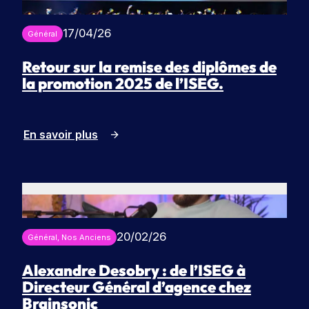
r
e
ot
t
l’I
re
V
17/04/26
e
Général
fu
S
oi
s
tu
E
r
Retour sur la remise des diplômes de
re
G
t
é
la promotion 2025 de l’ISEG.
o
c
ol
u
e.
t
En savoir plus
e
S
s
’i
le
n
s
s
f
c
o
r
20/02/26
Général
, 
Nos Anciens
r
i
r
m
Alexandre Desobry : de l’ISEG à
e
a
Directeur Général d’agence chez
à
ti
Brainsonic