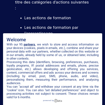
titre des catégories d’actions suivantes
:
Les actions de formation
Les actions de formation par
l’apprentissage
Welcome
With our 95
partners
, we wish to store and access information on
your devices (cookies, pixels in emails, etc.), combine and share your
Voir le certificat
personal data with our partners, whether collected on this website or
in our emails, already held by some of us, or obtained later, including
in other contexts.
Processing this data (identifiers, browsing, preferences, purchases,
loyalty programs, IP, postal addresses and emails, phone, precise
geolocation, etc.) allows developing and offering you services,
content, commercial offers and ads across your devices and screens
©2026 ISEG
(including by email, post, SMS, phone, audio, and video),
personalising them, measuring their performance, and analysing
Mentions légales
Plan du site
Politique de confidentialité
CGV
audiences.
Accessibilité
You can "accept all" and withdraw your consent at any time via the
"cookie" icon
. You can also "set detailed preferences" and object to
processing activities not subject to consent. These choices remain
valid for 6 months.
powered by