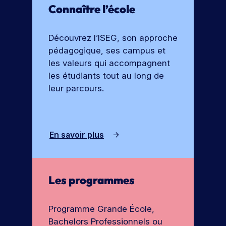
Connaître l’école
e
o
r
c
t
h
Découvrez l’ISEG, son approche
e
u
pédagogique, ses campus et
s
r
les valeurs qui accompagnent
e
les étudiants tout au long de
leur parcours.
En savoir plus
Les programmes
Programme Grande École,
Bachelors Professionnels ou