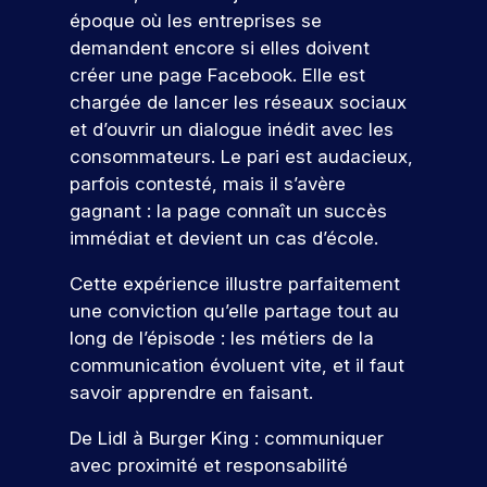
d
s
D
e
f
t
époque où les entreprises se
à
d
e
é
z
e
i
demandent encore si elles doivent
v
é
l
à
s
s
o
o
v
a
n
créer une page Facebook. Elle est
ul
s
n
t
e
c
o
chargée de lancer les réseaux sociaux
t
i
s
r
l
a
s
et d’ouvrir un dialogue inédit avec les
o
d
a
e
o
n
é
n
e
consommateurs. Le pari est audacieux,
t
p
p
d
v
n
p
parfois contesté, mais il s’avère
r
p
i
é
s
e
r
o
e
d
n
gagnant : la page connaît un succès
l
o
j
z
a
e
immédiat et devient un cas d’école.
l
f
e
d
t
m
e
e
t
e
u
e
Cette expérience illustre parfaitement
.
s
p
s
r
nt
une conviction qu’elle partage tout au
À
s
r
c
e
s
t
i
long de l’épisode : les métiers de la
o
o
à
p
r
o
communication évoluent vite, et il faut
f
m
v
o
a
n
e
p
o
savoir apprendre en faisant.
ur
v
n
V
s
é
t
v
e
e
e
s
t
r
De Lidl à Burger King : communiquer
o
r
l
i
e
e
n
u
avec proximité et responsabilité
s
s
o
n
p
s