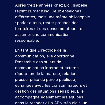
e
s
e
n
c
r
pr
Après treize années chez Lidl, Isabelle
z
e
t
n
e
e
oj
n
rejoint Burger King. Deux enseignes
s
t
e
s
m
et
o
différentes, mais une même philosophie
v
e
l
c
i
er
a
n
u
: parler à tous, rester proches des
.
o
è
c
l
d
s
D
n
r
territoires et des consommateurs, et
o
e
a
u
c
e
r
n
assumer une communication
u
n
p
r
e
cr
e
responsable.
r
c
o
è
x
èt
n
s
e
s
t
p
V
e
En tant que Directrice de la
c
,
s
t
e
é
m
e
o
communication, elle coordonne
s
d
-
s
r
e
n
e
u
n
l’ensemble des sujets de
b
,
i
nt
e
s
m
t
communication interne et externe :
a
e
e
d
z
e
a
c
x
n
r
a
réputation de la marque, relations
x
r
n
a
p
c
n
e
presse, prise de parole publique,
p
k
o
u
l
e
s
r
échanges avec les consommateurs et
e
e
x
o
p
u
v
!
r
t
gestion des situations sensibles. Elle
s
r
r
ot
s
t
i
accompagne également les équipes
p
e
o
re
r
i
n
é
z
f
fu
dans le respect d’un ADN très clair : un
P