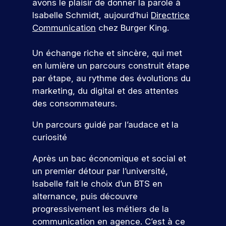
avons le plaisir de donner la parole à
r
e
s
e
v
r
r
n
al
Isabelle Schmidt, aujourd’hui
Directrice
s
c
f
t
o
n
o
c
le
l
t
Communication
chez Burger King.
o
d
u
a
f
e
n
’
e
r
o
s
i
u
ti
e
m
g
m
n
a
Un échange riche et sincère, qui met
n
r
o
s
e
e
a
n
c
en lumière un parcours construit étape
n
:
t
e
c
n
si
n
s
par étape, au rythme des évolutions du
o
é
i
z
o
al
o
t
&
v
v
marketing, du digital et des attentes
o
-
m
n
Q
c
a
é
des consommateurs.
n
l
p
t
n
n
u
o
s
u
a
i
e
el
e
n
Un parcours guidé par l’audace et la
e
i
g
o
m
t
d
n
le
s
c
curiosité
V
n
e
t
u
e
ti
o
,
n
e
r
s
à
Après un bac économique et social et
o
u
l
t
n
o
e
c
un premier détour par l’université,
n
r
a
s
u
n
h
e
Isabelle fait le choix d’un BTS en
c
,
s
s
v
s
a
z
r
p
alternance, puis découvre
e
d
q
fr
N
n
é
r
progressivement les métiers de la
z
è
u
é
o
o
a
o
l
s
e
communication en agence. C’est à ce
q
s