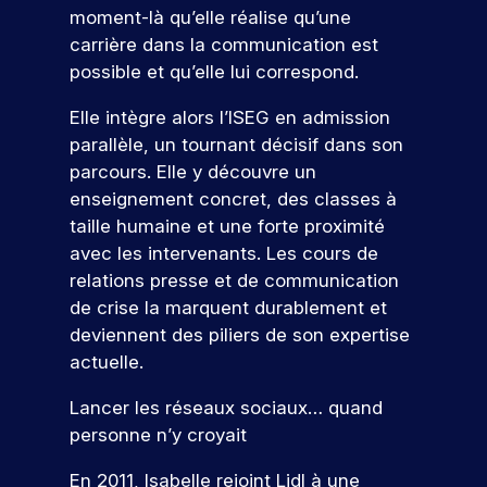
u
t
j
e
a
é
moment‑là qu’elle réalise qu’une
u
c
i
e
s
p
u
t
carrière dans la communication est
v
t
e
a
r
a
j
a
i
s
possible et qu’elle lui correspond.
n
m
r
o
p
e
t
é
c
u
e
t
p
n
é
t
Elle intègre alors l’ISEG en admission
o
r
d
e
u
c
e
u
parallèle, un tournant décisif dans son
u
d
e
o
s
s
t
d
r
’
v
parcours. Elle y découvre un
n
l
i
In
s
h
o
enseignement concret, des classes à
’
a
t
d
q
u
t
taille humaine et une forte proximité
i
n
r
u
i
r
ic
avec les intervenants. Les cours de
n
t
i
.
e
e
a
s
s
relations presse et de communication
c
À
p
r
t
e
,
o
I
a
de crise la marquent durablement et
!
r
i
e
r
S
r
deviennent des piliers de son expertise
t
n
u
r
E
c
actuelle.
i
t
e
G
o
r
P
o
e
s
,
u
ar
s
Lancer les réseaux sociaux… quand
n
r
p
v
r
ti
d
personne n’y croyait
p
v
o
o
s
ci
e
r
e
n
u
.
p
En 2011, Isabelle rejoint Lidl à une
o
n
r