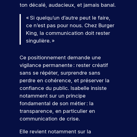
e
s
g
c
l
e
tu
ar
ton décalé, audacieux, et jamais banal.
n
e
,
i
e
s
re
ti
s
d
c
a
s
s
é
ci
« Si quelqu’un d’autre peut le faire,
e
e
o
l
m
i
c
p
ce n’est pas pour nous. Chez Burger
t
l
i
é
o
n
ol
e
s
a
King, la communication doit rester
s
t
n
e.
z
t
o
c
singulière. »
a
i
n
à
r
n
o
S
t
e
e
n
e
r
m
i
r
l
’i
o
Ce positionnement demande une
r
é
m
o
s
l
n
s
s
u
vigilance permanente : rester créatif
!
n
q
e
é
s
e
n
sans se répéter, surprendre sans
s
u
,
v
c
a
i
,
i
I
perdre en cohérence, et préserver la
é
P
r
u
c
c
r
S
n
confiance du public. Isabelle insiste
ar
,
a
i
o
e
E
V
e
notamment sur un principe
ti
e
t
r
n
c
G
m
e
ci
fondamental de son métier : la
l
i
s
r
v
e
e
n
p
l
o
transparence, en particulier en
t
u
o
à
nt
e
e
e
n
r
t
u
communication de crise.
s
u
z
f
e
z
u
e
s
p
n
à
o
t
n
i
n
a
Elle revient notamment sur la
o
n
e
r
d