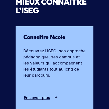
MIEUX CONNAÎTRE
e
o
L’ISEG
r
c
t
h
e
u
s
r
e
Connaître l’école
Découvrez l’ISEG, son approche
pédagogique, ses campus et
les valeurs qui accompagnent
les étudiants tout au long de
leur parcours.
En savoir plus