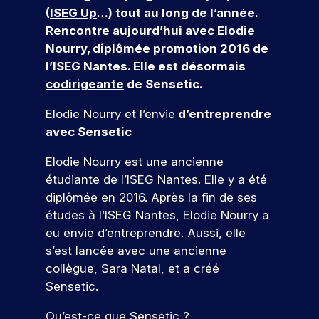
r
e
s
e
v
(
ISEG Up
…) tout au long de l’année.
r
r
n
al
s
c
f
t
o
Rencontre aujourd’hui avec Elodie
n
o
c
le
l
t
o
d
u
Nourry, diplômée promotion 2016 de
a
f
e
n
’
e
r
o
s
i
u
l’ISEG Nantes. Elle est désormais
ti
e
m
g
m
n
a
n
r
codirigeante
de Sensetic.
o
s
e
e
a
n
c
n
:
t
e
c
n
si
n
s
o
é
Elodie Nourry et l’envie
d’entreprendre
i
z
o
al
o
t
&
v
v
o
-
m
avec Sensetic
n
Q
c
a
é
n
l
p
t
n
n
u
o
s
u
a
Elodie Nourry est une ancienne
i
e
el
e
n
e
i
g
étudiante de l’ISEG Nantes. Elle y a été
o
m
t
d
n
le
s
c
diplômée en 2016. Après la fin de ses
V
n
e
t
u
e
ti
o
études à l’ISEG Nantes, Elodie Nourry a
,
n
e
r
s
à
o
u
l
t
eu envie d’entreprendre. Aussi, elle
n
o
e
c
n
r
a
s
u
n
h
s’est lancée avec une ancienne
e
c
,
s
s
v
s
a
z
collègue, Sara Natal, et a créé
r
p
e
d
q
fr
N
n
Sensetic.
é
r
z
è
u
é
o
o
a
o
l
s
e
q
s
Qu’est-ce que Sensetic ?