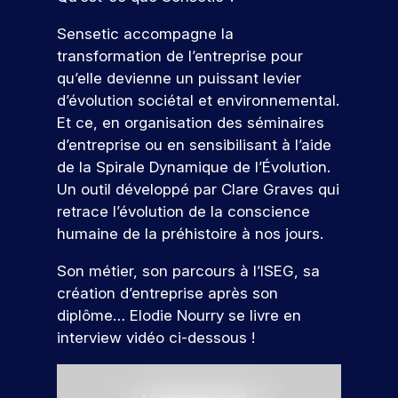
u
t
j
e
a
é
u
c
i
e
s
p
u
t
Sensetic accompagne la
v
t
e
a
r
a
j
a
transformation de l’entreprise pour
i
s
n
m
r
o
p
e
t
é
qu’elle devienne un puissant levier
c
u
e
t
p
n
é
t
d’évolution sociétal et environnemental.
o
r
d
e
u
c
e
u
u
d
e
Et ce, en organisation des séminaires
o
s
s
t
d
r
’
v
d’entreprise ou en sensibilisant à l’aide
n
l
i
In
s
h
o
de la Spirale Dynamique de l’Évolution.
’
a
t
d
q
u
t
i
n
Un outil développé par Clare Graves qui
r
u
i
r
ic
n
t
retrace l’évolution de la conscience
i
.
e
e
a
s
s
c
À
p
humaine de la préhistoire à nos jours.
r
t
e
,
o
I
a
!
r
i
e
r
S
r
Son métier, son parcours à l’ISEG, sa
t
n
u
r
E
c
création d’entreprise après son
i
t
e
G
o
r
P
diplôme… Elodie Nourry se livre en
o
e
s
,
u
ar
s
n
r
interview vidéo ci-dessous !
p
v
r
ti
d
p
v
o
o
s
ci
e
r
e
n
u
.
p
o
n
r