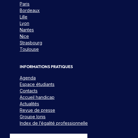
u
o
Paris
n
Bordeaux
n
Lille
e
s
Lyon
j
T
Nantes
o
é
Nice
u
Strasbourg
l
r
Toulouse
é
n
c
é
h
INFORMATIONS PRATIQUES
e
a
p
Agenda
r
o
Espace étudiants
g
Contacts
r
e
Accueil handicap
t
Actualités
r
e
Revue de presse
l
s
Groupe Ionis
a
o
Index de l’égalité professionnelle
b
u
v
r