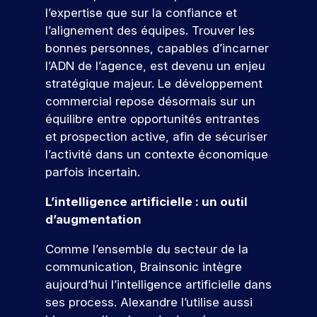
n
r
ti
r
fu
d
l’expertise que sur la confiance et
v
u
o
r
ci
tu
e
n
l’alignement des équipes. Trouver les
m
f
e
p
è
re
d
é
é
e
e
bonnes personnes, capables d’incarner
r
s
é
e
r
s
e
z
l’ADN de l’agence, est devenu un enjeu
t
l’I
c
m
i
s
à
p
e
stratégique majeur. Le développement
ol
a
S
q
i
n
o
e.
i
s
commercial repose désormais sur un
E
u
o
o
r
n
équilibre entre opportunités entrantes
e
n
G
s
S
t
.
,
n
et prospection active, afin de sécuriser
é
’i
e
d
a
v
l’activité dans un contexte économique
n
s
u
l
é
parfois incertain.
s
N
m
i
o
n
c
a
s
o
e
u
L’intelligence artificielle : un outil
r
a
r
m
v
s
d’augmentation
k
n
e
i
e
c
e
t
nt
r
r
Comme l’ensemble du secteur de la
a
t
e
s
e
t
communication, Brainsonic intègre
m
i
s
p
à
e
n
e
aujourd’hui l’intelligence artificielle dans
p
o
u
g
t
s
ur
ses process. Alexandre l’utilise aussi
u
n
e
r
v