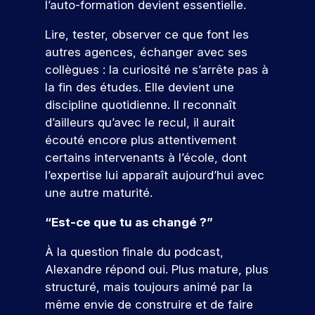
r
e
l’auto-formation devient essentielle.
ot
t
l’I
re
V
Lire, tester, observer ce que font les
e
fu
S
oi
s
autres agences, échanger avec ses
tu
E
r
re
collègues : la curiosité ne s’arrête pas à
G
t
é
la fin des études. Elle devient une
o
c
discipline quotidienne. Il reconnaît
ol
u
d’ailleurs qu’avec le recul, il aurait
e.
t
écouté encore plus attentivement
e
S
certains intervenants à l’école, dont
s
’i
l’expertise lui apparaît aujourd’hui avec
le
n
une autre maturité.
s
s
f
c
“Est-ce que tu as changé ?”
o
r
À la question finale du podcast,
r
i
Alexandre répond oui. Plus mature, plus
r
m
structuré, mais toujours animé par la
e
a
à
même envie de construire et de faire
ti