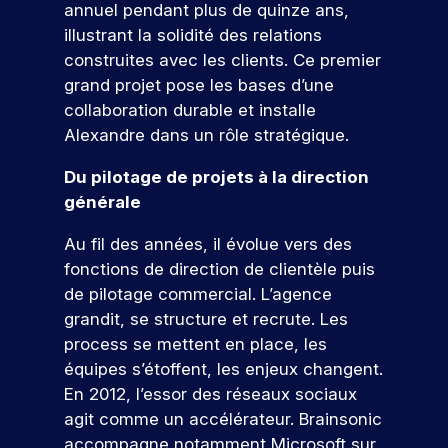
s
t
i
o
ur
annuel pendant plus de quinze ans,
o
m
u
j
e
e
d
u
v
s
illustrant la solidité des relations
e
d
o
z
t
e
o
s
é
l
i
construites avec les clients. Ce premier
u
c
à
u
u
r
v
e
g
grand projet pose les bases d’une
n
o
c
r
s
é
e
s
i
c
n
o
collaboration durable et installe
pr
n
n
t
t
n
u
s
n
oj
Alexandre dans un rôle stratégique.
é
e
a
a
c
r
t
c
et
m
e
l
l
s
r
r
o
er
Du pilotage de projets à la direction
e
e
.
p
u
u
é
n
c
nt
générale
n
o
s
i
t
o
t
s
t
q
s
i
r
n
r
p
Au fil des années, il évolue vers des
s
N
u
e
s
t
cr
o
e
c
fonctions de direction de clientèle puis
i
z
e
o
èt
e
ur
a
r
de pilotage commercial. L’agence
v
u
r
e
s
s
v
p
!
o
n
v
grandit, se structure et recrute. Les
m
a
o
o
a
u
p
o
e
process se mettent en place, les
u
b
c
u
s
r
s
nt
équipes s’étoffent, les enjeux changent.
s
P
l
v
t
r
o
a
d
pr
ar
e
En 2012, l’essor des réseaux sociaux
e
j
m
e
u
a
oj
ti
s
agit comme un accélérateur. Brainsonic
s
e
b
r
n
a
et
ci
d
s
t
i
accompagne notamment Microsoft sur
s