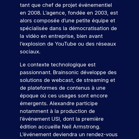
e
s
g
c
l
e
tu
ar
tant que chef de projet événementiel
n
e
,
i
e
s
re
ti
en 2008. L’agence, fondée en 2003, est
s
d
c
a
s
s
é
ci
e
e
alors composée d’une petite équipe et
o
l
m
i
c
p
t
l
spécialisée dans la démocratisation de
i
é
o
n
ol
e
s
a
s
t
n
e.
la vidéo en entreprise, bien avant
z
t
o
c
a
i
n
à
l’explosion de YouTube ou des réseaux
r
n
o
S
t
e
e
n
e
sociaux.
r
m
i
r
l
’i
o
r
é
m
o
s
l
n
s
Le contexte technologique est
s
u
!
n
q
e
é
s
e
n
passionnant. Brainsonic développe des
s
u
,
v
c
a
i
solutions de webcast, de streaming et
,
i
I
é
P
r
u
c
c
r
S
de plateformes de contenus à une
n
ar
,
a
i
o
e
E
V
e
époque où ces usages sont encore
ti
e
t
r
n
c
G
m
e
émergents. Alexandre participe
ci
l
i
s
r
v
e
e
n
p
notamment à la production de
l
o
t
u
o
à
nt
e
e
e
n
l’événement USI, dont la première
r
t
u
s
u
z
f
e
z
u
e
s
édition accueille Neil Armstrong.
p
n
à
o
t
n
i
n
a
o
L’événement deviendra un rendez-vous
n
e
r
d