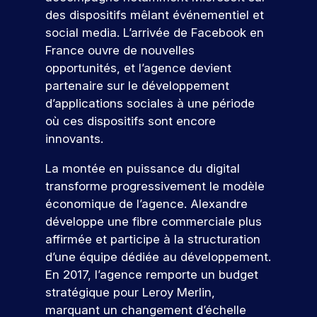
t
li
er
p
e
e
s
t
v
des dispositifs mêlant événementiel et
e
c
e
r
t
m
o
i
ot
social media. L’arrivée de Facebook en
o
s
z
é
e
b
l
o
re
n
à
France ouvre de nouvelles
p
l
i
n
s
fu
cr
n
o
opportunités, et l’agence devient
e
d
s
tu
èt
o
n
e
e
e
partenaire sur le développement
re
e
s
d
t
,
t
é
d’applications sociales à une période
m
é
r
v
a
à
c
où ces dispositifs sont encore
e
v
e
o
l
i
ol
nt
innovants.
é
a
u
i
n
e.
d
n
u
s
g
t
a
La montée en puissance du digital
e
x
S
p
n
é
n
m
e
transforme progressivement le modèle
r
é
g
’i
s
e
n
économique de l’agence. Alexandre
é
a
r
n
v
nt
j
p
v
e
développe une fibre commerciale plus
s
ot
s
e
a
e
r
affirmée et participe à la structuration
re
c
p
u
V
r
c
d
fu
d’une équipe dédiée au développement.
o
x
r
e
e
v
e
tu
ur
d
En 2017, l’agence remporte un budget
i
n
c
o
s
re
v
e
stratégique pour Leroy Merlin,
r
o
s
f
e
é
o
s
n
a
o
e
marquant un changement d’échelle
z
c
u