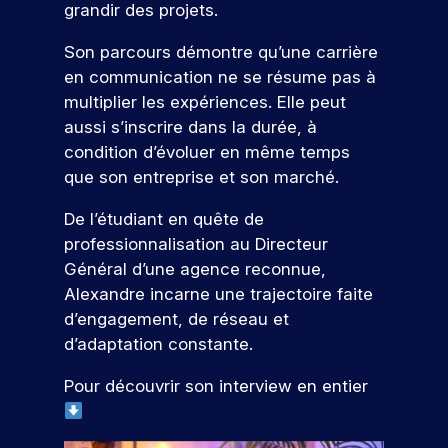
u
grandir des projets.
o
n
n
Son parcours démontre qu’une carrière
e
s
en communication ne se résume pas à
j
T
multiplier les expériences. Elle peut
o
é
aussi s’inscrire dans la durée, à
u
l
condition d’évoluer en même temps
r
é
n
que son entreprise et son marché.
c
é
h
De l’étudiant en quête de
e
a
professionnalisation au Directeur
p
r
Général d’une agence reconnue,
o
g
Alexandre incarne une trajectoire faite
r
e
d’engagement, de réseau et
t
r
d’adaptation constante.
e
l
s
Pour découvrir son interview en entier
a
o
b
u
v
r