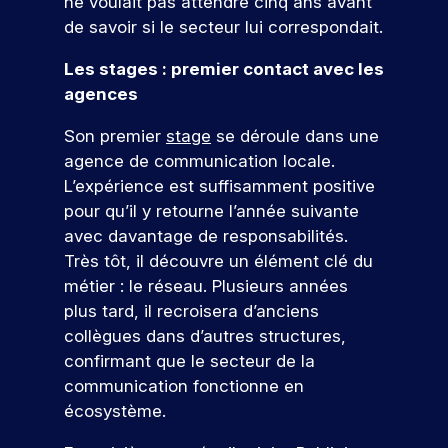
d
s
D
ne voulait pas attendre cinq ans avant
e
f
t
à
d
e
é
z
de savoir si le secteur lui correspondait.
e
i
v
é
l
à
s
s
o
o
v
a
n
Les stages : premier contact avec les
ul
s
n
t
e
c
o
agences
t
i
s
r
l
a
s
o
d
a
e
o
n
é
Son premier
stage
se déroule dans une
n
e
t
p
p
d
v
agence de communication locale.
n
p
r
p
i
é
s
e
r
L’expérience est suffisamment positive
o
e
d
n
l
o
pour qu’il y retourne l’année suivante
j
z
a
e
l
f
e
d
t
m
avec davantage de responsabilités.
e
e
t
e
u
e
Très tôt, il découvre un élément clé du
.
s
p
s
r
nt
métier : le réseau. Plusieurs années
À
s
r
c
e
s
t
i
plus tard, il recroisera d’anciens
o
o
à
p
r
o
collègues dans d’autres structures,
f
m
v
o
a
n
e
p
o
ur
confirmant que le secteur de la
v
n
V
s
é
t
v
communication fonctionne en
e
e
e
s
t
r
o
écosystème.
r
l
i
e
e
n
u
s
s
o
n
p
s