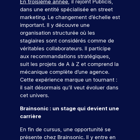
e
En troisième année
, il rejoint Publicis,
s
e
n
c
r
pr
z
e
t
dans une entité spécialisée en street
n
e
e
oj
n
s
t
marketing. Le changement d’échelle est
e
s
m
et
o
v
e
l
c
i
important. Il y découvre une
er
a
n
u
.
o
è
c
organisation structurée où les
l
d
s
D
n
r
o
stagiaires sont considérés comme de
e
a
u
c
e
r
n
véritables collaborateurs. Il participe
u
n
p
r
e
cr
e
r
c
aux recommandations stratégiques,
o
è
x
èt
n
s
e
s
t
p
suit les projets de A à Z et comprend la
V
e
c
,
s
t
e
é
m
e
mécanique complète d’une agence.
o
s
d
-
s
r
e
n
Cette expérience marque un tournant :
e
u
n
b
,
i
nt
e
il sait désormais qu’il veut évoluer dans
s
m
t
a
e
e
d
z
e
a
cet univers.
c
x
n
r
a
x
r
n
a
p
c
n
e
p
k
Brainsonic : un stage qui devient une
o
u
l
e
s
r
e
e
carrière
x
o
p
u
v
!
r
t
s
r
r
ot
s
t
i
En fin de cursus, une opportunité se
p
e
o
re
r
i
n
é
z
f
fu
présente chez Brainsonic. Il y entre en
P