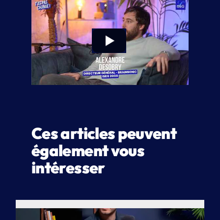
e
o
r
c
t
h
e
u
s
r
e
Ces articles peuvent
également vous
intéresser