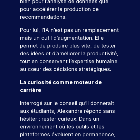
bien pour l’analyse de données que
s
t
e
e
o
pour accélérer la production de
d
c
u
j
recommandations.
e
o
s
o
l
n
pr
u
Pour lui, l’IA n’est pas un remplacement
a
n
oj
r
c
u
mais un outil d’augmentation. Elle
et
n
o
e
er
permet de produire plus vite, de tester
é
m
s
c
des idées et d’améliorer la productivité,
m
.
e
o
tout en conservant l’expertise humaine
u
n
p
au cœur des décisions stratégiques.
n
cr
o
i
èt
R
r
La curiosité comme moteur de
c
e
e
t
carrière
a
m
j
e
t
e
o
s
Interrogé sur le conseil qu’il donnerait
i
nt
o
i
o
d
aux étudiants, Alexandre répond sans
n
a
n
u
hésiter : rester curieux. Dans un
.
n
v
d
environnement où les outils et les
.
s
e
r
plateformes évoluent en permanence,
v