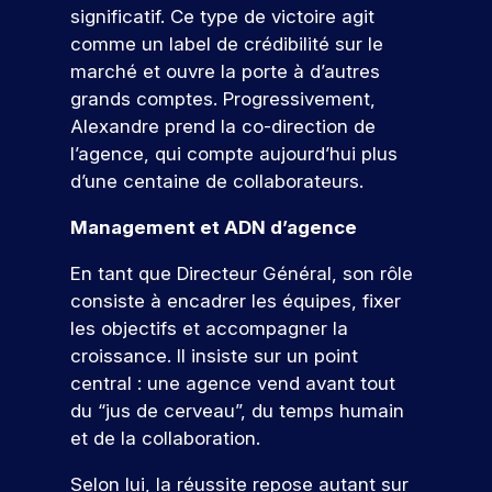
m
c
m
r
à
significatif. Ce type de victoire agit
n
ol
s
é
r
b
m
u
comme un label de crédibilité sur le
o
e.
pr
t
è
i
a
n
oj
i
u
marché et ouvre la porte à d’autres
t
t
t
S
et
e
e
s
grands comptes. Progressivement,
e
i
i
’i
er
r
j
r
m
o
o
Alexandre prend la co-direction de
n
c
s
o
e
n
n
e
l’agence, qui compte aujourd’hui plus
o
d
s
n
s
s
u
n
d’une centaine de collaborateurs.
n
’
c
t
.
a
r
c
cr
a
a
c
r
n
Management et ADN d’agence
o
èt
u
u
c
i
é
e
j
n
x
e
Q
r
En tant que Directeur Général, son rôle
m
o
e
t
m
s
e
u
e
consiste à encadrer les équipes, fixer
u
p
r
é
s
à
nt
r
e
les objectifs et accompagner la
o
t
i
e
d
d
u
f
i
b
croissance. Il insiste sur un point
r
r
a
’
n
e
l
a
central : une agence vend avant tout
t
!
n
h
r
e
e
ir
e
du “jus de cerveau”, du temps humain
s
u
s
s
j
e
s
et de la collaboration.
v
i
d
,
P
o
a
ot
e
o
u
p
ar
u
Selon lui, la réussite repose autant sur
re
t
p
u