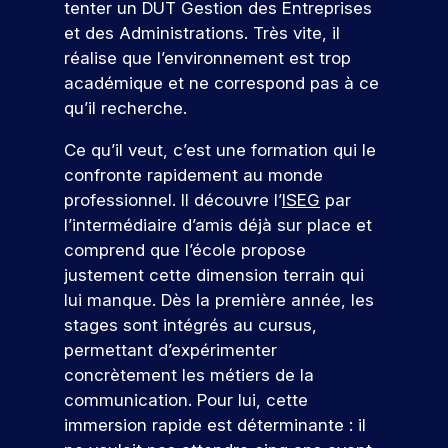
u
t
j
tenter un DUT Gestion des Entreprises
e
a
é
u
c
i
e
s
p
u
t
et des Administrations. Très vite, il
v
t
e
a
r
a
j
a
réalise que l’environnement est trop
i
s
n
m
r
o
p
e
académique et ne correspond pas à ce
t
é
c
u
e
t
p
n
é
t
qu’il recherche.
o
r
d
e
u
c
e
u
u
d
e
o
s
s
t
d
Ce qu’il veut, c’est une formation qui le
r
’
v
n
l
i
In
confronte rapidement au monde
s
h
o
’
a
t
d
q
u
t
professionnel. Il découvre l’
ISEG
par
i
n
r
u
i
r
ic
l’intermédiaire d’amis déjà sur place et
n
t
i
.
e
e
a
comprend que l’école propose
s
s
c
À
p
r
t
e
,
justement cette dimension terrain qui
o
I
a
!
r
i
e
lui manque. Dès la première année, les
r
S
r
t
n
u
r
E
c
stages sont intégrés au cursus,
i
t
e
G
o
r
P
permettant d’expérimenter
o
e
s
,
u
ar
s
concrètement les métiers de la
n
r
p
v
r
ti
d
communication. Pour lui, cette
p
v
o
o
s
ci
e
r
e
immersion rapide est déterminante : il
n
u
.
p
o
n
r