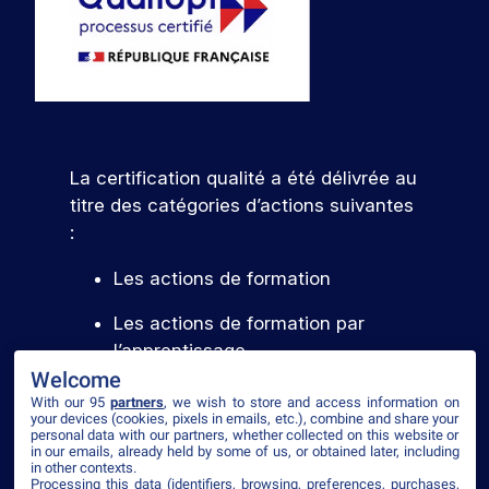
La certification qualité a été délivrée au
titre des catégories d’actions suivantes
:
Les actions de formation
Les actions de formation par
l’apprentissage
Welcome
With our 95
partners
, we wish to store and access information on
your devices (cookies, pixels in emails, etc.), combine and share your
Voir le certificat
personal data with our partners, whether collected on this website or
in our emails, already held by some of us, or obtained later, including
in other contexts.
Processing this data (identifiers, browsing, preferences, purchases,