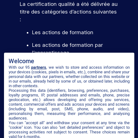
La certification qualité a été délivrée au
titre des catégories d’actions suivantes
:
Les actions de formation
Les actions de formation par
l’apprentissage
Welcome
With our 95
partners
, we wish to store and access information on
your devices (cookies, pixels in emails, etc.), combine and share your
Voir le certificat
personal data with our partners, whether collected on this website or
in our emails, already held by some of us, or obtained later, including
in other contexts.
Processing this data (identifiers, browsing, preferences, purchases,
loyalty programs, IP, postal addresses and emails, phone, precise
geolocation, etc.) allows developing and offering you services,
content, commercial offers and ads across your devices and screens
©2026 ISEG
(including by email, post, SMS, phone, audio, and video),
personalising them, measuring their performance, and analysing
Mentions légales
Plan du site
Politique de confidentialité
CGV
audiences.
Accessibilité
You can "accept all" and withdraw your consent at any time via the
"cookie" icon
. You can also "set detailed preferences" and object to
processing activities not subject to consent. These choices remain
valid for 6 months.