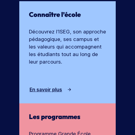
r
e
ot
t
l’I
re
V
Connaître l’école
e
fu
S
oi
s
tu
E
r
re
G
Découvrez l’ISEG, son approche
t
é
pédagogique, ses campus et
o
c
les valeurs qui accompagnent
ol
u
e.
les étudiants tout au long de
t
leur parcours.
e
S
s
’i
le
n
s
s
En savoir plus
f
c
o
r
r
i
Les programmes
r
m
e
a
à
ti
Programme Grande École,