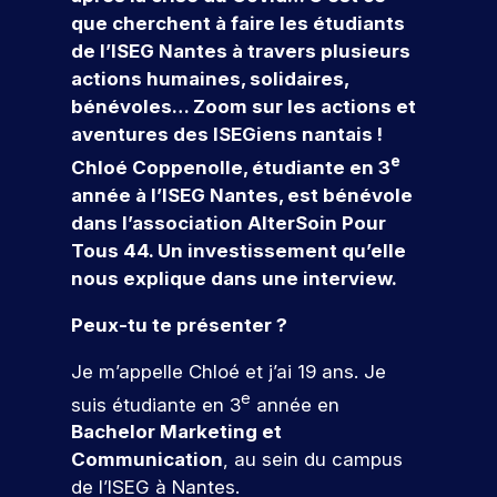
r
e
s
e
v
r
r
n
al
que cherchent à faire les étudiants
s
c
f
t
o
n
o
c
le
de l’ISEG Nantes à travers plusieurs
l
t
o
d
u
a
f
e
n
actions humaines, solidaires,
’
e
r
o
s
i
u
ti
e
m
g
bénévoles… Zoom sur les actions et
m
n
a
n
r
o
s
e
e
a
n
c
aventures des ISEGiens nantais !
n
:
t
e
c
n
si
n
s
e
Chloé Coppenolle, étudiante en 3
o
é
i
z
o
al
o
t
&
année à l’ISEG Nantes, est bénévole
v
v
o
-
m
n
Q
c
a
é
dans l’association AlterSoin Pour
n
l
p
t
n
n
u
o
Tous 44. Un investissement qu’elle
s
u
a
i
e
el
e
n
e
i
g
nous explique dans une interview.
o
m
t
d
n
le
s
c
V
n
e
t
u
e
Peux-tu te présenter ?
ti
o
,
n
e
r
s
à
o
u
l
t
n
o
e
c
Je m’appelle Chloé et j’ai 19 ans. Je
n
r
a
s
u
n
h
e
e
suis étudiante en 3
année en
c
,
s
s
v
s
a
z
r
p
Bachelor Marketing et
e
d
q
fr
N
n
é
r
Communication
, au sein du campus
z
è
u
é
o
o
a
o
l
s
e
de l’ISEG à Nantes.
q
s