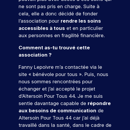
e
s
e
n
c
r
pr
z
ne sont pas pris en charge. Suite à
e
t
n
e
e
oj
n
cela, elle a donc décidé de fonder
s
t
e
s
m
et
o
v
e
l’association pour
rendre les soins
l
c
i
er
a
n
u
accessibles à tous
et en particulier
.
o
è
c
l
d
s
D
n
r
aux personnes en fragilité financière.
o
e
a
u
c
e
r
n
u
n
p
r
e
Comment as-tu trouvé cette
cr
e
r
c
o
è
x
èt
association ?
n
s
e
s
t
p
V
e
c
,
s
t
e
é
m
e
Fanny Lepoivre m’a contactée via le
o
s
d
-
s
r
e
n
site « bénévole pour tous ». Puis, nous
e
u
n
b
,
i
nt
e
nous sommes rencontrées pour
s
m
t
a
e
e
d
z
e
a
échanger et j’ai accepté le projet
c
x
n
r
a
x
r
n
a
p
c
d’Altersoin Pour Tous 44. Je me suis
n
e
p
k
o
u
l
e
s
sentie davantage capable de
répondre
r
e
e
x
o
p
u
v
aux besoins de communication
de
!
r
t
s
r
r
ot
s
Altersoin Pour Tous 44 car j’ai déjà
t
i
p
e
o
re
r
i
n
travaillé dans la santé, dans le cadre de
é
z
f
fu
P