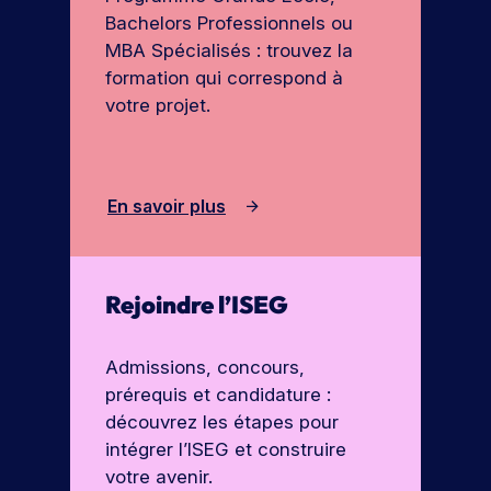
u
o
Bachelors Professionnels ou
n
n
MBA Spécialisés : trouvez la
e
s
formation qui correspond à
j
T
votre projet.
o
é
u
l
r
é
n
En savoir plus
c
é
h
e
a
p
r
o
Rejoindre l’ISEG
g
r
e
t
Admissions, concours,
r
e
prérequis et candidature :
l
s
découvrez les étapes pour
a
o
intégrer l’ISEG et construire
b
u
votre avenir.
v
r