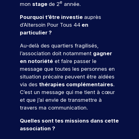
e
s
g
e
c
l
e
tu
ar
mon
stage
de 2
année.
n
e
,
i
e
s
re
ti
s
d
c
a
s
s
é
ci
Pourquoi t’être investie
auprès
e
e
o
l
m
i
c
p
d’Altersoin Pour Tous 44
en
t
l
i
é
o
n
ol
e
particulier ?
s
a
s
t
n
e.
z
t
o
c
a
i
n
à
r
Au-delà des quartiers fragilisés,
n
o
S
t
e
e
n
e
r
m
l’association doit notamment
gagner
i
r
l
’i
o
r
é
m
en notoriété
et faire passer le
o
s
l
n
s
s
u
!
n
q
e
message que toutes les personnes en
é
s
e
n
s
u
,
v
situation précaire peuvent être aidées
c
a
i
,
i
I
é
P
via des
thérapies complémentaires
.
r
u
c
c
r
S
n
ar
,
a
i
C’est un message qui me tient à cœur
o
e
E
V
e
ti
e
t
r
et que j’ai envie de transmettre à
n
c
G
m
e
ci
l
i
s
r
v
e
travers ma communication.
e
n
p
l
o
t
u
o
à
nt
e
e
e
n
r
t
u
Quelles sont tes missions dans cette
s
u
z
f
e
z
u
e
s
p
association ?
n
à
o
t
n
i
n
a
o
n
e
r
d