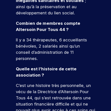
d
s
D
inégalités sanitaires et sociales
;
e
f
t
à
d
e
é
z
ainsi qu’à la préservation et au
e
i
v
é
l
à
s
développement du lien social.
s
o
o
v
a
n
ul
s
n
t
e
c
o
Combien de membres compte
t
i
s
r
l
a
s
Altersoin Pour Tous 44 ?
o
d
a
e
o
n
é
n
e
t
p
p
d
v
Il y a 34 thérapeutes, 6 accueillants
n
p
r
p
i
é
s
e
r
bénévoles, 2 salariés ainsi qu’un
o
e
d
n
l
o
conseil d’administration de 11
j
z
a
e
l
f
e
d
t
m
personnes.
e
e
t
e
u
e
.
s
p
s
r
nt
Quelle est l’histoire de cette
À
s
r
c
e
s
association ?
t
i
o
o
à
p
r
o
f
m
v
o
C’est une histoire très personnelle, un
a
n
e
p
o
ur
vécu de la Directrice d’Altersoin Pour
v
n
V
s
é
t
v
e
e
Tous 44, qui s’est retrouvée dans une
e
s
t
r
o
r
l
situation financière difficile et qui ne
i
e
e
n
u
s
s
o
n
p
s
pouvait plus avoir accès à ces soins qui