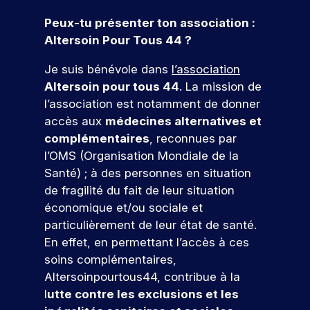
u
t
j
e
a
é
u
c
i
e
s
p
u
t
Peux-tu présenter ton association :
v
t
e
a
r
a
j
a
Altersoin Pour Tous 44 ?
i
s
n
m
r
o
p
e
t
é
c
u
e
t
p
n
Je suis bénévole dans
l’association
é
t
o
r
d
e
u
c
Altersoin pour tous 44
. La mission de
e
u
u
d
e
o
s
s
t
d
l’association est notamment de donner
r
’
v
n
l
i
In
accès aux
médecines alternatives et
s
h
o
’
a
t
d
q
u
t
complémentaires
, reconnues par
i
n
r
u
i
r
ic
l’OMS (Organisation Mondiale de la
n
t
i
.
e
e
a
Santé) ; à des personnes en situation
s
s
c
À
p
r
t
e
,
de fragilité du fait de leur situation
o
I
a
!
r
i
e
économique et/ou sociale et
r
S
r
t
n
u
r
E
c
particulièrement de leur état de santé.
i
t
e
G
o
r
P
En effet, en permettant l’accès à ces
o
e
s
,
u
ar
s
soins complémentaires,
n
r
p
v
r
ti
d
Altersoinpourtous44, contribue à la
p
v
o
o
s
ci
e
r
e
l
utte contre les exclusions et les
n
u
.
p
o
n
r