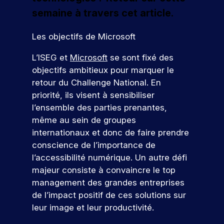
u
t
j
e
a
é
u
c
i
e
semaine à travers cet article.
s
p
u
t
v
t
e
a
r
a
j
a
i
s
n
m
r
o
p
Les objectifs de Microsoft
e
t
é
c
u
e
t
p
n
é
t
o
r
d
L’ISEG et
Microsoft
se sont fixé des
e
u
c
e
u
u
d
e
objectifs ambitieux pour marquer le
o
s
s
t
d
r
’
v
retour du Challenge National. En
n
l
i
In
s
h
o
priorité, ils visent à sensibiliser
’
a
t
d
q
u
t
i
n
l’ensemble des parties prenantes,
r
u
i
r
ic
n
t
même au sein de groupes
i
.
e
e
a
s
s
c
À
p
internationaux et donc de faire prendre
r
t
e
,
o
I
a
!
conscience de l’importance de
r
i
e
r
S
r
l’accessibilité numérique. Un autre défi
t
n
u
r
E
c
i
t
majeur consiste à convaincre le top
e
G
o
r
P
o
e
management des grandes entreprises
s
,
u
ar
s
n
r
p
v
r
ti
de l’impact positif de ces solutions sur
d
p
v
o
o
s
ci
leur image et leur productivité.
e
r
e
n
u
.
p
o
n
r