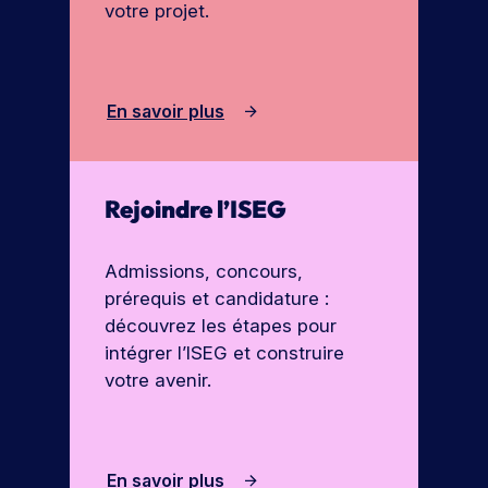
u
votre projet.
o
n
n
e
s
j
T
En savoir plus
o
é
u
l
r
é
n
Rejoindre l’ISEG
c
é
h
e
a
p
Admissions, concours,
r
o
prérequis et candidature :
g
r
découvrez les étapes pour
e
t
intégrer l’ISEG et construire
r
e
votre avenir.
l
s
a
o
b
u
v
En savoir plus
r