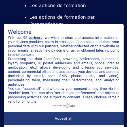
Les actions de formation
Les actions de formation par
l’apprentissage
Welcome
With our 95
partners
, we wish to store and access information on
your devices (cookies, pixels in emails, etc.), combine and share your
Voir le certificat
personal data with our partners, whether collected on this website or
in our emails, already held by some of us, or obtained later, including
in other contexts.
Processing this data (identifiers, browsing, preferences, purchases,
loyalty programs, IP, postal addresses and emails, phone, precise
geolocation, etc.) allows developing and offering you services,
content, commercial offers and ads across your devices and screens
©2026 ISEG
(including by email, post, SMS, phone, audio, and video),
personalising them, measuring their performance, and analysing
Mentions légales
Plan du site
Politique de confidentialité
CGV
audiences.
Accessibilité
You can "accept all" and withdraw your consent at any time via the
"cookie" icon
. You can also "set detailed preferences" and object to
processing activities not subject to consent. These choices remain
valid for 6 months.
powered by
Établissement d’enseignement supérieur privé
– ISEG
Accept all
est membre de IONIS Education Group