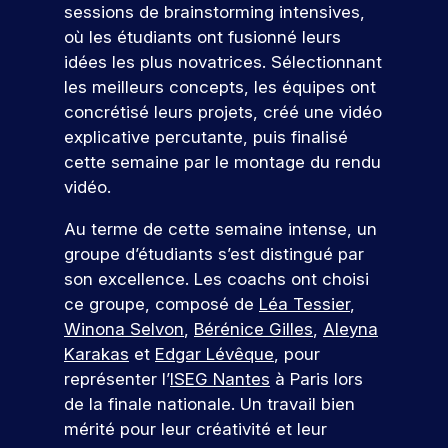
e
s
e
sessions de brainstorming intensives,
n
c
r
pr
z
e
t
où les étudiants ont fusionné leurs
n
e
e
oj
n
s
t
e
s
m
et
idées les plus novatrices. Sélectionnant
o
v
e
l
c
i
er
les meilleurs concepts, les équipes ont
a
n
u
.
o
è
c
concrétisé leurs projets, créé une vidéo
l
d
s
D
n
r
o
e
a
explicative percutante, puis finalisé
u
c
e
r
n
u
n
cette semaine par le montage du rendu
p
r
e
cr
e
r
c
o
è
x
èt
vidéo.
n
s
e
s
t
p
V
e
c
,
s
t
e
é
m
Au terme de cette semaine intense, un
e
o
s
d
-
s
r
e
groupe d’étudiants s’est distingué par
n
e
u
n
b
,
i
nt
e
son excellence. Les coachs ont choisi
s
m
t
a
e
e
d
z
e
a
ce groupe, composé de
Léa Tessier
,
c
x
n
r
a
x
r
n
Winona Selvon
,
Bérénice Gilles
,
Aleyna
a
p
c
n
e
p
k
o
u
l
e
Karakas
et
Edgar Lévêque
, pour
s
r
e
e
x
o
p
u
v
représenter l’
ISEG Nantes
à Paris lors
!
r
t
s
r
r
ot
s
de la finale nationale. Un travail bien
t
i
p
e
o
re
r
mérité pour leur créativité et leur
i
n
é
z
f
fu
P