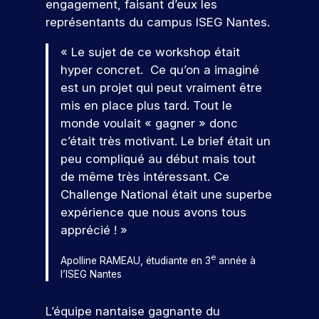
e
s
g
engagement, faisant d’eux les
c
l
e
tu
ar
n
e
,
i
e
s
représentants du campus ISEG Nantes.
re
ti
s
d
c
a
s
s
é
ci
e
e
o
l
m
i
« Le sujet de ce workshop était
c
p
t
l
i
é
o
n
ol
e
hyper concret. Ce qu’on a imaginé
s
a
s
t
n
e.
z
t
est un projet qui peut vraiment être
o
c
a
i
n
à
r
mis en place plus tard. Tout le
n
o
S
t
e
e
n
e
r
m
monde voulait « gagner » donc
i
r
l
’i
o
r
é
m
c’était très motivant. Le brief était un
o
s
l
n
s
s
u
!
n
q
e
peu compliqué au début mais tout
é
s
e
n
s
u
,
v
de même très intéressant. Ce
c
a
i
,
i
I
é
P
Challenge National était une superbe
r
u
c
c
r
S
n
ar
,
a
i
expérience que nous avons tous
o
e
E
V
e
ti
e
t
r
apprécié ! »
n
c
G
m
e
ci
l
i
s
r
v
e
e
n
p
l
o
e
t
u
o
Apolline RAMEAU, étudiante en 3
année à
à
nt
e
e
e
n
r
t
u
l’ISEG Nantes
s
u
z
f
e
z
u
e
s
p
n
à
o
t
n
i
n
a
o
L’équipe nantaise gagnante du
n
e
r
d