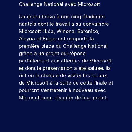
s
t
i
o
ur
o
Challenge National avec Microsoft
m
u
j
e
e
d
u
v
s
e
d
o
z
t
e
o
s
é
Un grand bravo à nos cinq étudiants
l
i
u
c
à
u
u
r
v
e
g
nantais dont le travail a su convaincre
n
o
c
r
s
é
e
s
i
Microsoft ! Léa, Winona, Bérénice,
c
n
o
pr
n
n
t
t
n
u
s
n
Aleyna et Edgar ont remporté la
oj
é
e
a
a
c
r
t
c
et
première place du Challenge National
m
e
l
l
s
r
r
o
er
e
grâce à un projet qui répond
e
.
p
u
u
é
n
c
nt
n
parfaitement aux attentes de Microsoft
o
s
i
t
o
t
s
t
et dont la présentation a été saluée. Ils
q
s
i
r
n
r
p
s
N
u
e
s
ont eu la chance de visiter les locaux
t
cr
o
e
c
i
z
e
o
èt
de Microsoft à la suite de cette finale et
e
ur
a
r
v
u
r
e
s
s
pourront s’entretenir à nouveau avec
v
p
!
o
n
v
m
a
o
o
a
Microsoft pour discuter de leur projet.
u
p
o
e
u
b
c
u
s
r
s
nt
s
P
l
v
t
r
o
a
d
pr
ar
e
e
j
m
e
u
a
oj
ti
s
s
e
b
r
n
a
et
ci
d
s
t
i
s