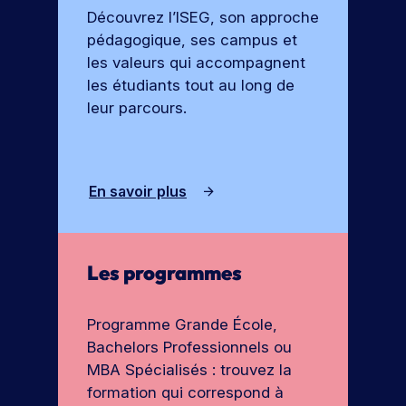
r
e
ot
Découvrez l’ISEG, son approche
t
l’I
re
V
pédagogique, ses campus et
e
fu
S
oi
les valeurs qui accompagnent
s
tu
E
r
les étudiants tout au long de
re
G
t
é
leur parcours.
o
c
ol
u
e.
t
e
En savoir plus
S
s
’i
le
n
s
s
Les programmes
f
c
o
r
Programme Grande École,
r
i
Bachelors Professionnels ou
r
m
MBA Spécialisés : trouvez la
e
a
à
formation qui correspond à
ti