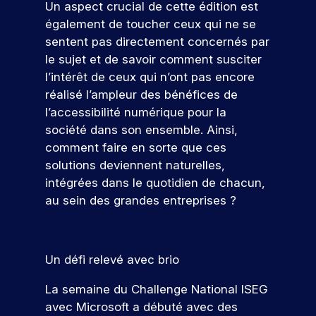
d
s
D
e
Un aspect crucial de cette édition est
f
t
à
d
e
é
z
également de toucher ceux qui ne se
e
i
v
é
l
à
s
s
o
sentent pas directement concernés par
o
v
a
n
ul
s
n
le sujet et de savoir comment susciter
t
e
c
o
t
i
s
r
l
a
l’intérêt de ceux qui n’ont pas encore
s
o
d
a
e
o
n
é
réalisé l’ampleur des bénéfices de
n
e
t
p
p
d
v
l’accessibilité numérique pour la
n
p
r
p
i
é
s
société dans son ensemble. Ainsi,
e
r
o
e
d
n
l
o
comment faire en sorte que ces
j
z
a
e
l
f
e
d
t
solutions deviennent naturelles,
m
e
e
t
e
u
e
intégrées dans le quotidien de chacun,
.
s
p
s
r
nt
au sein des grandes entreprises ?
À
s
r
c
e
s
t
i
o
o
à
p
r
o
f
m
v
o
a
n
e
p
o
ur
Un défi relevé avec brio
v
n
V
s
é
t
v
e
e
e
s
t
r
o
La semaine du Challenge National ISEG
r
l
i
e
e
n
u
avec Microsoft a débuté avec des
s
s
o
n
p
s