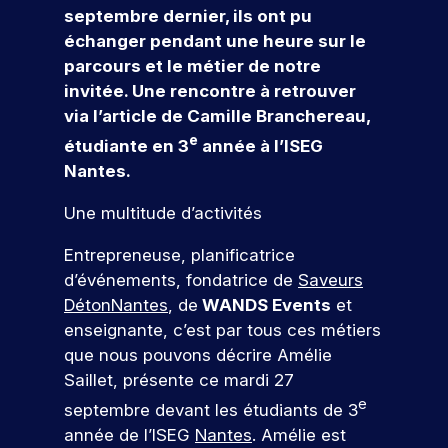
r
e
s
e
v
septembre dernier, ils ont pu
r
r
n
al
s
c
f
t
o
échanger pendant une heure sur le
n
o
c
le
l
t
o
d
u
parcours et le métier de notre
a
f
e
n
’
e
r
o
s
invitée. Une rencontre à retrouver
i
u
ti
e
m
g
m
n
a
n
r
via l’article de Camille Branchereau,
o
s
e
e
a
n
c
n
:
e
t
e
c
n
si
n
s
étudiante en 3
année à l’ISEG
o
é
i
z
o
al
o
t
&
Nantes.
v
v
o
-
m
n
Q
c
a
é
n
l
p
Une multitude d’activités
t
n
n
u
o
s
u
a
i
e
el
e
n
e
i
g
Entrepreneuse, planificatrice
o
m
t
d
n
le
s
c
d’événements, fondatrice de
Saveurs
V
n
e
t
u
e
ti
o
,
n
e
DétonNantes
, de
WANDS Events
et
r
s
à
o
u
l
t
n
enseignante, c’est par tous ces métiers
o
e
c
n
r
a
s
u
n
h
e
que nous pouvons décrire Amélie
c
,
s
s
v
s
a
z
Saillet, présente ce mardi 27
r
p
e
d
q
fr
N
n
e
é
r
septembre devant les étudiants de 3
z
è
u
é
o
o
a
o
année de l’ISEG
Nantes
. Amélie est
l
s
e
q
s