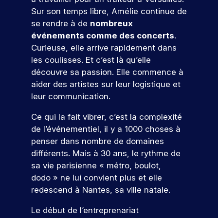
d
s
D
e
f
t
Sur son temps libre, Amélie continue de
à
d
e
é
z
e
i
v
é
l
à
se rendre à de
nombreux
s
s
o
o
v
a
n
événements comme des concerts
.
ul
s
n
t
e
c
o
Curieuse, elle arrive rapidement dans
t
i
s
r
l
a
s
o
d
les coulisses. Et c’est là qu’elle
a
e
o
n
é
n
e
découvre sa passion. Elle commence à
t
p
p
d
v
n
p
r
p
i
é
aider des artistes sur leur logistique et
s
e
r
o
e
d
n
leur communication.
l
o
j
z
a
e
l
f
e
d
t
m
Ce qui la fait vibrer, c’est la complexité
e
e
t
e
u
e
de l’événementiel, il y a 1000 choses à
.
s
p
s
r
nt
À
s
penser dans nombre de domaines
r
c
e
s
t
i
différents. Mais à 30 ans, le rythme de
o
o
à
p
r
o
f
m
v
sa vie parisienne « métro, boulot,
o
a
n
e
p
o
ur
dodo » ne lui convient plus et elle
v
n
V
s
é
t
v
redescend à Nantes, sa ville natale.
e
e
e
s
t
r
o
r
l
i
e
e
n
u
Le début de l’entreprenariat
s
s
o
n
p
s