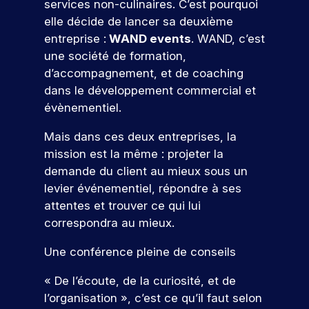
s
t
i
o
services non-culinaires. C’est pourquoi
ur
o
m
u
j
e
e
d
u
v
elle décide de lancer sa deuxième
s
e
d
o
z
t
e
o
s
é
entreprise :
WAND events
. WAND, c’est
l
i
u
c
à
u
u
r
v
e
g
une société de formation,
n
o
c
r
s
é
e
s
i
d’accompagnement, et de coaching
c
n
o
pr
n
n
t
t
n
u
s
n
dans le développement commercial et
oj
é
e
a
a
c
r
t
c
et
évènementiel.
m
e
l
l
s
r
r
o
er
e
e
.
p
u
u
é
n
c
Mais dans ces deux entreprises, la
nt
n
o
s
i
t
o
t
mission est la même : projeter la
s
t
q
s
i
r
n
r
p
s
demande du client au mieux sous un
N
u
e
s
t
cr
o
e
c
levier événementiel, répondre à ses
i
z
e
o
èt
e
ur
a
r
v
u
r
attentes et trouver ce qui lui
e
s
s
v
p
!
o
n
v
m
correspondra au mieux.
a
o
o
a
u
p
o
e
u
b
c
u
s
r
s
nt
Une conférence pleine de conseils
s
P
l
v
t
r
o
a
d
pr
ar
e
e
j
m
e
u
a
« De l’écoute, de la curiosité, et de
oj
ti
s
s
e
b
r
n
a
l’organisation »
, c’est ce qu’il faut selon
et
ci
d
s
t
i
s