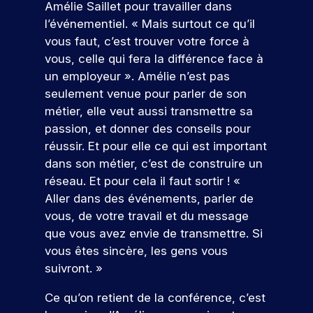
t
li
er
p
Amélie Saillet pour travailler dans
e
e
s
t
v
e
c
e
r
t
l’événementiel.
« Mais surtout ce qu’il
m
o
i
ot
o
s
z
é
e
b
l
o
vous faut, c’est trouver votre force à
re
n
à
p
l
i
n
s
fu
vous, celle qui fera la différence face à
cr
n
o
e
d
s
tu
un employeur »
. Amélie n’est pas
èt
o
n
e
e
e
re
e
seulement venue pour parler de son
s
d
t
,
t
é
m
é
r
métier, elle veut aussi transmettre sa
v
a
à
c
e
v
e
passion, et donner des conseils pour
o
l
i
ol
nt
é
a
u
i
n
réussir. Et pour elle ce qui est important
e.
d
n
u
s
g
t
dans son métier, c’est de construire un
a
e
x
S
p
n
é
n
réseau. Et pour cela il faut sortir ! «
m
e
r
é
g
’i
s
e
n
Aller dans des événements, parler de
é
a
r
n
v
nt
j
vous, de votre travail et du message
p
v
e
s
ot
s
e
a
e
r
que vous avez envie de transmettre. Si
re
c
p
u
V
r
c
d
vous êtes sincère, les gens vous
fu
o
x
r
e
e
v
e
suivront.
»
tu
ur
d
i
n
c
o
s
re
v
e
r
o
s
f
e
Ce qu’on retient de la conférence, c’est
é
o
s
n
a
o
e
z
c
u