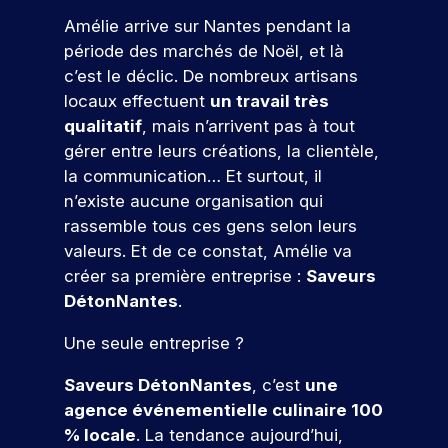
e
s
e
n
c
r
pr
z
Amélie arrive sur Nantes pendant la
e
t
n
e
e
oj
n
période des marchés de Noël, et là
s
t
e
s
m
et
o
v
e
c’est le déclic. De nombreux artisans
l
c
i
er
a
n
u
.
o
è
locaux effectuent
un travail très
c
l
d
s
D
n
r
o
qualitatif
, mais n’arrivent pas à tout
e
a
u
c
e
r
n
gérer entre leurs créations, la clientèle,
u
n
p
r
e
cr
e
la communication… Et surtout, il
r
c
o
è
x
èt
n
s
e
n’existe aucune organisation qui
s
t
p
V
e
c
,
s
rassemble tous ces gens selon leurs
t
e
é
m
e
o
s
d
-
s
r
e
valeurs. Et de ce constat, Amélie va
n
e
u
n
b
,
i
nt
créer sa première entreprise :
Saveurs
e
s
m
t
a
e
e
d
DétonNantes
.
z
e
a
c
x
n
r
a
x
r
n
a
p
c
n
e
Une seule entreprise ?
p
k
o
u
l
e
s
r
e
e
x
o
p
u
v
!
Saveurs DétonNantes
, c’est
une
r
t
s
r
r
ot
s
t
i
agence événementielle culinaire 100
p
e
o
re
r
i
n
% locale
. La tendance aujourd’hui,
é
z
f
fu
P