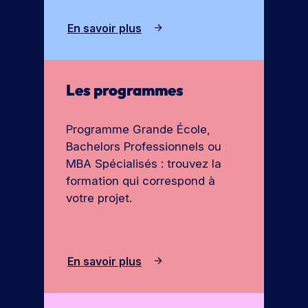
e
o
En savoir plus
r
c
t
h
e
u
s
r
Les programmes
e
Programme Grande École,
Bachelors Professionnels ou
MBA Spécialisés : trouvez la
formation qui correspond à
votre projet.
En savoir plus