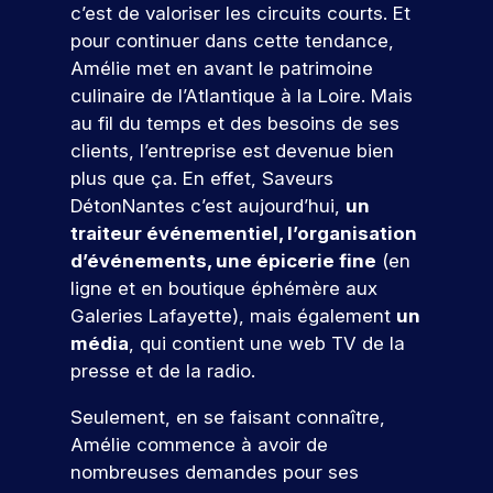
e
s
g
c
l
e
tu
c’est de valoriser les circuits courts. Et
ar
n
e
,
i
e
s
re
ti
pour continuer dans cette tendance,
s
d
c
a
s
s
é
ci
Amélie met en avant le patrimoine
e
e
o
l
m
i
c
p
t
l
culinaire de l’Atlantique à la Loire. Mais
i
é
o
n
ol
e
s
a
au fil du temps et des besoins de ses
s
t
n
e.
z
t
o
c
a
i
n
clients, l’entreprise est devenue bien
à
r
n
o
S
t
e
e
n
plus que ça. En effet, Saveurs
e
r
m
i
r
l
’i
o
DétonNantes c’est aujourd’hui,
un
r
é
m
o
s
l
n
s
traiteur événementiel, l’organisation
s
u
!
n
q
e
é
s
e
n
d’événements, une épicerie fine
(en
s
u
,
v
c
a
i
,
i
I
ligne et en boutique éphémère aux
é
P
r
u
c
c
r
S
n
Galeries Lafayette), mais également
un
ar
,
a
i
o
e
E
V
e
média
, qui contient une web TV de la
ti
e
t
r
n
c
G
m
e
ci
presse et de la radio.
l
i
s
r
v
e
e
n
p
l
o
t
u
o
à
nt
e
e
Seulement, en se faisant connaître,
e
n
r
t
u
s
u
z
f
e
z
Amélie commence à avoir de
u
e
s
p
n
à
o
t
n
nombreuses demandes pour ses
i
n
a
o
n
e
r
d