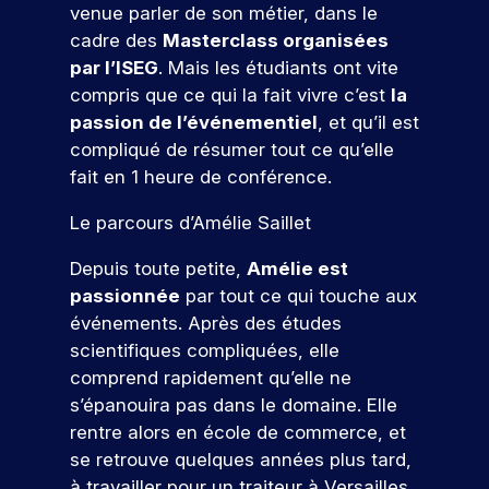
u
t
j
e
a
é
venue parler de son métier, dans le
u
c
i
e
s
p
u
t
cadre des
Masterclass organisées
v
t
e
a
r
a
j
a
par l’ISEG
. Mais les étudiants ont vite
i
s
n
m
r
o
p
e
t
é
compris que ce qui la fait vivre c’est
la
c
u
e
t
p
n
é
t
passion de l’événementiel
, et qu’il est
o
r
d
e
u
c
e
u
u
d
e
compliqué de résumer tout ce qu’elle
o
s
s
t
d
r
’
v
fait en 1 heure de conférence.
n
l
i
In
s
h
o
’
a
t
d
q
u
t
Le parcours d’Amélie Saillet
i
n
r
u
i
r
ic
n
t
i
.
e
e
Depuis toute petite,
Amélie est
a
s
s
c
À
p
r
passionnée
par tout ce qui touche aux
t
e
,
o
I
a
!
événements. Après des études
r
i
e
r
S
r
t
n
scientifiques compliquées, elle
u
r
E
c
i
t
e
G
o
comprend rapidement qu’elle ne
r
P
o
e
s
,
u
ar
s’épanouira pas dans le domaine. Elle
s
n
r
p
v
r
ti
rentre alors en école de commerce, et
d
p
v
o
o
s
ci
se retrouve quelques années plus tard,
e
r
e
n
u
.
p
o
n
à travailler pour un traiteur à Versailles.
r