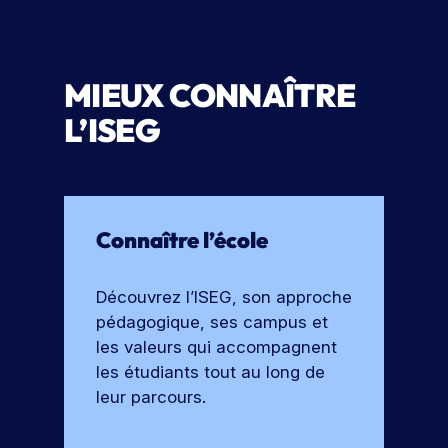
u
o
n
n
e
s
j
MIEUX CONNAÎTRE
T
o
é
L’ISEG
u
l
r
é
n
c
é
h
e
Connaître l’école
a
p
r
o
g
Découvrez l’ISEG, son approche
r
e
t
pédagogique, ses campus et
r
e
les valeurs qui accompagnent
l
s
les étudiants tout au long de
a
o
leur parcours.
b
u
v
r