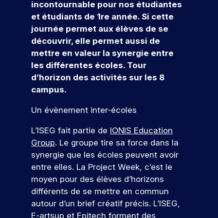
r
e
incontournable pour nos étudiantes
s
e
v
r
r
n
al
s
c
et étudiants de 1re année. Si cette
f
t
o
n
o
c
le
l
t
o
d
u
journée permet aux élèves de se
a
f
e
n
’
e
r
o
s
découvrir, elle permet aussi de
i
u
ti
e
m
g
m
n
a
mettre en valeur la synergie entre
n
r
o
s
e
e
a
n
c
les différentes écoles. Tour
n
:
t
e
c
n
si
n
s
o
é
d’horizon des activités sur les 8
i
z
o
al
o
t
&
v
v
o
-
m
campus.
n
Q
c
a
é
n
l
p
t
n
n
u
o
s
u
a
Un évènement inter-écoles
i
e
el
e
n
e
i
g
o
m
t
d
n
L’ISEG fait partie de
IONIS Education
le
s
c
V
n
e
t
u
e
Group
. Le groupe tire sa force dans la
ti
o
,
n
e
r
s
à
synergie que les écoles peuvent avoir
o
u
l
t
n
o
e
c
entre elles. La Project Week, c’est le
n
r
a
s
u
n
h
e
c
,
moyen pour des élèves d’horizons
s
s
v
s
a
z
r
p
différents de se mettre en commun
e
d
q
fr
N
n
é
r
z
è
u
autour d’un brief créatif précis. L’ISEG,
é
o
o
a
o
l
s
e
E-artsup et Epitech forment des
q
s