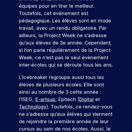
u
t
j
e
a
é
équipes pour en tirer le meilleur.
u
c
i
e
s
p
u
t
v
t
Toutefois, cet évènement est
e
a
r
a
j
a
i
s
pédagogique. Les élèves sont en mode
n
m
r
o
p
e
t
é
c
u
e
travail, avec un rendu obligatoire. Par
t
p
n
é
t
o
r
d
ailleurs, la Project Week ne s’adresse
e
u
c
e
u
u
d
e
o
qu’aux élèves de 3e année. Cependant,
s
s
t
d
r
’
v
n
l
i
si l’on parle régulièrement de la Project
In
s
h
o
’
a
t
Week, ce n’est pas le seul évènement
d
q
u
t
i
n
r
u
i
r
inter-écoles qui se déroule tous les ans.
ic
n
t
i
.
e
e
a
s
s
c
À
p
L’Icebreaker regroupe aussi tous les
r
t
e
,
o
I
a
élèves de plusieurs écoles. Elle sont
!
r
i
e
r
S
r
ainsi au nombre de 3 cette année :
t
n
u
r
E
c
l’ISEG,
E-artsup
, Epitech (
Digital
et
i
t
e
G
o
r
P
o
e
Technology
). Toutefois, ce rendez-vous
s
,
u
ar
s
n
r
p
v
r
ne s’adresse qu’aux élèves qui viennent
ti
d
p
v
o
o
s
ci
de rejoindre la première année de leur
e
r
e
n
u
.
p
cursus au sein de nos écoles. Aussi, le
o
n
r