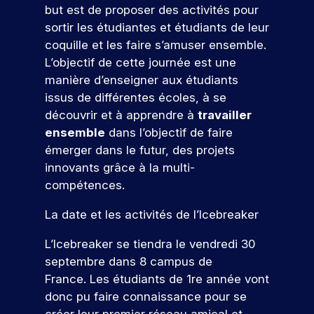
d
s
D
e
but est de proposer des activités pour
f
t
à
d
e
é
z
e
i
sortir les étudiantes et étudiants de leur
v
é
l
à
s
s
o
coquille et les faire s’amuser ensemble.
o
v
a
n
ul
s
n
t
e
c
o
L’objectif de cette journée est une
t
i
s
r
l
a
s
manière d’enseigner aux étudiants
o
d
a
e
o
n
é
issus de différentes écoles, à se
n
e
t
p
p
d
v
n
p
découvrir et à apprendre à
travailler
r
p
i
é
s
e
r
ensemble
dans l’objectif de faire
o
e
d
n
l
o
j
z
a
e
émerger dans le futur, des projets
l
f
e
d
t
m
innovants grâce à la multi-
e
e
t
e
u
e
compétences.
.
s
p
s
r
nt
À
s
r
c
e
s
La date et les activités de l’Icebreaker
t
i
o
o
à
p
r
o
f
m
v
o
L’Icebreaker se tiendra le vendredi 30
a
n
e
p
o
ur
v
n
septembre dans 8 campus de
V
s
é
t
v
e
e
e
France. Les étudiants de 1re année vont
s
t
r
o
r
l
i
e
e
n
donc pu faire connaissance pour se
u
s
s
o
n
p
s