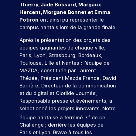
e
s
e
Thierry, Jade Bossard, Margaux
n
c
r
pr
z
e
t
n
e
e
oj
Hercent, Morgane Bonnet et Emma
n
s
t
e
s
m
et
Potiron
ont ainsi pu représenter le
o
v
e
l
c
i
er
campus nantais lors de la grande finale.
a
n
u
.
o
è
c
l
d
s
D
n
r
o
Après la présentation des projets des
e
a
u
c
e
r
n
u
n
équipes gagnantes de chaque ville,
p
r
e
cr
e
r
c
Paris, Lyon, Strasbourg, Bordeaux,
o
è
x
èt
n
s
e
s
t
p
V
Toulouse, Lille et Nantes ; l’équipe de
e
c
,
s
t
e
é
m
e
MAZDA, constituée par Laurent
o
s
d
-
s
r
e
n
Thézée, Président Mazda France, David
e
u
n
b
,
i
nt
e
Barrière, Directeur de la communication
s
m
t
a
e
e
d
z
e
a
et du digital et Clotilde Journée,
c
x
n
r
a
x
r
n
a
p
c
Responsable presse et évènements, a
n
e
p
k
o
u
l
e
s
sélectionné les projets innovants. Notre
r
e
e
x
o
p
u
v
e
!
équipe nantaise a terminé 3
de ce
r
t
s
r
r
ot
s
t
i
Challenge ; derrière les équipes de
p
e
o
re
r
i
n
é
z
f
Paris et Lyon. Bravo à tous les
fu
P