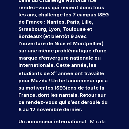
celle du Challenge National ! Le
r
e
s
e
v
r
r
n
al
rendez-vous qui revient donc tous
s
c
f
t
o
n
o
c
le
les ans, challenge les 7 campus ISEG
l
t
o
d
u
a
f
e
n
’
e
de France : Nantes, Paris, Lille,
r
o
s
i
u
ti
e
m
g
m
n
a
Strasbourg, Lyon, Toulouse et
n
r
o
s
e
e
a
n
c
Bordeaux (et bientôt 9 avec
n
:
t
e
c
n
si
n
s
l’ouverture de Nice et Montpellier)
o
é
i
z
o
al
o
t
&
sur une même problématique d’une
v
v
o
-
m
n
Q
c
a
é
marque d’envergure nationale ou
n
l
p
t
n
n
u
o
internationale. Cette année, les
s
u
a
i
e
el
e
n
e
i
g
e
étudiants de 3
année ont travaillé
o
m
t
d
n
le
s
c
pour Mazda ! Un bel annonceur qui a
V
n
e
t
u
e
ti
o
,
n
e
su motiver les ISEGiens de toute la
r
s
à
o
u
l
t
n
France, dont les nantais. Retour sur
o
e
c
n
r
a
s
u
n
h
e
ce rendez-vous qui s’est déroulé du
c
,
s
s
v
s
a
z
8 au 12 novembre dernier.
r
p
e
d
q
fr
N
n
é
r
z
è
u
é
o
Un annonceur international
: Mazda
o
a
o
l
s
e
q
s