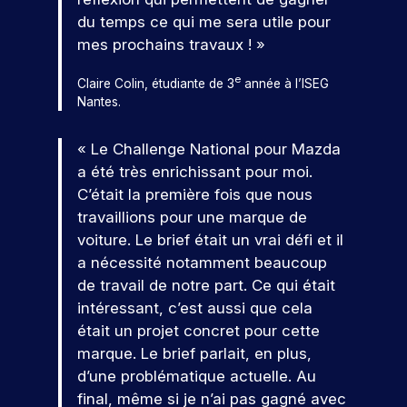
s
t
i
o
ur
o
m
u
j
e
e
d
du temps ce qui me sera utile pour
u
v
s
e
d
o
z
t
e
o
mes prochains travaux ! »
s
é
l
i
u
c
à
u
u
r
v
e
g
n
o
c
r
s
e
Claire Colin, étudiante de 3
année à l’ISEG
é
e
s
i
c
n
o
pr
n
Nantes.
n
t
t
n
u
s
n
oj
é
e
a
a
c
r
t
c
et
m
e
l
l
« Le Challenge National pour Mazda
s
r
r
o
er
e
e
.
p
a été très enrichissant pour moi.
u
u
é
n
c
nt
n
o
s
i
t
C’était la première fois que nous
o
t
s
t
q
s
i
r
n
travaillions pour une marque de
r
p
s
N
u
e
s
t
cr
voiture. Le brief était un vrai défi et il
o
e
c
i
z
e
o
èt
e
ur
a nécessité notamment beaucoup
a
r
v
u
r
e
s
s
v
p
de travail de notre part. Ce qui était
!
o
n
v
m
a
o
o
a
u
p
o
intéressant, c’est aussi que cela
e
u
b
c
u
s
r
s
nt
était un projet concret pour cette
s
P
l
v
t
r
o
a
d
marque. Le brief parlait, en plus,
pr
ar
e
e
j
m
e
u
a
oj
d’une problématique actuelle. Au
ti
s
s
e
b
r
n
a
et
ci
d
final, même si je n’ai pas gagné avec
s
t
i
s