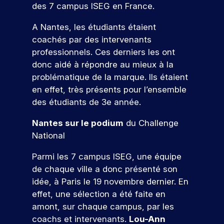
d
s
D
e
des 7 campus ISEG en France.
f
t
à
d
e
é
z
e
i
v
é
l
à
s
A Nantes, les étudiants étaient
s
o
o
v
a
n
ul
coachés par des intervenants
s
n
t
e
c
o
t
i
s
professionnels. Ces derniers les ont
r
l
a
s
o
d
a
e
o
n
donc aidé à répondre au mieux à la
é
n
e
t
p
p
d
v
problématique de la marque. Ils étaient
n
p
r
p
i
é
s
en effet, très présents pour l’ensemble
e
r
o
e
d
n
des étudiants de 3e année.
l
o
j
z
a
e
l
f
e
d
t
m
Nantes sur le podium
du Challenge
e
e
t
e
u
e
.
s
National
p
s
r
nt
À
s
r
c
e
s
t
i
Parmi les 7 campus ISEG, une équipe
o
o
à
p
r
o
de chaque ville a donc présenté son
f
m
v
o
a
n
e
p
o
ur
idée, à Paris le 19 novembre dernier. En
v
n
V
s
é
t
v
effet, une sélection a été faite en
e
e
e
s
t
r
o
amont, sur chaque campus, par les
r
l
i
e
e
n
u
s
s
coachs et intervenants.
Lou-Ann
o
n
p
s