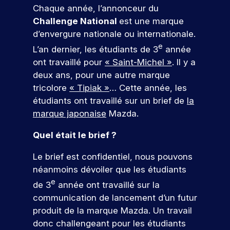
u
t
j
e
a
é
Chaque année, l’annonceur du
u
c
i
e
s
p
u
t
Challenge National
est une marque
v
t
e
a
r
a
j
a
i
s
d’envergure nationale ou internationale.
n
m
r
o
p
e
t
é
e
c
u
e
t
p
L’an dernier, les étudiants de 3
année
n
é
t
o
r
d
e
u
c
ont travaillé pour
« Saint-Michel »
. Il y a
e
u
u
d
e
o
s
s
deux ans, pour une autre marque
t
d
r
’
v
n
l
i
In
tricolore
« Tipiak »
… Cette année, les
s
h
o
’
a
t
d
étudiants ont travaillé sur un brief de
la
q
u
t
i
n
r
u
i
r
ic
marque japonaise
Mazda.
n
t
i
.
e
e
a
s
s
c
À
p
Quel était le brief ?
r
t
e
,
o
I
a
!
r
i
e
r
S
r
Le brief est confidentiel, nous pouvons
t
n
u
r
E
c
néanmoins dévoiler que les étudiants
i
t
e
G
o
r
P
e
o
e
de 3
année ont travaillé sur la
s
,
u
ar
s
n
r
communication de lancement d’un futur
p
v
r
ti
d
p
v
o
o
s
produit de la marque Mazda. Un travail
ci
e
r
e
n
u
.
p
donc challengeant pour les étudiants
o
n
r