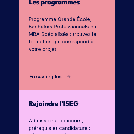
Les programmes
e
o
r
c
Programme Grande École,
t
h
e
Bachelors Professionnels ou
u
s
MBA Spécialisés : trouvez la
r
formation qui correspond à
e
votre projet.
En savoir plus
Rejoindre l’ISEG
Admissions, concours,
prérequis et candidature :