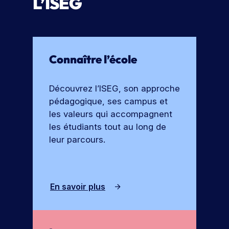
L’ISEG
u
o
n
n
e
s
j
T
o
Connaître l’école
é
u
l
r
é
Découvrez l’ISEG, son approche
n
c
pédagogique, ses campus et
é
h
les valeurs qui accompagnent
e
a
les étudiants tout au long de
p
r
o
leur parcours.
g
r
e
t
r
e
En savoir plus
l
s
a
o
b
u
v
r